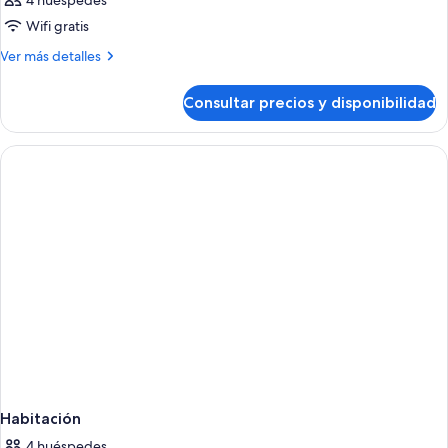
4 huéspedes
Wifi gratis
Más
Ver más detalles
detalles
de
Consultar precios y disponibilidad
Habitación
Habitación
4 huéspedes