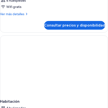
4 huéspedes
Wifi gratis
Más
Ver más detalles
detalles
de
Consultar precios y disponibilidad
Habitación
Habitación