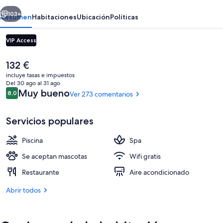
Spa
erior
Siguiente
103+
Resumen
Habitaciones
Ubicación
Políticas
VIP Access
El
132 €
precio
incluye tasas e impuestos
actual
Del 30 ago al 31 ago
es
Comentarios
Muy bueno
8,0
Ver 273 comentarios
8,0 de 10
de
132 €
Servicios populares
Bar (en el alojamiento)
Piscina
Spa
Se aceptan mascotas
Wifi gratis
Restaurante
Aire acondicionado
Abrir todos