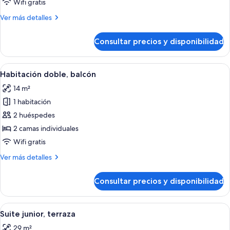
balcón
Wifi gratis
Más
Ver más detalles
detalles
de
Consultar precios y disponibilidad
Habitación
estándar,
balcón
Abrir
Una cama doble con cabecera verde, d
10
Habitación doble, balcón
todas
14 m²
las
1 habitación
fotos
de
2 huéspedes
Habitación
2 camas individuales
doble,
Wifi gratis
balcón
Más
Ver más detalles
detalles
de
Consultar precios y disponibilidad
Habitación
doble,
balcón
Abrir
Una habitación de hotel moderna con
9
Suite junior, terraza
todas
29 m²