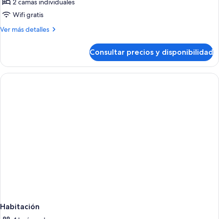
de
2 camas individuales
Habitación
Wifi gratis
doble,
Más
Ver más detalles
Se
detalles
admiten
de
Consultar precios y disponibilidad
Habitación
mascotas
doble,
Se
admiten
mascotas
Habitación