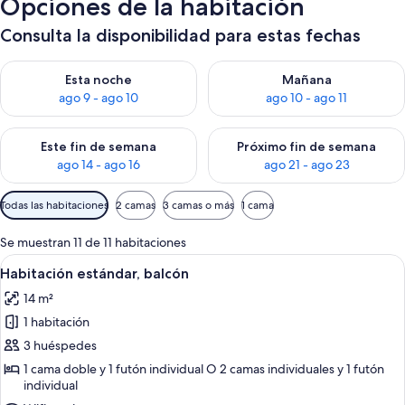
Opciones de la habitación
Consulta la disponibilidad para estas fechas
Consulta la disponibilidad para esta noche, ago 9 - ago 10
Consulta la disponibilidad par
Esta noche
Mañana
ago 9 - ago 10
ago 10 - ago 11
Consulta la disponibilidad para este fin de semana, ago 14 - a
Consulta la disponibilidad par
Este fin de semana
Próximo fin de semana
ago 14 - ago 16
ago 21 - ago 23
Filtros
Todas las habitaciones
2 camas
3 camas o más
1 cama
disponibles
para
Se muestran 11 de 11 habitaciones
las
Abrir
Habitación de hotel con cama, mesita 
7
Habitación estándar, balcón
habitaciones
todas
14 m²
las
1 habitación
fotos
de
3 huéspedes
Habitación
1 cama doble y 1 futón individual O 2 camas individuales y 1 futón
individual
estándar,