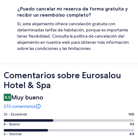
¿Puedo cancelar mi reserva de forma gratuita y
recibir un reembolso completo?
Sí, este alojamiento ofrece cancelación gratuita con
determinadas tarifas de habitación, porque es importante
tener flexibilidad. Consulta la política de cancelación del
alojamiento en nuestra web para obtener más información
sobre las condiciones y las limitaciones.
Comentarios
Comentarios sobre Eurosalou
Hotel & Spa
Muy bueno
8,0
273 comentarios
105
10 - Excelente
105
comentarios
93
8 - Bueno
93
de
comentarios
un
49
6 - Normal
49
de