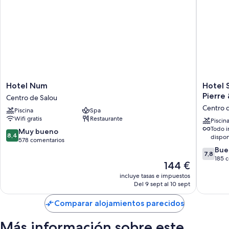
Hotel
Hotel
Hotel Num
Hotel 
Num
Salou
Pierre
Centro de Salou
Centro
Sunset
Centro 
Piscina
Spa
de
(Adults
Wifi gratis
Restaurante
Salou
Recomm
Piscin
Todo i
by
8.4
Muy bueno
8,4
dispon
Pierre
sobre
578 comentarios
&
10,
7.8
Bue
7,8
Vacance
Muy
sobre
185 
El
144 €
Centro
bueno,
10,
precio
incluye tasas e impuestos
de
578 comentarios
Bueno,
actual
Del 9 sept al 10 sept
Salou
185 com
es
de
Comparar alojamientos parecidos
144 €
Más información sobre este