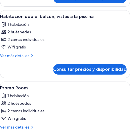
la
estándar,
piscina
balcón,
Abrir
Habitación de hotel con dos camas, una 
11
vistas
Habitación doble, balcón, vistas a la piscina
todas
a
1 habitación
la
las
piscina
2 huéspedes
fotos
de
2 camas individuales
Habitación
Wifi gratis
doble,
Más
Ver más detalles
balcón,
detalles
vistas
de
Consultar precios y disponibilidad
Habitación
a
doble,
la
balcón,
Abrir
Habitación de hotel ordenada con cam
piscina
6
vistas
Promo Room
todas
a
1 habitación
la
las
piscina
2 huéspedes
fotos
de
2 camas individuales
Promo
Wifi gratis
Room
Más
Ver más detalles