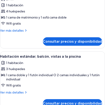
las
1 habitación
fotos
de
4 huéspedes
Suite
1 cama de matrimonio y 1 sofá cama doble
junior,
Wifi gratis
terraza
Más
Ver más detalles
detalles
de
Consultar precios y disponibilidad
Suite
junior,
terraza
Abrir
Habitación de hotel con cama, un sill
9
Habitación estándar, balcón, vistas a la piscina
todas
1 habitación
las
3 huéspedes
fotos
de
1 cama doble y 1 futón individual O 2 camas individuales y 1 futón
individual
Habitación
Wifi gratis
estándar,
balcón,
Más
Ver más detalles
vistas
detalles
de
a
Consultar precios y disponibilidad
Habitación