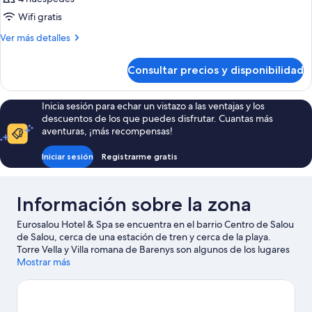
Wifi gratis
Más
Ver más detalles
detalles
de
Consultar precios y disponibilidad
Habitación
Inicia sesión para echar un vistazo a las ventajas y los
descuentos de los que puedes disfrutar. Cuantas más
aventuras, ¡más recompensas!
Iniciar sesión
Registrarme gratis
Información sobre la zona
Eurosalou Hotel & Spa se encuentra en el barrio Centro de Salou
de Salou, cerca de una estación de tren y cerca de la playa.
Torre Vella y Villa romana de Barenys son algunos de los lugares
emblemáticos de la región, donde también puedes ir de
Mostrar más
compras por Centro comercial Parc Central y Mercado central.
Parque temático PortAventura World y Bosc Aventura Salou
también merecen la pena.
Ver guía de viaje de Salou