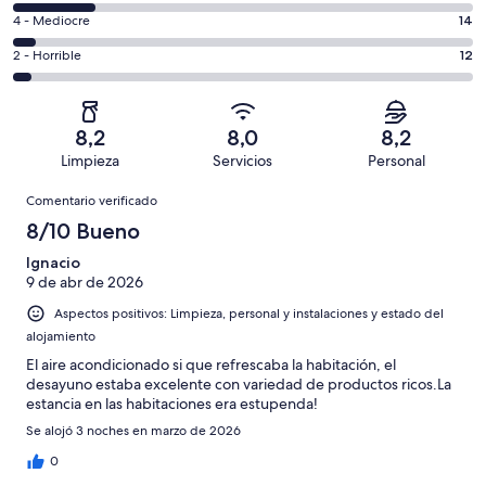
total
comentarios
un
14
4 - Mediocre
14
de
de
total
comentarios
273
un
12
2 - Horrible
12
de
de
con
total
comentarios
273
un
una
de
de
con
total
puntuación
273
un
una
de
8,2
8,0
8,2
de
con
total
puntuación
273
Limpieza
Servicios
Personal
10
una
de
de
con
Comentarios
-
puntuación
273
8
Comentario verificado
una
Excelente
de
con
-
puntuación
8/10 Bueno
6
una
Bueno
de
-
puntuación
Ignacio
4
Normal
9 de abr de 2026
de
-
2
Aspectos positivos: Limpieza, personal y instalaciones y estado del
Mediocre
-
alojamiento
Horrible
El aire acondicionado si que refrescaba la habitación, el
desayuno estaba excelente con variedad de productos ricos.La
estancia en las habitaciones era estupenda!
Se alojó 3 noches en marzo de 2026
0