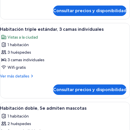
detalles
de
Consultar precios y disponibilidad
Promo
Room
Abrir
Habitación triple estándar, 3 camas ind
4
Habitación triple estándar, 3 camas individuales
todas
Vistas a la ciudad
las
1 habitación
fotos
de
3 huéspedes
Habitación
3 camas individuales
triple
Wifi gratis
estándar,
Más
Ver más detalles
3
detalles
camas
de
Consultar precios y disponibilidad
Habitación
individuales
triple
estándar,
Abrir
Habitación doble, Se admiten mascotas 
4
3
Habitación doble, Se admiten mascotas
todas
camas
1 habitación
individuales
las
2 huéspedes
fotos