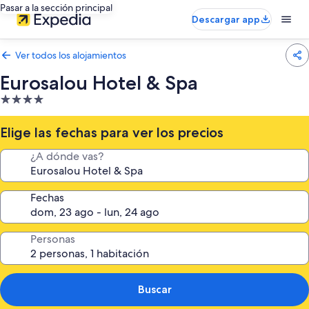
Pasar a la sección principal
Descargar app
Ver todos los alojamientos
Eurosalou Hotel & Spa
Alojamiento
de
4.0 estrellas
Elige las fechas para ver los precios
¿A dónde vas?
Fechas
Personas
Buscar