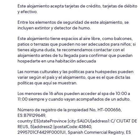
Este alojamiento acepta tarjetas de crédito, tarjetas de débito
y efectivo.
Entre los elementos de seguridad de este alojamiento, se
incluyen extintor y detector de humo.
Este alojamiento tiene espacios al aire libre, como balcones,
patios o terrazas que pueden no ser adecuados para niños; si
tienes alguna duda, te recomendamos contactar con el
alojamiento antes de tu llegada para confirmar que puedan
hospedarte en una habitación adecuada
Las normas culturales y las políticas para huéspedes pueden
variar según el país y el alojamiento, que es el que dicta las
políticas que aquí se muestran.
Los menores de 16 años pueden acceder al spa de 10:00 a
11:00 siempre y cuando vayan acompañados de un adulto.
Número de registro de la propiedad No, HT-000656,
ES:B79129649,
country:ES|stateProvince:|city:SALOU|address1:C/ CIUTAT DE
REUS, 5|address2:|postalCode:43840,
2995701CF4429F0001UI, Spanish Commercial Registry, ES