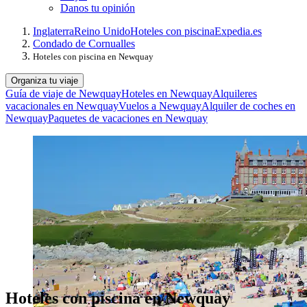
Danos tu opinión
Inglaterra
Reino Unido
Hoteles con piscina
Expedia.es
Condado de Cornualles
Hoteles con piscina en Newquay
Organiza tu viaje
Guía de viaje de Newquay
Hoteles en Newquay
Alquileres
vacacionales en Newquay
Vuelos a Newquay
Alquiler de coches en
Newquay
Paquetes de vacaciones en Newquay
Hoteles con piscina en Newquay