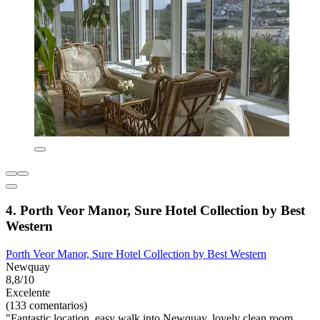
4. Porth Veor Manor, Sure Hotel Collection by Best
Western
Porth Veor Manor, Sure Hotel Collection by Best Western
Newquay
8,8/10
Excelente
(133 comentarios)
"Fantastic location, easy walk into Newquay, lovely clean room