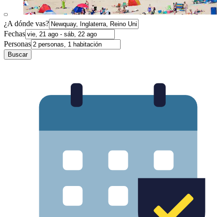
¿A dónde vas?
Fechas
Personas
Buscar