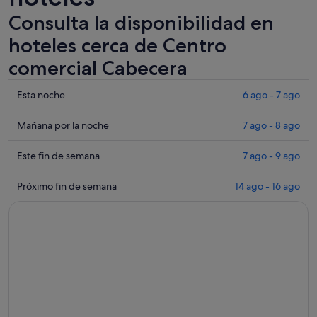
Consulta la disponibilidad en
hoteles cerca de Centro
comercial Cabecera
Comprueba
Esta noche
6 ago - 7 ago
los
precios
Comprueba
Mañana por la noche
7 ago - 8 ago
cerca
los
de
precios
Comprueba
Este fin de semana
7 ago - 9 ago
Centro
cerca
los
comercial
de
precios
Comprueba
Próximo fin de semana
14 ago - 16 ago
Cabecera
Centro
cerca
los
para
comercial
de
precios
esta
Cabecera
Centro
cerca
noche,
para
comercial
de
6
mañana
Cabecera
Centro
ago
por
para
comercial
-
la
este
Cabecera
7
noche,
fin
para