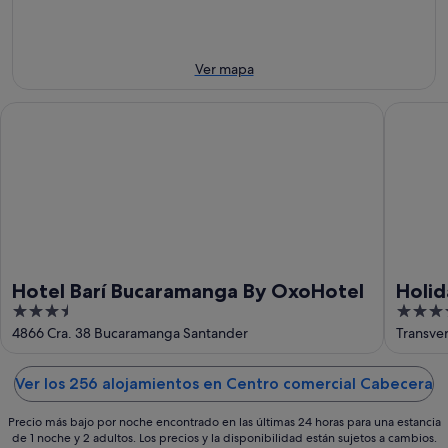
ago
7
de
el
ago
semana,
próximo
-
7
fin
8
ago
de
Ver mapa
ago
-
semana,
9
14
Hotel Barí Bucaramanga By OxoHotel
Holiday 
ago
ago
-
16
ago
Hotel Barí Bucaramanga By OxoHotel
Holid
3.5
3.5
IHG
out
out
4866 Cra. 38 Bucaramanga Santander
Transve
of
of
5
5
Ver los 256 alojamientos en Centro comercial Cabecera
Precio más bajo por noche encontrado en las últimas 24 horas para una estancia
de 1 noche y 2 adultos. Los precios y la disponibilidad están sujetos a cambios.