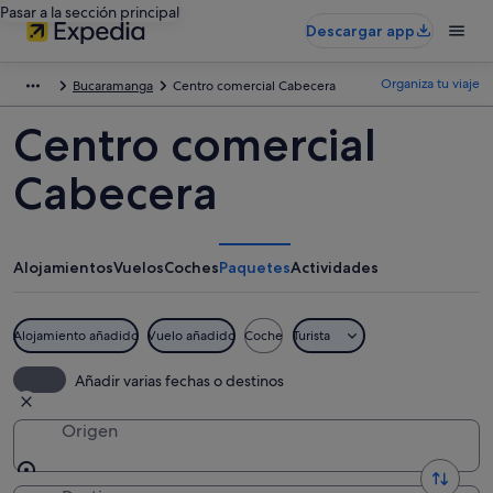
Pasar a la sección principal
Descargar app
Organiza tu viaje
Bucaramanga
Centro comercial Cabecera
Centro comercial
Cabecera
Alojamientos
Vuelos
Coches
Paquetes
Actividades
Alojamiento añadido
Vuelo añadido
Coche
Turista
Añadir varias fechas o destinos
Origen