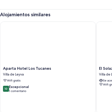
Alojamientos similares
Aparta Hotel Los Tucanes
El Solaz
Aparta
El
Aparta Hotel Los Tucanes
El Sol
Hotel
Solaz
Villa de Leyva
Villa de
Los
By
Wifi gratis
Se ace
Tucanes
Honnor
Wifi gr
Villa
Living
10.0
Excepcional
10
de
Villa
sobre
1 comentario
Leyva
de
10,
Leyva
Excepcional,
1 comentario