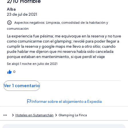
2/10 Horrible
-
puntuación
6
una
Bueno
de
Alba
-
puntuación
4
23 de jul de 2021
Normal
de
-
2
Aspectos negativos: Limpieza, comodidad de la habitación y
Mediocre
-
comunicación
Horrible
La experiencia fue pésima; me equivoque en la reserva y no tuve
como comunicarme con el glamping; revolé para poder llegar a
cumplir la reserva y google maps me llevo a otro sitio; cuando
pude hablar me dijeron que mi reserva había sido cancelada
porque estaban en mantenimiento, si que perdí el viaje
Se alojó 1 noche en julio de 2021
0
Ver 1 comentario
Informar sobre el alojamiento a Expedia
Hoteles en Sutamarchán
Glamping La Finca