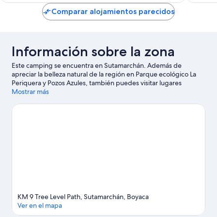
Comparar alojamientos parecidos
Información sobre la zona
Este camping se encuentra en Sutamarchán. Además de
apreciar la belleza natural de la región en Parque ecológico La
Periquera y Pozos Azules, también puedes visitar lugares
fundamentales para los aficionados a la cultura, como Centro de
Mostrar más
Investigaciones Paleontológicas y Museo de fósiles de Villa de
Leyva. Observatorio astronómico de Zaquencipa y Parque
Gondava también merecen la pena. Reserva algo de tiempo
para explorar la naturaleza realizando actividades como el
ecoturismo.
Ver guía de viaje de Sutamarchán
Ver más campings de autocaravanas en Sutamarchán
KM 9 Tree Level Path, Sutamarchán, Boyaca
Ver en el mapa