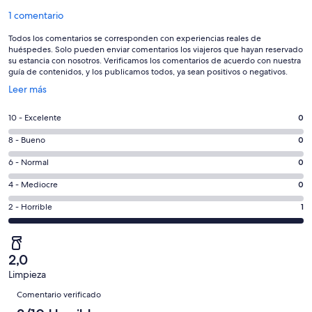
Comentarios
1 comentario
Todos los comentarios se corresponden con experiencias reales de
huéspedes. Solo pueden enviar comentarios los viajeros que hayan reservado
su estancia con nosotros. Verificamos los comentarios de acuerdo con nuestra
guía de contenidos, y los publicamos todos, ya sean positivos o negativos.
Se
Leer más
abre
en
0
10 - Excelente
0
una
comentarios
ventana
0
8 - Bueno
0
de
nueva
comentarios
un
0
6 - Normal
0
de
total
comentarios
un
0
4 - Mediocre
0
de
de
total
comentarios
1
un
1
2 - Horrible
1
de
de
con
total
comentarios
1
un
una
de
de
con
total
puntuación
1
un
una
de
2,0
de
con
total
puntuación
1
Limpieza
10
una
de
de
Comentarios
con
-
puntuación
1
Comentario verificado
8
una
Excelente
de
con