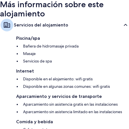
trabajar con ordenador portátil.
Más información sobre este
Además, otros de los servicios de los que disfrutarás en todas las
alojamiento
habitaciones incluyen:
Duchas y champú
Servicios del alojamiento
Patios privados, utensilios de cocina y hervidores eléctricos
Piscina/spa
Bañera de hidromasaje privada
Masaje
Servicios de spa
Internet
Disponible en el alojamiento: wifi gratis
Disponible en algunas zonas comunes: wifi gratis
Aparcamiento y servicios de transporte
Aparcamiento sin asistencia gratis en las instalaciones
Aparcamiento sin asistencia limitado en las instalaciones
Comida y bebida