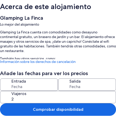
Acerca de este alojamiento
Glamping La Finca
Lo mejor del alojamiento
Glamping La Finca cuenta con comodidades como desayuno
continental gratuito, un brasero de jardín y un bar. El alojamiento ofrece
masajes y otros servicios de spa, ¡date un capricho! Conéctate al wifi
gratuito de las habitaciones. También tendrás otras comodidades, como
un restaurante.
También hay otros servicios, como:
Información sobre los derechos de cancelación
Aparcamiento gratis
Añade las fechas para ver los precios
Bicicletas de alquiler, juegos y servicios de conserjería
Una caja fuerte en recepción, una televisión en la zona común y
Entrada
Salida
servicio de celebración de bodas
Viajeros
Características de la habitación
Todas las habitaciones en Glamping La Finca brindan características que
incluyen bañeras de hidromasaje privadas y chimeneas, además de
Comprobar disponibilidad
ciertas comodidades adicionales, como wifi gratis y espacios para