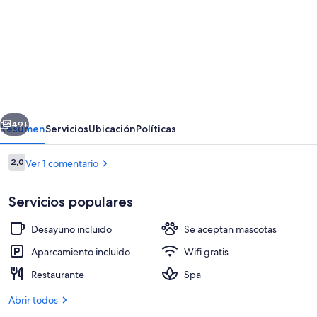
imágenes
de
Glamping
La
Finca
erior
Siguiente
49+
Resumen
Servicios
Ubicación
Políticas
Comentarios
2,0
Ver 1 comentario
2,0 de 10
Servicios populares
Desayuno incluido
Se aceptan mascotas
Aparcamiento incluido
Wifi gratis
Restaurante
Spa
Tienda Confort | Bañera de hidromasa
Abrir todos