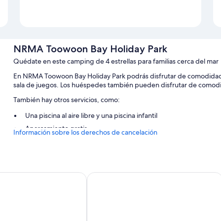
NRMA Toowoon Bay Holiday Park
Quédate en este camping de 4 estrellas para familias cerca del mar
En NRMA Toowoon Bay Holiday Park podrás disfrutar de comodidades 
sala de juegos. Los huéspedes también pueden disfrutar de comodi
También hay otros servicios, como:
Una piscina al aire libre y una piscina infantil
Aparcamiento gratis
Información sobre los derechos de cancelación
Área para parrillas y espacios sin humos
Características de la habitación
Todas las habitaciones de NRMA Toowoon Bay Holiday Park cuenta
ong Beach
Oaks The Entrance Waterfront Suites
Además, otros servicios que encontrarás incluyen los siguientes:
Bañeras o duchas, artículos de higiene personal gratuitos y sec
Televisiones de pantalla plana con canales por cable y reprodu