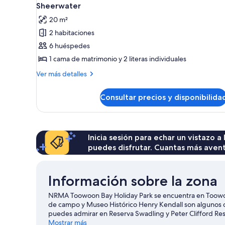
Sheerwater
20 m²
2 habitaciones
6 huéspedes
1 cama de matrimonio y 2 literas individuales
Más
Ver más detalles
detalles
de
Consultar precios y disponibilida
Sheerwater
Inicia sesión para echar un vistazo a
puedes disfrutar. Cuantas más aven
Información sobre la zona
NRMA Toowoon Bay Holiday Park se encuentra en Toowoon 
de campo y Museo Histórico Henry Kendall son algunos de
puedes admirar en Reserva Swadling y Peter Clifford Reser
alimentación Pelican Plaza o a Amazement.
Mostrar más
Ver guía de v