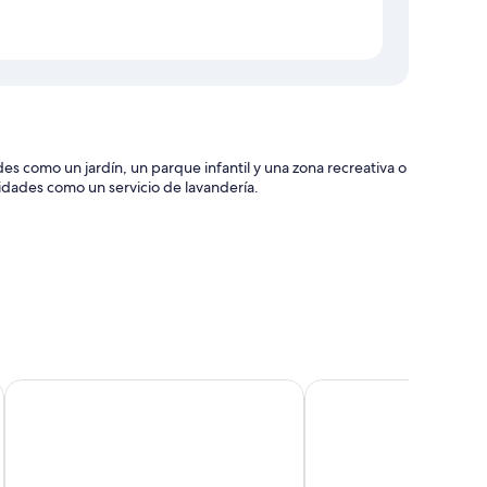
como un jardín, un parque infantil y una zona recreativa o
dades como un servicio de lavandería.
n con comodidades como aire acondicionado.
Blue Lagoon Beach Resort
Nesuto The Entrance 
adores de pelo
ctores de DVD