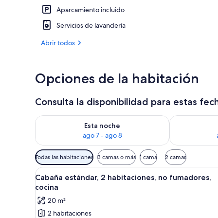
Aparcamiento incluido
Vistas desde 
Servicios de lavandería
Abrir todos
Opciones de la habitación
Consulta la disponibilidad para estas fec
Consulta la disponibilidad para esta noche, ago 7 - 
Consulta la d
Esta noche
ago 7 - ago 8
Filtros
Todas las habitaciones
3 camas o más
1 cama
2 camas
disponibles
Abrir
Cabaña estándar, 2 habitaciones
para
2
Cabaña estándar, 2 habitaciones, no fumadores,
todas
las
cocina
las
habitaciones
20 m²
fotos
2 habitaciones
de