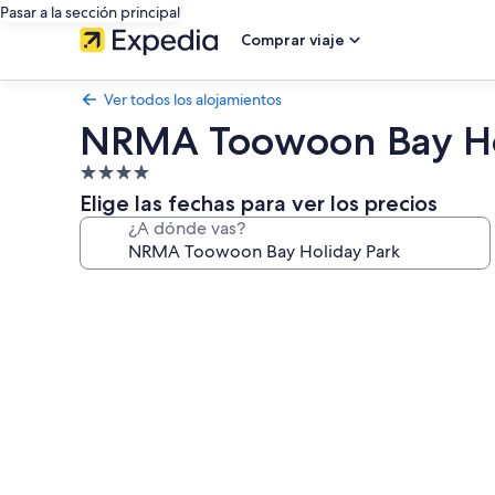
Pasar a la sección principal
Comprar viaje
Ver todos los alojamientos
NRMA Toowoon Bay Ho
Alojamiento
de
Elige las fechas para ver los precios
4.0 estrellas
¿A dónde vas?
Galería
de
imágenes
de
NRMA
Toowoon
Bay