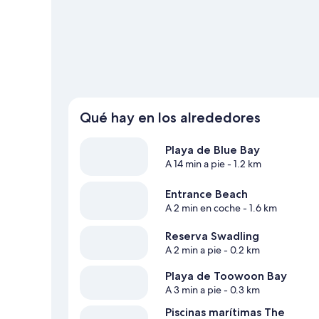
Ver más campings de autocaravanas en Toow
Qué hay en los alrededores
Playa de Blue Bay
A 14 min a pie
- 1.2 km
Entrance Beach
A 2 min en coche
- 1.6 km
Reserva Swadling
A 2 min a pie
- 0.2 km
Playa de Toowoon Bay
A 3 min a pie
- 0.3 km
Piscinas marítimas The