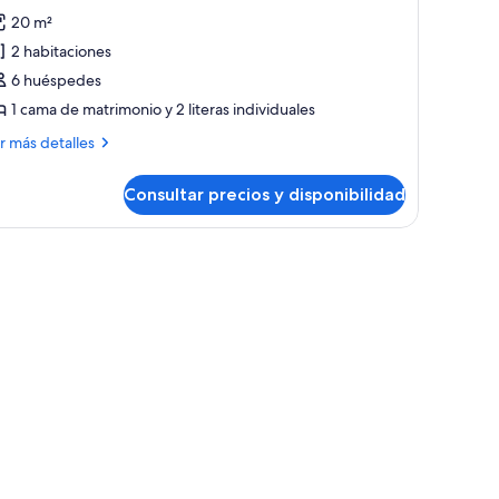
20 m²
2 habitaciones
6 huéspedes
1 cama de matrimonio y 2 literas individuales
ás
r más detalles
talles
Consultar precios y disponibilidad
s