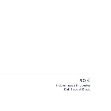
 alojamiento
Suite estándar, 2 habitaciones, no fum
El
90 €
precio
incluye tasas e impuestos
actual
Del 12 ago al 13 ago
alojamiento
Jardines del alojamiento
es
de
90 €