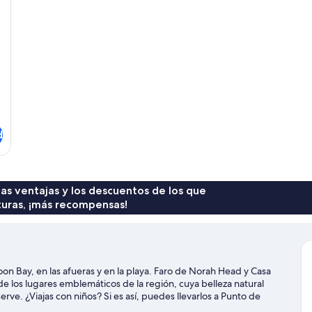
d
 las ventajas y los descuentos de los que
turas, ¡más recompensas!
Bay, en las afueras y en la playa. Faro de Norah Head y Casa
 los lugares emblemáticos de la región, cuya belleza natural
ve. ¿Viajas con niños? Si es así, puedes llevarlos a Punto de
iaje de Toowoon Bay