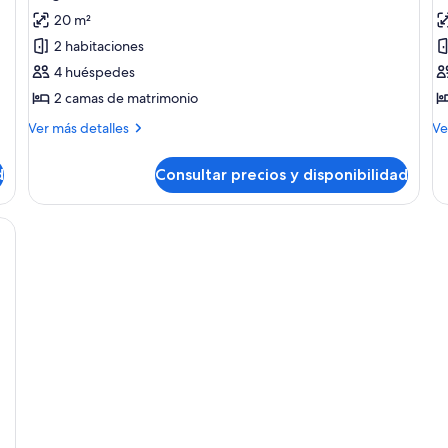
20 m²
2 habitaciones
4 huéspedes
2 camas de matrimonio
Más
M
Ver más detalles
Ve
detalles
de
de
de
d
Consultar precios y disponibilidad
Kingfisher
Ibi