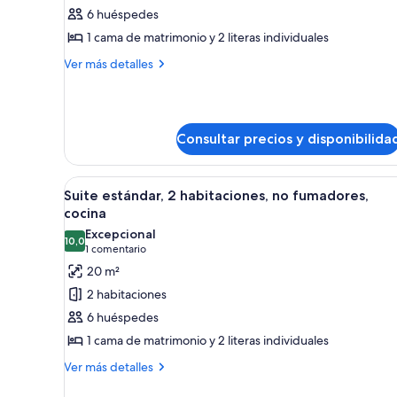
6 huéspedes
Cabaña
estándar,
1 cama de matrimonio y 2 literas individuales
2
Más
Ver más detalles
habitaciones,
detalles
de
no
Cabaña
fumadores,
estándar,
cocina
Consultar precios y disponibilida
2
habitaciones,
no
Abrir
Suite estándar, 2 habitaciones
fumadores,
6
Suite estándar, 2 habitaciones, no fumadores,
todas
cocina
cocina
las
Excepcional
10,0
fotos
10,0 de 10
(1 comentario)
1 comentario
de
20 m²
Suite
2 habitaciones
estándar,
6 huéspedes
2
1 cama de matrimonio y 2 literas individuales
habitaciones,
Más
no
Ver más detalles
detalles
fumadores,