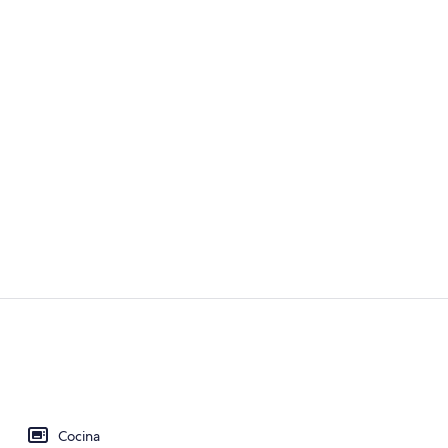
Jardines del
Fachada del 
Cocina