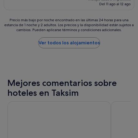
n
actual
Del 11 ago al 12 ago
(127 comentarios)
o
es
s
de
e
743 €
Precio
Precio más bajo por noche encontrado en las últimas 24 horas para una
v
estancia de 1 noche y 2 adultos. Los precios y la disponibilidad están sujetos a
más
cambios. Pueden aplicarse términos y condiciones adicionales.
e
bajo
í
por
a
noche
Ver todos los alojamientos
n
encontrado
a
en
d
las
a
últimas
M
24 horas
e
para
d
Mejores comentarios sobre
una
i
estancia
hoteles en Taksim
j
de
e
1 noche
r
y
The Central House Istanbul Taksim
The Story H
o
2 adultos.
n
Los
q
precios
u
y
e
la
m
disponibilidad