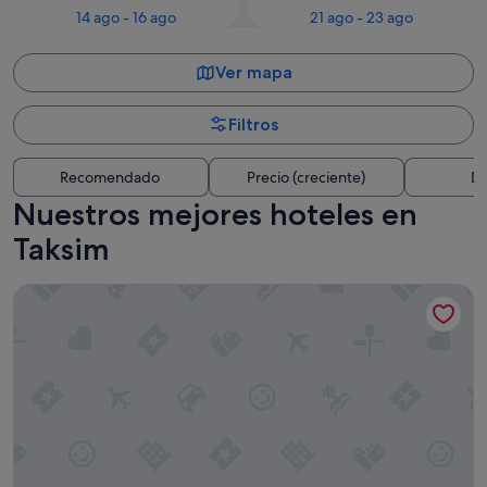
14 ago - 16 ago
21 ago - 23 ago
Ver mapa
Filtros
Recomendado
Precio (creciente)
Di
Nuestros mejores hoteles en
Taksim
Swissotel The Bosphorus Istanbul