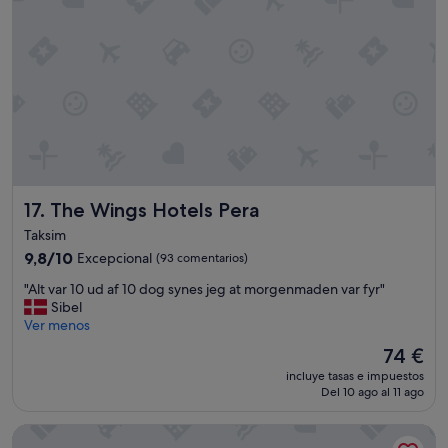
o
e
b
n
r
t
a
e
s
r
y
e
m
c
e
o
t
m
o
e
c
n
ó
The Wings Hotels Pera
17. The Wings Hotels Pera
d
d
a
e
Taksim
d
l
9.8
9,8/10
Excepcional
(93 comentarios)
o
a
sobre
"
"
n
"Alt var 10 ud af 10 dog synes jeg at morgenmaden var fyr"
10,
A
t
Sibel
Excepcional,
l
e
Ver menos
(93 comentarios)
t
d
El
74 €
v
e
precio
incluye tasas e impuestos
a
e
actual
Del 10 ago al 11 ago
r
s
es
1
t
de
Conrad Istanbul Bosphorus
0
a
74 €