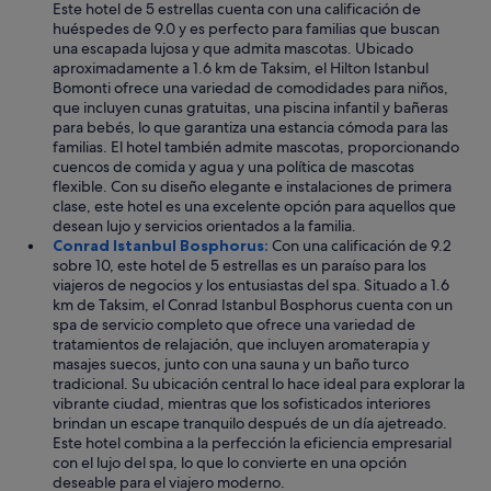
Este hotel de 5 estrellas cuenta con una calificación de
b
huéspedes de 9.0 y es perfecto para familias que buscan
i
una escapada lujosa y que admita mascotas. Ubicado
d
aproximadamente a 1.6 km de Taksim, el Hilton Istanbul
o
Bomonti ofrece una variedad de comodidades para niños,
n
que incluyen cunas gratuitas, una piscina infantil y bañeras
a
para bebés, lo que garantiza una estancia cómoda para las
d
familias. El hotel también admite mascotas, proporcionando
a
cuencos de comida y agua y una política de mascotas
"
flexible. Con su diseño elegante e instalaciones de primera
clase, este hotel es una excelente opción para aquellos que
desean lujo y servicios orientados a la familia.
Conrad Istanbul Bosphorus:
Con una calificación de 9.2
sobre 10, este hotel de 5 estrellas es un paraíso para los
viajeros de negocios y los entusiastas del spa. Situado a 1.6
km de Taksim, el Conrad Istanbul Bosphorus cuenta con un
spa de servicio completo que ofrece una variedad de
tratamientos de relajación, que incluyen aromaterapia y
masajes suecos, junto con una sauna y un baño turco
tradicional. Su ubicación central lo hace ideal para explorar la
vibrante ciudad, mientras que los sofisticados interiores
brindan un escape tranquilo después de un día ajetreado.
Este hotel combina a la perfección la eficiencia empresarial
con el lujo del spa, lo que lo convierte en una opción
deseable para el viajero moderno.