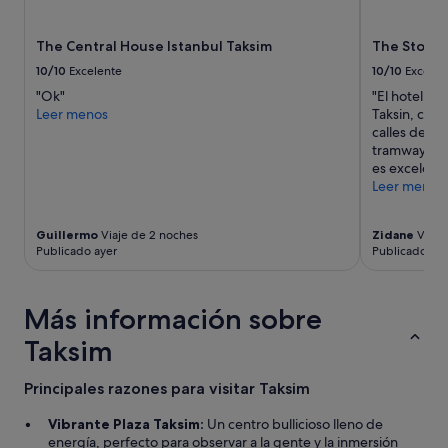
e
están
h
sujetos
The Central House Istanbul Taksim
The Story 
a
a
r
cambios.
10/10
Excelente
10/10
Excelen
í
Pueden
"Ok"
"El hotel es
a
aplicarse
Leer menos
Taksin, casi 
n
términos
calles de la
u
y
tramway que 
n
condiciones
es excelent
d
adicionales.
Leer menos
t
o
/
Guillermo
Viaje de 2 noches
Zidane
Viaje
a
Publicado ayer
Publicado hac
b
o
n
Más información sobre
o
p
Taksim
o
r
Principales razones para visitar Taksim
l
a
Vibrante Plaza Taksim:
Un centro bullicioso lleno de
s
energía, perfecto para observar a la gente y la inmersión
m