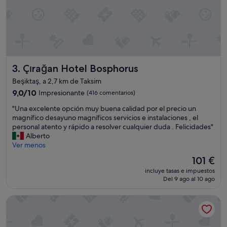
r
a
m
u
y
b
u
Çırağan Hotel Bosphorus
3. Çırağan Hotel Bosphorus
e
n
Beşiktaş, a 2,7 km de Taksim
a
9.0
9,0/10
Impresionante
(416 comentarios)
,
sobre
h
"
"Una excelente opción muy buena calidad por el precio un
10,
a
U
magnífico desayuno magníficos servicios e instalaciones , el
Impresionante,
b
n
personal atento y rápido a resolver cualquier duda . Felicidades"
(416 comentarios)
í
a
Alberto
a
e
Ver menos
h
x
o
El
101 €
c
r
precio
incluye tasas e impuestos
e
m
actual
Del 9 ago al 10 ago
l
i
es
e
g
de
Sultanhan Hotel - Special Class
n
a
101 €
t
s
e
y
o