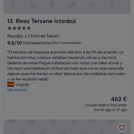
Rixos Tersane Istanbul
13. Rixos Tersane Istanbul
Alojamiento
de
Beyoğlu, a 1,8 km de Taksim
5.0 estrellas
9.2
9,2/10
Impresionante
(364 comentarios)
sobre
"
"El servicio de limpieza el primer día vino a las 5h de la tarde, La
10,
E
habitación muy ruidosa, estaban haciendo obras y me tocó
Impresionante,
l
delante de estas Pague habitación con vistas parciales al mar y
(364 comentarios)
s
me tocó una habitación al final de todo que no se veía nada Me
e
dijeron que me harían un dto/ abono por las molestias del ruido
r
y no he recibido nada"
v
virginia
i
Ver menos
c
El
462 €
i
precio
incluye tasas e impuestos
o
actual
Del 26 ago al 27 ago
d
es
e
de
Seven Hills Palace & Spa
l
462 €
i
m