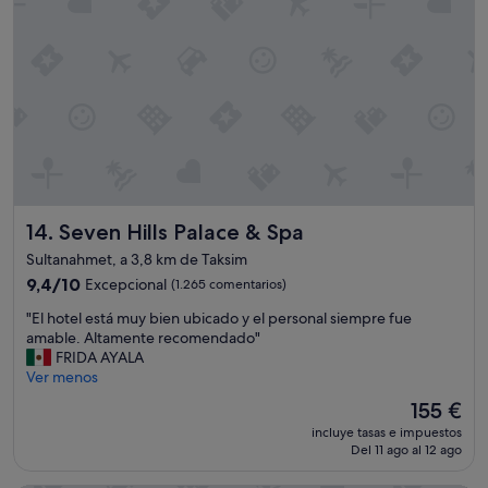
p
i
e
z
a
e
l
p
r
i
m
Seven Hills Palace & Spa
14. Seven Hills Palace & Spa
e
r
Sultanahmet, a 3,8 km de Taksim
d
9.4
9,4/10
Excepcional
(1.265 comentarios)
í
sobre
a
"
"El hotel está muy bien ubicado y el personal siempre fue
10,
v
E
amable. Altamente recomendado"
Excepcional,
i
l
FRIDA AYALA
(1.265 comentarios)
n
h
Ver menos
o
o
a
El
155 €
t
l
precio
incluye tasas e impuestos
e
a
actual
Del 11 ago al 12 ago
l
s
es
e
5
de