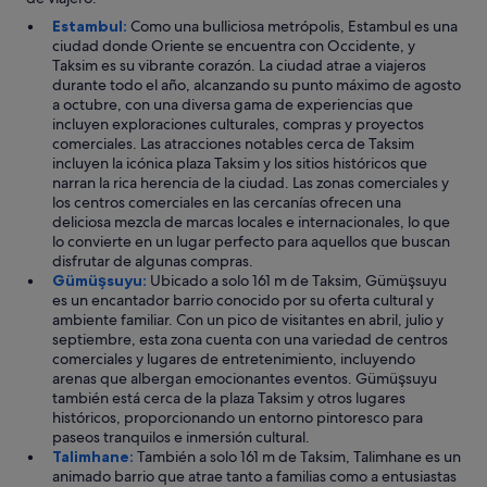
Estambul:
Como una bulliciosa metrópolis, Estambul es una
ciudad donde Oriente se encuentra con Occidente, y
Taksim es su vibrante corazón. La ciudad atrae a viajeros
durante todo el año, alcanzando su punto máximo de agosto
a octubre, con una diversa gama de experiencias que
incluyen exploraciones culturales, compras y proyectos
comerciales. Las atracciones notables cerca de Taksim
incluyen la icónica plaza Taksim y los sitios históricos que
narran la rica herencia de la ciudad. Las zonas comerciales y
los centros comerciales en las cercanías ofrecen una
deliciosa mezcla de marcas locales e internacionales, lo que
lo convierte en un lugar perfecto para aquellos que buscan
disfrutar de algunas compras.
Gümüşsuyu:
Ubicado a solo 161 m de Taksim, Gümüşsuyu
es un encantador barrio conocido por su oferta cultural y
ambiente familiar. Con un pico de visitantes en abril, julio y
septiembre, esta zona cuenta con una variedad de centros
comerciales y lugares de entretenimiento, incluyendo
arenas que albergan emocionantes eventos. Gümüşsuyu
también está cerca de la plaza Taksim y otros lugares
históricos, proporcionando un entorno pintoresco para
paseos tranquilos e inmersión cultural.
Talimhane:
También a solo 161 m de Taksim, Talimhane es un
animado barrio que atrae tanto a familias como a entusiastas