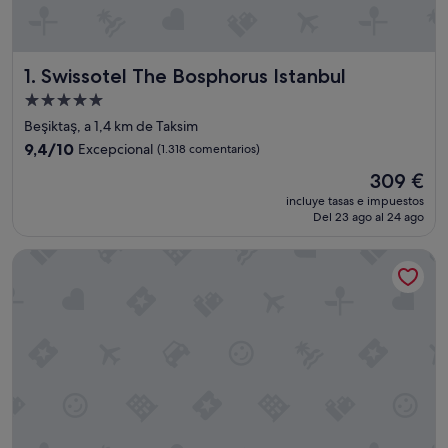
Swissotel The Bosphorus Istanbul
1. Swissotel The Bosphorus Istanbul
Alojamiento
de
Beşiktaş, a 1,4 km de Taksim
5.0 estrellas
9.4
9,4/10
Excepcional
(1.318 comentarios)
sobre
El
309 €
10,
precio
Excepcional,
incluye tasas e impuestos
actual
Del 23 ago al 24 ago
(1.318 comentarios)
es
de
The Ritz-Carlton, Istanbul
309 €