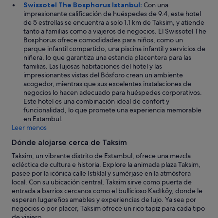
Swissotel The Bosphorus Istanbul:
Con una
impresionante calificación de huéspedes de 9.4, este hotel
de 5 estrellas se encuentra a solo 1.1 km de Taksim, y atiende
tanto a familias como a viajeros de negocios. El Swissotel The
Bosphorus ofrece comodidades para niños, como un
parque infantil compartido, una piscina infantil y servicios de
niñera, lo que garantiza una estancia placentera para las
familias. Las lujosas habitaciones del hotel y las
impresionantes vistas del Bósforo crean un ambiente
acogedor, mientras que sus excelentes instalaciones de
negocios lo hacen adecuado para huéspedes corporativos.
Este hotel es una combinación ideal de confort y
funcionalidad, lo que promete una experiencia memorable
en Estambul.
Leer menos
Dónde alojarse cerca de Taksim
Taksim, un vibrante distrito de Estambul, ofrece una mezcla
ecléctica de cultura e historia. Explore la animada plaza Taksim,
pasee por la icónica calle Istiklal y sumérjase en la atmósfera
local. Con su ubicación central, Taksim sirve como puerta de
entrada a barrios cercanos como el bullicioso Kadıköy, donde le
esperan lugareños amables y experiencias de lujo. Ya sea por
negocios o por placer, Taksim ofrece un rico tapiz para cada tipo
de viajero.