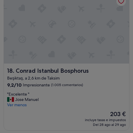
u
s
d
P
a
a
f
g
1
u
0
e
d
h
o
a
g
b
s
i
y
t
n
a
e
c
Conrad Istanbul Bosphorus
18. Conrad Istanbul Bosphorus
s
i
j
ó
Beşiktaş, a 2,6 km de Taksim
e
n
9.2
9,2/10
Impresionante
(1.005 comentarios)
g
c
sobre
a
o
"
"Excelente "
10,
t
n
E
Jose Manuel
Impresionante,
m
v
x
Ver menos
(1.005 comentarios)
o
i
c
r
El
s
203 €
e
g
precio
t
incluye tasas e impuestos
l
e
actual
a
Del 28 ago al 29 ago
e
n
es
s
n