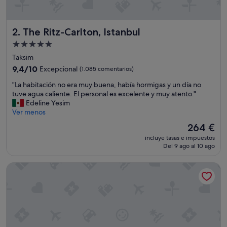
The Ritz-Carlton, Istanbul
2. The Ritz-Carlton, Istanbul
Alojamiento
de
Taksim
5.0 estrellas
9.4
9,4/10
Excepcional
(1.085 comentarios)
sobre
"
"La habitación no era muy buena, había hormigas y un día no
10,
L
tuve agua caliente. El personal es excelente y muy atento."
Excepcional,
a
Edeline Yesim
(1.085 comentarios)
h
Ver menos
a
El
264 €
b
precio
incluye tasas e impuestos
i
actual
Del 9 ago al 10 ago
t
es
a
de
Çırağan Hotel Bosphorus
c
264 €
i
ó
n
n
o
e