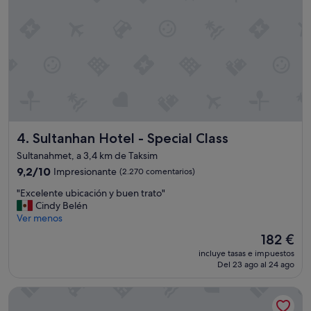
u
p
n
c
d
i
í
ó
a
n
n
m
o
u
t
y
u
b
v
u
e
Sultanhan Hotel - Special Class
4. Sultanhan Hotel - Special Class
e
a
n
g
Sultanahmet, a 3,4 km de Taksim
a
u
9.2
9,2/10
Impresionante
(2.270 comentarios)
c
a
sobre
a
"
c
"Excelente ubicación y buen trato"
10,
l
E
a
Cindy Belén
Impresionante,
i
x
l
Ver menos
(2.270 comentarios)
d
c
i
a
El
182 €
e
e
d
precio
incluye tasas e impuestos
l
n
p
actual
Del 23 ago al 24 ago
e
t
o
es
n
e
r
de
Hilton Istanbul Bomonti Hotel & Conference Center
t
.
e
182 €
e
E