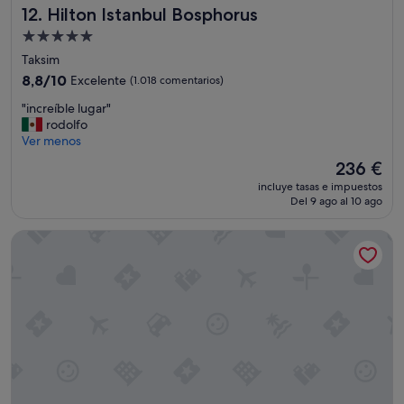
Hilton Istanbul Bosphorus
12. Hilton Istanbul Bosphorus
Alojamiento
de
Taksim
5.0 estrellas
8.8
8,8/10
Excelente
(1.018 comentarios)
sobre
"
"increíble lugar"
10,
i
rodolfo
Excelente,
n
Ver menos
(1.018 comentarios)
c
El
236 €
r
precio
incluye tasas e impuestos
e
actual
Del 9 ago al 10 ago
í
es
b
de
Rixos Tersane Istanbul
l
236 €
e
l
u
g
a
r
"