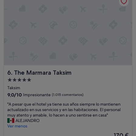
o
t
m
e
a
n
g
t
n
o
í
.
f
"
i
c
o
s
s
e
The Marmara Taksim
6. The Marmara Taksim
r
v
Alojamiento
i
de
Taksim
c
5.0 estrellas
i
9.0
9,0/10
Impresionante
(1.015 comentarios)
o
sobre
"
"A pesar que el hotel ya tiene sus años siempre lo mantienen
s
10,
A
actualizado en sus servicios y en las habitaciones. El personal
e
Impresionante,
p
muy atento y amable, lo hacen a uno sentirse en casa"
i
(1.015 comentarios)
e
ALEJANDRO
n
s
Ver menos
s
a
t
El
170 €