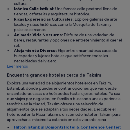
cultural.
o
Icónica Calle Istiklal:
Una famosa calle peatonal llena de
l
tiendas, cafeterías y arquitectura histórica.
e
Ricas Experiencias Culturales:
Explore galerías de arte
s
locales y sitios históricos como la Mezquita de Taksim y
t
palacios cercanos.
i
Animada Vida Nocturna:
Disfrute de una variedad de
a
bares, restaurantes y opciones de entretenimiento al caer el
s
sol.
d
Alojamiento Diverso:
Elija entre encantadoras casas de
e
huéspedes y lujosos hoteles que satisfacen todas las
l
necesidades del viajero.
r
Leer menos
u
i
Encuentra grandes hoteles cerca de Taksim
d
o
Explora una variedad de alojamientos hoteleros en Taksim,
y
Estambul, donde puedes encontrar opciones que van desde
n
encantadoras casas de huéspedes hasta lujosos hoteles. Ya sea
o
que viajes por negocios, en familia o buscando una experiencia
h
temática en la ciudad, Taksim ofrece una selección de
e
alojamientos que se adaptan a tus necesidades. Descubre el
r
hotel ideal en la Plaza Taksim o un cómodo hotel en Taksim para
e
aprovechar al máximo tu estancia en esta vibrante zona.
c
Hilton Istanbul Bomonti Hotel & Conference Center:
i