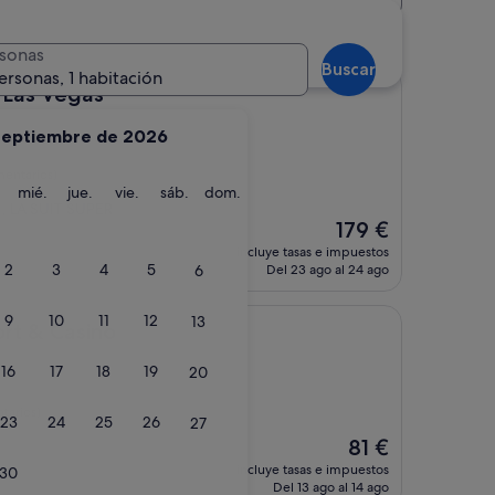
as Vegas
sonas
Buscar
ersonas, 1 habitación
as
t Las Vegas
septiembre de 2026
mentarios)
martes
miércoles
jueves
viernes
sábado
domingo
mié.
jue.
vie.
sáb.
dom.
 LA SUIT SUPER
El
179 €
precio
incluye tasas e impuestos
actual
2
3
4
5
6
Del 23 ago al 24 ago
es
de
9
10
11
12
13
179 €
ino
ort & Casino
16
17
18
19
20
tarios)
23
24
25
26
27
El
81 €
precio
incluye tasas e impuestos
30
actual
Del 13 ago al 14 ago