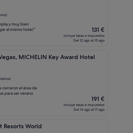
rios)
mplia y muy bien
El
131 €
gar al mismo hotel."
precio
incluye tasas e impuestos
actual
Del 12 ago al 13 ago
es
de
131 €
ICHELIN Key Award Hotel
s Vegas, MICHELIN Key Award Hotel
tarios)
 cerraron el área de
ue para ser verano
El
191 €
precio
incluye tasas e impuestos
actual
Del 16 ago al 17 ago
es
de
191 €
 World
at Resorts World