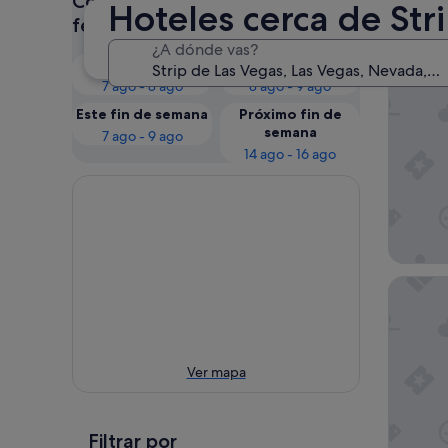
Consulta los precios para estas
Hoteles cerca de Str
Nues
fechas
¿A dónde vas?
Esta noche
Mañana
The Vene
7 ago - 8 ago
8 ago - 9 ago
Este fin de semana
Próximo fin de
semana
7 ago - 9 ago
14 ago - 16 ago
Paris La
Ver mapa
Filtrar por