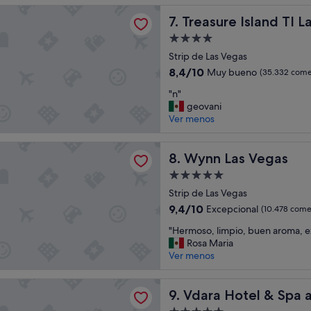
e
"
y
 Island TI Las Vegas - Handwritten Collection
a
Treasure Island TI Las Vegas
7. Treasure Island TI 
c
c
o
Alojamiento
o
n
de
n
Strip de Las Vegas
r
4.0 estrellas
d
i
8.4
8,4/10
Muy bueno
(35.332 come
i
c
sobre
"
c
"n"
o
10,
n
i
geovani
s
Muy
"
o
Ver menos
r
bueno,
n
e
(35.332 comentarios)
a
s
s Vegas
Wynn Las Vegas
d
8. Wynn Las Vegas
t
o
a
Alojamiento
h
u
de
Strip de Las Vegas
a
r
5.0 estrellas
c
9.4
a
9,4/10
Excepcional
(10.478 come
í
sobre
n
"
"Hermoso, limpio, buen aroma, e
a
10,
t
H
Rosa Maria
d
Excepcional,
e
e
Ver menos
e
(10.478 comentarios)
s
r
m
,
m
a
p
tel & Spa at ARIA Las Vegas
o
Vdara Hotel & Spa at ARIA L
9. Vdara Hotel & Spa 
s
e
s
i
r