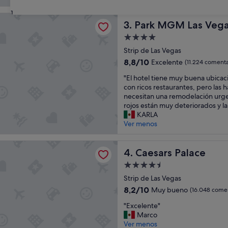
n
E
(31.926 comentarios)
31
i
L
M Las Vegas
a
Park MGM Las Vegas
H
3. Park MGM Las Veg
l
O
Alojamiento
"
T
de
Strip de Las Vegas
E
4.0 estrellas
L
8.8
8,8/10
Excelente
(11.224 comenta
,
sobre
"
"El hotel tiene muy buena ubicac
L
10,
E
con ricos restaurantes, pero las 
A
Excelente,
l
necesitan una remodelación urgent
S
(11.224 comentarios)
h
rojos están muy deteriorados y la
U
o
KARLA
I
t
Ver menos
T
e
S
l
U
Palace
t
Caesars Palace
4. Caesars Palace
P
i
E
Alojamiento
e
R
de
n
Strip de Las Vegas
G
4.5 estrellas
e
R
8.2
8,2/10
Muy bueno
(16.048 comen
m
A
sobre
"
u
"Excelente"
N
10,
E
y
Marco
D
Muy
x
b
Ver menos
E
bueno,