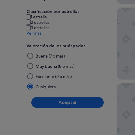
Park MG
Clasificación por estrellas
1 estrella
2 estrellas
3 estrellas
Ver más
Valoración de los huéspedes
Al
Buena (7 o más)
seleccionar
y
Muy buena (8 o más)
aplicar
Excelente (9 o más)
un
filtro
Caesars 
Cualquiera
de
este
Aceptar
grupo,
los
resultados
se
actualizarán