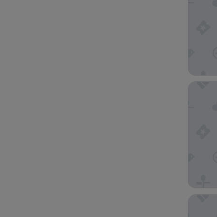
Fontain
Conrad 