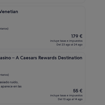
es
de
128 €
 Venetian
tarios)
El
179 €
precio
incluye tasas e impuestos
actual
Del 23 ago al 24 ago
es
de
179 €
 Caesars Rewards Destination
asino – A Caesars Rewards Destination
tarios)
asiado ruido,
aparece en las
El
55 €
precio
incluye tasas e impuestos
actual
Del 13 ago al 14 ago
es