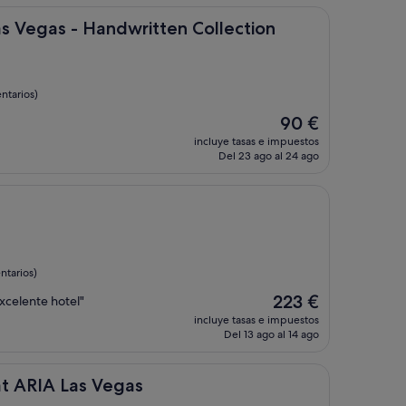
de
55 €
 - Handwritten Collection
Las Vegas - Handwritten Collection
ntarios)
El
90 €
precio
incluye tasas e impuestos
actual
Del 23 ago al 24 ago
es
de
90 €
ntarios)
El
223 €
xcelente hotel"
precio
incluye tasas e impuestos
actual
Del 13 ago al 14 ago
es
de
223 €
as Vegas
at ARIA Las Vegas