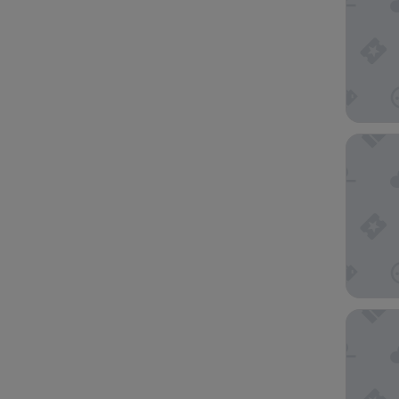
Planet 
New Yor