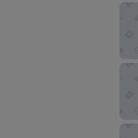
Treasure
Wynn La
Vdara Ho