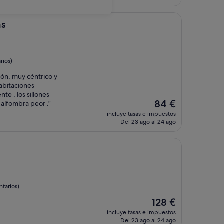
es
de
81 €
as
rios)
ión, muy céntrico y
habitaciones
e , los sillones
El
84 €
 alfombra peor ."
precio
incluye tasas e impuestos
actual
Del 23 ago al 24 ago
es
de
84 €
tarios)
El
128 €
precio
incluye tasas e impuestos
actual
Del 23 ago al 24 ago