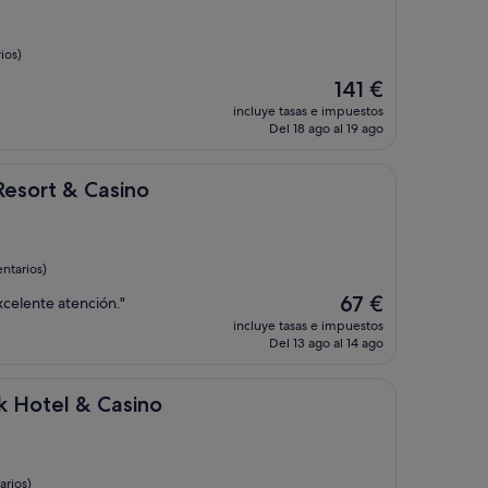
ios)
El
141 €
precio
incluye tasas e impuestos
actual
Del 18 ago al 19 ago
es
de
141 €
Casino
Resort & Casino
ntarios)
El
67 €
xcelente atención."
precio
incluye tasas e impuestos
actual
Del 13 ago al 14 ago
es
de
67 €
 Casino
k Hotel & Casino
arios)