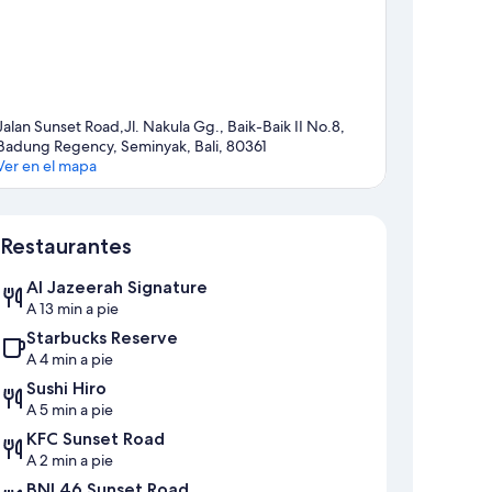
Jalan Sunset Road,Jl. Nakula Gg., Baik-Baik II No.8,
Badung Regency, Seminyak, Bali, 80361
Ver en el mapa
Mapa
Restaurantes
Al Jazeerah Signature
A 13 min a pie
Starbucks Reserve
A 4 min a pie
Sushi Hiro
A 5 min a pie
KFC Sunset Road
A 2 min a pie
BNI 46 Sunset Road