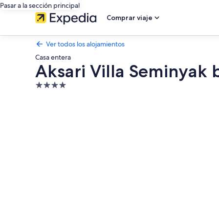
Pasar a la sección principal
Comprar viaje
Ver todos los alojamientos
Casa entera
Aksari Villa Seminyak b
Alojamiento
de
Galería
4.0 estrellas
de
imágenes
de
Aksari
Villa
Seminyak
by
Ini