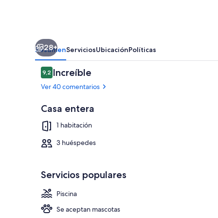
Vie
Hospitality
28+
Resumen
Servicios
Ubicación
Políticas
Comentarios
Increíble
9,2
9,2 de 10
Ver 40 comentarios
Casa entera
Exterior
1 habitación
3 huéspedes
Servicios populares
Piscina
Se aceptan mascotas