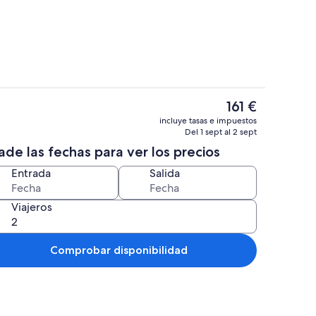
cubierta, tumbonas
Villa, 1 habitación, piscina privada (R
El
161 €
precio
tación, piscina privada (Royal Smart with Hot Tub) | 1 dormitorio, minibar, caja 
Una piscina cubierta, tumbonas
incluye tasas e impuestos
actual
Del 1 sept al 2 sept
es
de las fechas para ver los precios
de
161 €
Entrada
Salida
Viajeros
Comprobar disponibilidad