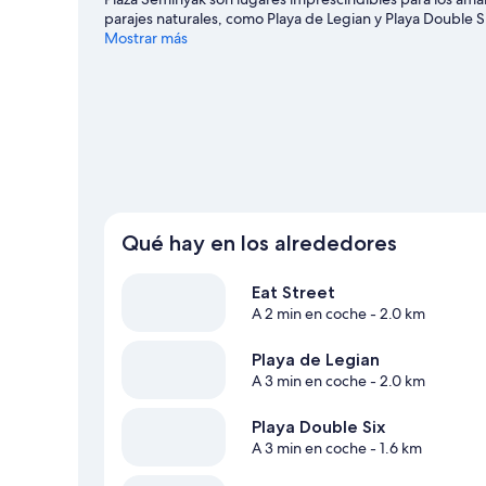
parajes naturales, como Playa de Legian y Playa Double S
Seminyak.
Mostrar más
Ver guía de viaje de Seminyak
Ver más villas en Seminyak
Qué hay en los alrededores
Eat Street
A 2 min en coche
- 2.0 km
Playa de Legian
A 3 min en coche
- 2.0 km
Playa Double Six
A 3 min en coche
- 1.6 km