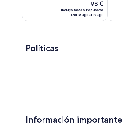
El
98 €
663 comentarios
Impresionante
precio
195 comentari
incluye tasas e impuestos
actual
Del 18 ago al 19 ago
es
de
98 €
Políticas
Información importante