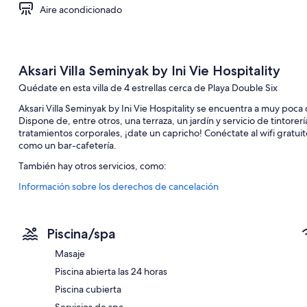
Aire acondicionado
Aksari Villa Seminyak by Ini Vie Hospitality
Quédate en esta villa de 4 estrellas cerca de Playa Double Six
Aksari Villa Seminyak by Ini Vie Hospitality se encuentra a muy poca 
Dispone de, entre otros, una terraza, un jardín y servicio de tintorer
tratamientos corporales, ¡date un capricho! Conéctate al wifi gratu
como un bar-cafetería.
También hay otros servicios, como:
Información sobre los derechos de cancelación
Una piscina cubierta con tumbonas
Aparcamiento gratis
Desayuno a la carta (de pago), acceso a una piscina cubierta cerc
Piscina/spa
Servicio de registro de entrada exprés, consigna de equipaje y a
Masaje
Características de la habitación
Piscina abierta las 24 horas
Todas las habitaciones de Aksari Villa Seminyak by Ini Vie Hospital
Piscina cubierta
zonas de estar independientes, además de otros detalles, como c
Servicios de spa