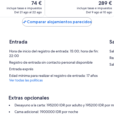
El
El
74 €
289 €
109 comentarios
,
precio
precio
os
incluye tasas e impuestos
incluye tasas e impuestos
actual
actual
Del 21 ago al 22 ago
Del 9 ago al 10 ago
es
es
de
de
Comparar alojamientos parecidos
74 €
289 €
Entrada
S
Hora de inicio del registro de entrada: 15:00; hora de fin:
Sal
22:00
Re
Registro de entrada sin contacto personal disponible
Sa
Entrada exprés
Edad mínima para realizar el registro de entrada: 17 años
Ver todas las políticas
Extras opcionales
Desayuno a la carta: 195200 IDR por adulto y 195200 IDR por 
Cama adicional: 1900000 IDR por noche