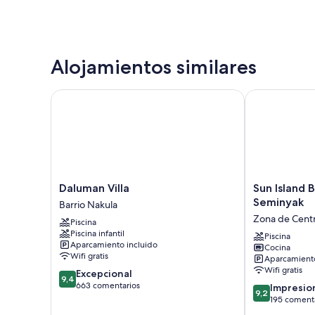
Alojamientos similares
Daluman Villa
Sun Island Bo
Daluman
Sun
Daluman Villa
Sun Island 
Villa
Island
Seminyak
Barrio Nakula
Barrio
Boutique
Zona de Cent
Piscina
Nakula
Villas
Piscina infantil
&
Piscina
Aparcamiento incluido
Cocina
Spa
Wifi gratis
Aparcamiento
Seminyak
Wifi gratis
9.4
Excepcional
Zona
9,4
sobre
663 comentarios
9.2
de
Impresio
9,2
10,
sobre
Central
195 coment
Excepcional,
10,
Seminyak