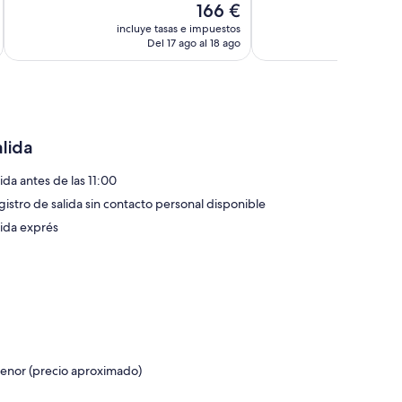
El
166 €
206 comentarios
474 comentarios
precio
incluye tasas e impuestos
incluye
actual
Del 17 ago al 18 ago
D
es
de
166 €
alida
ida antes de las 11:00
gistro de salida sin contacto personal disponible
lida exprés
menor (precio aproximado)