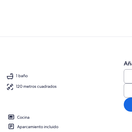
Una piscina 
Villa, 1 habi
Aña
1 baño
120 metros cuadrados
Cocina
Aparcamiento incluido