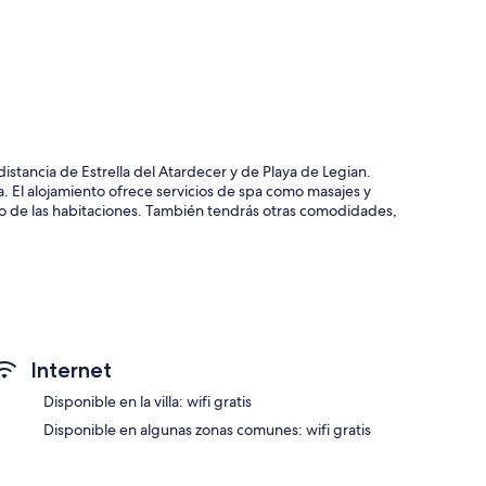
distancia de Estrella del Atardecer y de Playa de Legian.
ía. El alojamiento ofrece servicios de spa como masajes y
ito de las habitaciones. También tendrás otras comodidades,
ana y servicio de registro de salida exprés
Internet
sistencia turística y para la compra de entradas
Disponible en la villa: wifi gratis
Disponible en algunas zonas comunes: wifi gratis
ity ofrecen comodidades que incluyen aire acondicionado y
omedores independientes y albornoces.