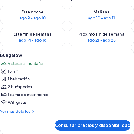
Consulta la disponibilidad para esta noche, ago 9 - ago 10
Consulta la disponibilidad par
Esta noche
Mañana
ago 9 - ago 10
ago 10 - ago 11
Consulta la disponibilidad para este fin de semana, ago 14 - a
Consulta la disponibilidad par
Este fin de semana
Próximo fin de semana
ago 14 - ago 16
ago 21 - ago 23
Abrir
Un dormitorio de cabaña de madera ac
5
Bungalow
todas
Vistas a la montaña
las
15 m²
fotos
de
1 habitación
Bungalow
2 huéspedes
1 cama de matrimonio
Wifi gratis
Más
Ver más detalles
detalles
de
Consultar precios y disponibilidad
Bungalow