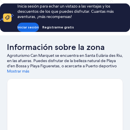
es
Inicia sesión para echar un vistazo a las ventajas y los
de
descuentos de los que puedes disfrutar. Cuantas más
378 €
aventuras, ¡más recompensas!
Iniciar sesión
Registrarme gratis
Información sobre la zona
Agroturismo Can Marquet se encuentra en Santa Eulària des Riu,
en las afueras. Puedes disfrutar de la belleza natural de Playa
d'en Bossa y Playa Figueretas, o acercarte a Puerto deportivo
Botafoch si deseas realizar alguna actividad. También merece la
Mostrar más
pena acercarse a Puerto de Ibiza y Dalt Vila. Anímate a realizar
actividades al aire libre como el ciclismo de montaña, las rutas a
pie o en bicicleta o la espeleología, y aprovecha que dispones
de alquiler de ciclomotores en las inmediaciones para hacer un
recorrido por Santa Eulària des Riu.
Ver guía de viaje de Santa
Eulària des Riu
Ver más casas rurales en Santa Eulària des Riu