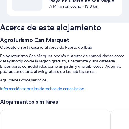
Playa de Puerto de San Miguel
A 14 min en coche
- 13.3 km
Acerca de este alojamiento
Agroturismo Can Marquet
Quédate en esta casa rural cerca de Puerto de Ibiza
En Agroturismo Can Marquet podrás disfrutar de comodidades como
desayuno típico de la región gratuito, una terraza y una cafetería.
Encontrarás comodidades como un jardín y una biblioteca. Además,
podrás conectarte al wifi gratuito de las habitaciones.
Aquí tienes otros servicios:
Información sobre los derechos de cancelación
Una piscina al aire libre de temporada con tumbonas y sombrillas
Aparcamiento gratis
Alojamientos similares
Servicio de registro de salida exprés, consigna de equipaje y
asistencia turística y para la compra de entradas
Outsite Ibiza - Work, Connect, Explore
Hotel Án
Personal multilingüe, servicio de celebración de bodas y una caja
fuerte en recepción