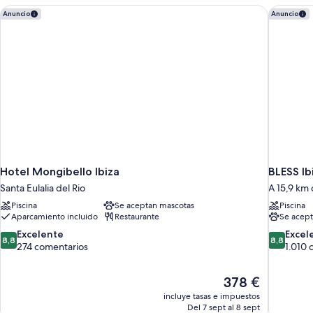
Hotel Mongibello Ibiza
BLESS Ib
Anuncio
Anuncio
Hotel Mongibello Ibiza
BLESS I
Santa Eulalia del Rio
A 15,9 km 
Piscina
Se aceptan mascotas
Piscina
Aparcamiento incluido
Restaurante
Se acept
8.8
8.8
Excelente
Excel
8,8
8,8
sobre
sobre
274 comentarios
1.010 
10,
10,
Excelente,
Excelente
El
378 €
274 comentarios
1.010 com
precio
incluye tasas e impuestos
actual
Del 7 sept al 8 sept