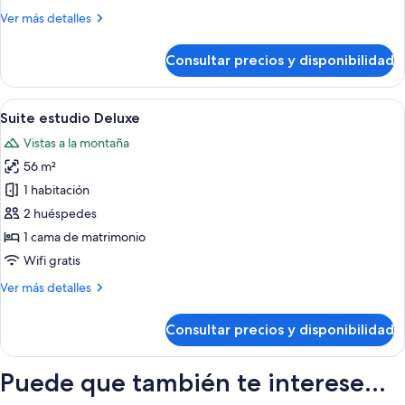
superior
Más
Ver más detalles
detalles
de
Consultar precios y disponibilidad
Habitación
doble
superior
Abrir
Una terraza en la azotea con sillones 
9
Suite estudio Deluxe
todas
Vistas a la montaña
las
56 m²
fotos
de
1 habitación
Suite
2 huéspedes
estudio
1 cama de matrimonio
Deluxe
Wifi gratis
Más
Ver más detalles
detalles
de
Consultar precios y disponibilidad
Suite
estudio
Deluxe
Puede que también te interese...