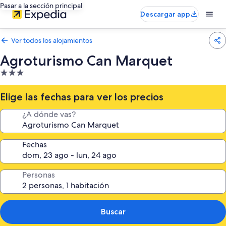
Pasar a la sección principal
Descargar app
Ver todos los alojamientos
Agroturismo Can Marquet
Alojamiento
de
3.0 estrellas
Elige las fechas para ver los precios
¿A dónde vas?
Fechas
Personas
Buscar