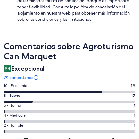
determinadas tarifas de habitación, porque es importante
tener flexibilidad. Consulta la política de cancelación del
alojamiento en nuestra web para obtener más información
sobre las condiciones y las limitaciones.
Comentarios
Comentarios sobre Agroturismo
Can Marquet
Excepcional
9,4
79 comentarios
59
10 - Excelente
59
comentarios
17
8 - Bueno
17
de
comentarios
un
1
6 - Normal
1
de
total
comentarios
un
1
4 - Mediocre
1
de
de
total
comentarios
79
un
1
2 - Horrible
1
de
de
con
total
comentarios
79
un
una
de
de