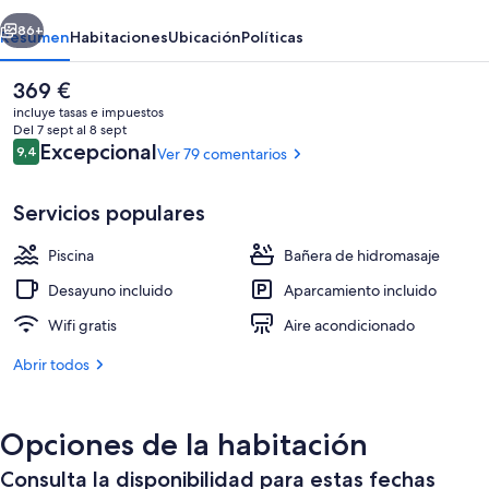
erior
Siguiente
86+
Resumen
Habitaciones
Ubicación
Políticas
El
369 €
precio
incluye tasas e impuestos
actual
Del 7 sept al 8 sept
es
Comentarios
Excepcional
9,4
Ver 79 comentarios
9,4 de 10
de
369 €
Servicios populares
Piscina
Bañera de hidromasaje
Habitación doble superior | Edredones 
Desayuno incluido
Aparcamiento incluido
Wifi gratis
Aire acondicionado
Abrir todos
Opciones de la habitación
Consulta la disponibilidad para estas fechas