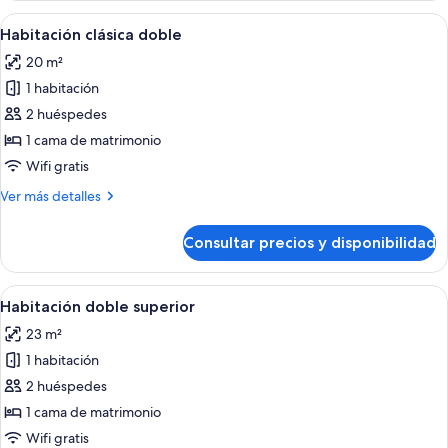
Abrir
Un dormitorio con una cama grande, pa
14
Habitación clásica doble
todas
20 m²
las
1 habitación
fotos
de
2 huéspedes
Habitación
1 cama de matrimonio
clásica
Wifi gratis
doble
Más
Ver más detalles
detalles
de
Consultar precios y disponibilidad
Habitación
clásica
doble
Abrir
Un dormitorio con una cama grande, t
22
Habitación doble superior
todas
23 m²
las
1 habitación
fotos
de
2 huéspedes
Habitación
1 cama de matrimonio
doble
Wifi gratis