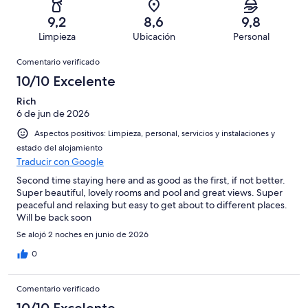
con
total
puntuación
79
un
una
de
9,2
8,6
9,8
de
con
total
puntuación
79
Limpieza
Ubicación
Personal
10
una
de
de
con
Comentarios
-
puntuación
79
8
Comentario verificado
una
Excelente
de
con
-
puntuación
10/10 Excelente
6
una
Bueno
de
-
puntuación
Rich
4
Normal
6 de jun de 2026
de
-
2
Aspectos positivos: Limpieza, personal, servicios y instalaciones y
Mediocre
-
estado del alojamiento
Horrible
Traducir con Google
Second time staying here and as good as the first, if not better.
Super beautiful, lovely rooms and pool and great views. Super
peaceful and relaxing but easy to get about to different places.
Will be back soon
Se alojó 2 noches en junio de 2026
0
Comentario verificado