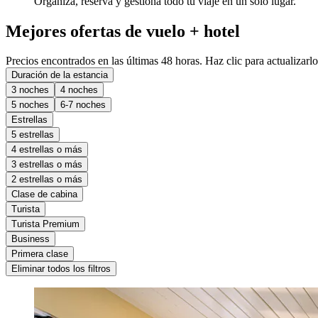
Organiza, reserva y gestiona todo tu viaje en un solo lugar.
Mejores ofertas de vuelo + hotel
Precios encontrados en las últimas 48 horas. Haz clic para actualizarlo
Duración de la estancia
3 noches
4 noches
5 noches
6-7 noches
Estrellas
5 estrellas
4 estrellas o más
3 estrellas o más
2 estrellas o más
Clase de cabina
Turista
Turista Premium
Business
Primera clase
Eliminar todos los filtros