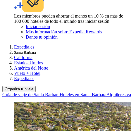
Los miembros pueden ahorrar al menos un 10 % en más de
100 000 hoteles de todo el mundo tras iniciar sesión.
Iniciar sesión
Más información sobre Expedia Rewards
Danos tu opinión
Expedia.es
Santa Barbara
California
Estados Unidos
América del Norte
Vuelo + Hotel
Expedia.es
Organiza tu viaje
Guía de viaje de Santa Barbara
Hoteles en Santa Barbara
Alquileres v