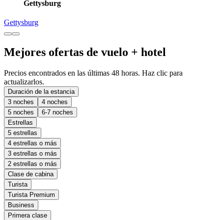
Gettysburg
Gettysburg
Mejores ofertas de vuelo + hotel
Precios encontrados en las últimas 48 horas. Haz clic para
actualizarlos.
Duración de la estancia
3 noches
4 noches
5 noches
6-7 noches
Estrellas
5 estrellas
4 estrellas o más
3 estrellas o más
2 estrellas o más
Clase de cabina
Turista
Turista Premium
Business
Primera clase