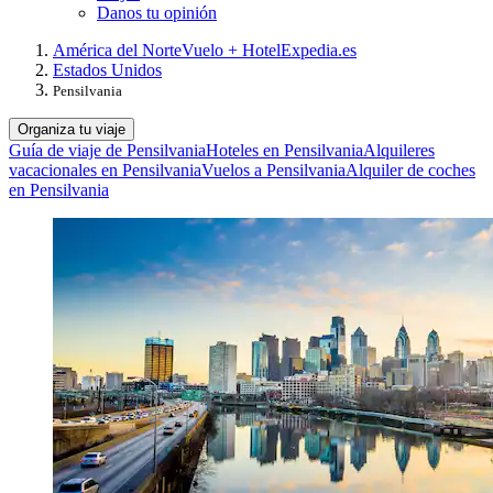
Danos tu opinión
América del Norte
Vuelo + Hotel
Expedia.es
Estados Unidos
Pensilvania
Organiza tu viaje
Guía de viaje de Pensilvania
Hoteles en Pensilvania
Alquileres
vacacionales en Pensilvania
Vuelos a Pensilvania
Alquiler de coches
en Pensilvania