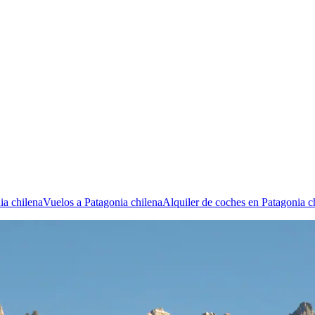
ia chilena
Vuelos a Patagonia chilena
Alquiler de coches en Patagonia c