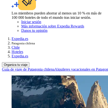
Los miembros pueden ahorrar al menos un 10 % en más de
100 000 hoteles de todo el mundo tras iniciar sesión.
Iniciar sesión
Más información sobre Expedia Rewards
Danos tu opinión
Expedia.es
Patagonia chilena
Chile
Hoteles
Expedia.es
Organiza tu viaje
Guía de viaje de Patagonia chilena
Alquileres vacacionales en Patagon