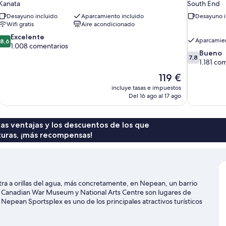
Kanata
South End
Desayuno incluido
Aparcamiento incluido
Desayuno i
Wifi gratis
Aire acondicionado
8.6
Excelente
Aparcamien
8,6
sobre
1.008 comentarios
7.8
Bueno
10,
7,8
sobre
1.181 co
Excelente,
10,
1.008 comentarios
El
119 €
Bueno,
precio
incluye tasas e impuestos
1.181 coment
actual
Del 16 ago al 17 ago
es
de
119 €
 las ventajas y los descuentos de los que
turas, ¡más recompensas!
a orillas del agua, más concretamente, en Nepean, un barrio
. Canadian War Museum y National Arts Centre son lugares de
o, Nepean Sportsplex es uno de los principales atractivos turísticos
 Puedes consultar el calendario de Estadio TD Place o Estadio
r aventuras en el agua con tu opción favorita (¿qué tal natación?).