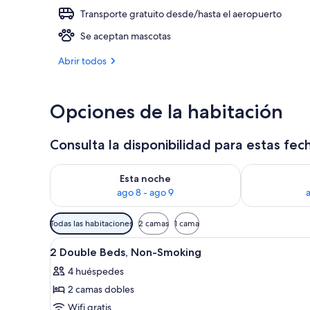
Transporte gratuito desde/hasta el aeropuerto
Exterior
Se aceptan mascotas
Abrir todos
Opciones de la habitación
Consulta la disponibilidad para estas fec
Consulta la disponibilidad para esta noche, ago 8 - 
Consulta la d
Esta noche
ago 8 - ago 9
Filtros
Todas las habitaciones
2 camas
1 cama
disponibles
Abrir
Ropa de cama hipoalergénica y
para
6
2 Double Beds, Non-Smoking
todas
las
4 huéspedes
las
habitaciones
2 camas dobles
fotos
de
Wifi gratis