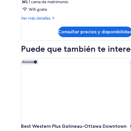
Pets)
1 cama de matrimonio
de
Wifi gratis
Room,
1
Más
Ver más detalles
detalles
Queen
de
Bed,
Consultar precios y disponibilida
Room,
Non
1
Smoking
Queen
Puede que también te interes
Bed,
(Water
Non
Front)
Smoking
Best Western Plus Gatineau-Ottawa Downtown
Anuncio
(No
(Water
Pets)
Front)
(No
Pets)
Best Western Plus Gatineau-Ottawa Downtown