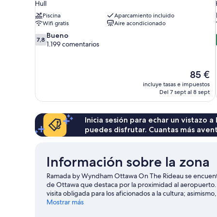
Hull
Piscina
Aparcamiento incluido
Wifi gratis
Aire acondicionado
7.8
Bueno
7,8
sobre
1.199 comentarios
10,
Bueno,
1.199 comentarios
El
85 €
precio
incluye tasas e impuestos
actual
Del 7 sept al 8 sept
es
de
85 €
Inicia sesión para echar un vistazo a
puedes disfrutar. Cuantas más aven
Información sobre la zona
Ramada by Wyndham Ottawa On The Rideau se encuentra 
de Ottawa que destaca por la proximidad al aeropuerto
visita obligada para los aficionados a la cultura; asimism
de la zona. ¿Te apetece disfrutar de un evento especial?
Mostrar más
Canadian Tire Centre. Te encantará explorar la zona y vivi