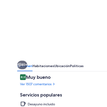
Ottawa
On
The
Rideau
81+
Resumen
Habitaciones
Ubicación
Políticas
Comentarios
Muy bueno
8,0
8,0 de 10
Ver 1507 comentarios
Servicios populares
Desayuno incluido