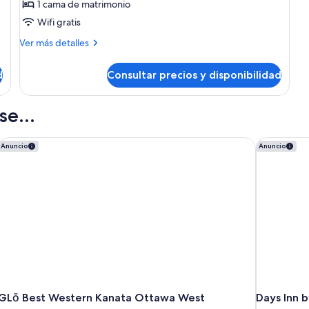
Front)
1 cama de matrimonio
de
Wa
Wifi gratis
Deluxe
Fr
Room,
Más
Ver más detalles
detalles
1
de
Queen
d
Consultar precios y disponibilidad
Deluxe
Bed,
Room,
Non
1
e...
Queen
Smoking
Bed,
(Water
Non
GLō Best Western Kanata Ottawa West
Days Inn 
Anuncio
Anuncio
Front)
Smoking
(No
(Water
Front)
Pets)
(No
Pets)
GLō Best Western Kanata Ottawa West
Days Inn 