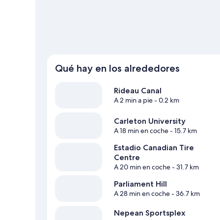
También puedes animarte a probar actividades como el 
Ver más moteles en Ottawa
Qué hay en los alrededores
Rideau Canal
A 2 min a pie
- 0.2 km
Carleton University
A 18 min en coche
- 15.7 km
Estadio Canadian Tire
Centre
A 20 min en coche
- 31.7 km
Parliament Hill
A 28 min en coche
- 36.7 km
Nepean Sportsplex