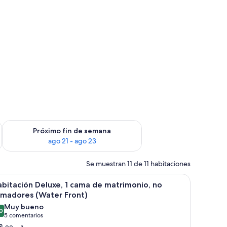
in de semana, ago 14 - ago 16
Consulta la disponibilidad para el próximo fin de semana, ago
Próximo fin de semana
ago 21 - ago 23
Se muestran 11 de 11 habitaciones
rande, un escritorio, una silla y un sofá.
brir
Habitación de hotel con una cama grande, un e
9
bitación Deluxe, 1 cama de matrimonio, no
odas
umadores (Water Front)
s
Muy bueno
0
otos
8,0 de 10
(5 comentarios)
5 comentarios
e