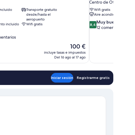
Centro de Ottawa
ncluido
Transporte gratuito
Wifi gratis
desde/hasta el
Aire acondicionado
aeropuerto
8.4
Muy bueno
to incluido
Wifi gratis
8,4
sobre
12 comentarios
10,
mentarios
Muy
bueno,
El
100 €
12 comentarios
precio
incluye tasas e impuestos
arios
actual
Del 16 ago al 17 ago
es
de
100 €
Iniciar sesión
Registrarme gratis