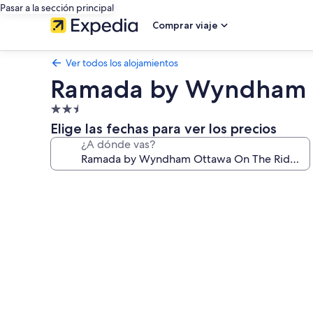
Pasar a la sección principal
Comprar viaje
Ver todos los alojamientos
Ramada by Wyndham O
Alojamiento
de
Elige las fechas para ver los precios
2.5 estrellas
¿A dónde vas?
Galería
de
imágenes
de
Ramada
by
Wyndham