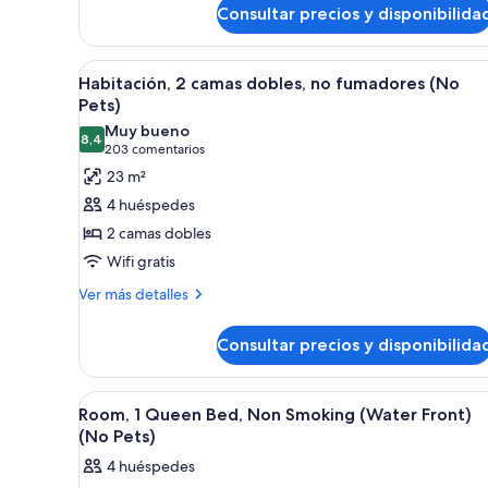
para
Consultar precios y disponibilida
cama
personas
de
matrimonio,
con
Abrir
Una habitación de hotel con dos
accesible
5
Habitación, 2 camas dobles, no fumadores (No
discapacidad
todas
para
Pets)
(Mobility,
personas
las
Muy bueno
con
Water
8,4
fotos
8,4 de 10
(203 comentarios)
203 comentarios
discapacidad
Front)
de
(Mobility,
23 m²
Habitación,
Water
4 huéspedes
Front)
2
2 camas dobles
camas
Wifi gratis
dobles,
Más
no
Ver más detalles
detalles
fumadores
de
(No
Consultar precios y disponibilida
Habitación,
Pets)
2
camas
Abrir
Habitación de hotel con cama, es
4
dobles,
Room, 1 Queen Bed, Non Smoking (Water Front)
todas
no
(No Pets)
fumadores
las
4 huéspedes
(No
fotos