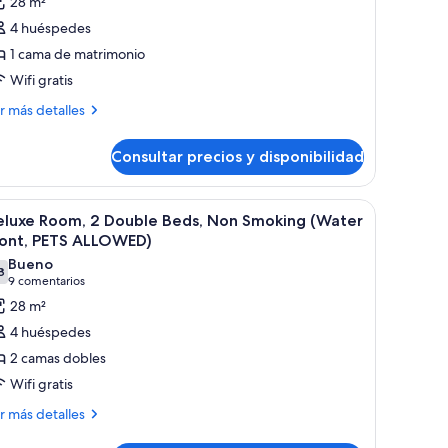
28 m²
abitación
4 huéspedes
eluxe,
1 cama de matrimonio
Wifi gratis
ama
ás
e
r más detalles
talles
atrimonio,
o
Consultar precios y disponibilidad
bitación
umadores
luxe,
Water
omedor redonda, cuatro sillas, un sofá, un televisor y una puerta que da a o
brir
Dos camas individuales con ropa de cama blan
7
ma
eluxe Room, 2 Double Beds, Non Smoking (Water
ront)
odas
ront, PETS ALLOWED)
trimonio,
s
Bueno
8
otos
7,8 de 10
(9 comentarios)
9 comentarios
madores
e
28 m²
ater
eluxe
ont)
4 huéspedes
oom,
2 camas dobles
Wifi gratis
ouble
ás
eds,
r más detalles
talles
on