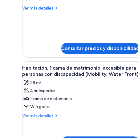
2
Más
Ver más detalles
Double
detalles
de
Beds,
2
Non-
Double
Smoking
Beds,
Non-
Smoking
Consultar precios y disponibilida
Abrir
Una habitación de hotel con un
7
Habitación, 1 cama de matrimonio, accesible para
todas
personas con discapacidad (Mobility, Water Front
las
28 m²
fotos
4 huéspedes
de
1 cama de matrimonio
Habitación,
1
Wifi gratis
cama
Más
Ver más detalles
de
detalles
de
matrimonio,
Habitación,
accesible
1