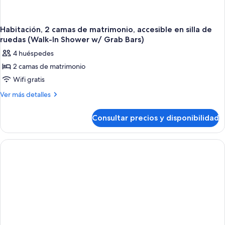
w/
Grab
Bars)
Habitación, 2 camas de matrimonio, accesible en silla de
ruedas (Walk-In Shower w/ Grab Bars)
4 huéspedes
2 camas de matrimonio
Wifi gratis
Más
Ver más detalles
detalles
de
Consultar precios y disponibilidad
Habitación,
2
camas
de
matrimonio,
accesible
en
silla
de
ruedas
(Walk-
In