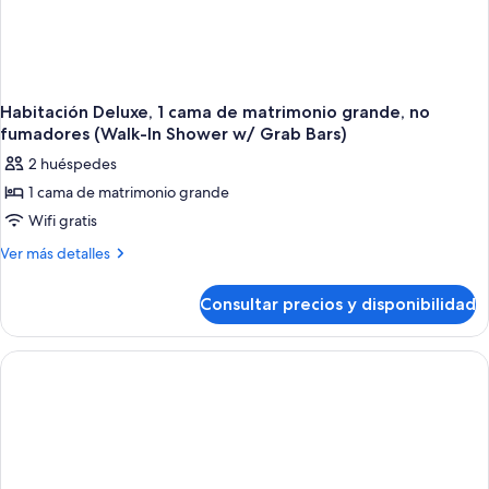
Shower
w/
Grab
Bars)
Habitación Deluxe, 1 cama de matrimonio grande, no
fumadores (Walk-In Shower w/ Grab Bars)
2 huéspedes
1 cama de matrimonio grande
Wifi gratis
Más
Ver más detalles
detalles
de
Consultar precios y disponibilidad
Habitación
Deluxe,
1
cama
de
matrimonio
grande,
no
fumadores
(Walk-