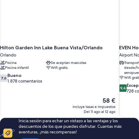
Hilton Garden Inn Lake Buena Vista/Orlando
EVEN Hot
Orlando
Airport N
Piscina
Se aceptan mascotas
Transpor
Piscina infantil
Wifi gratis
desde/ha
aeropue
7.6
Bueno
Wifi grat
7,6
sobre
1.878 comentarios
9.4
Excep
10,
9,4
sobre
728 c
Bueno,
10,
1.878 comentarios
El
58 €
Excepcion
precio
incluye tasas e impuestos
728 comen
actual
Del 11 ago al 12 ago
es
Inicia sesión para echar un vistazo a las ventajas y los
de
descuentos de los que puedes disfrutar. Cuantas más
58 €
aventuras, ¡más recompensas!