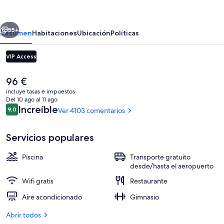
Orlando
Airport
erior
Siguiente
55+
Resumen
Habitaciones
Ubicación
Políticas
VIP Access
El
96 €
precio
incluye tasas e impuestos
actual
Del 10 ago al 11 ago
es
Comentarios
Increíble
9,0
Ver 4103 comentarios
9,0 de 10
de
96 €
Servicios populares
Sala de fitness
Piscina
Transporte gratuito
desde/hasta el aeropuerto
Wifi gratis
Restaurante
Aire acondicionado
Gimnasio
Abrir todos