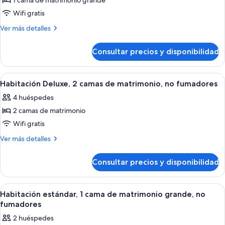
1 cama de matrimonio grande
de
w
bars)
Wifi gratis
Habitación,
grab
bars)
1
Más
Ver más detalles
detalles
cama
de
de
Consultar precios y disponibilidad
Habitación,
matrimonio
1
grande,
cama
Abrir
Habitación de hotel con una cama grande
11
de
no
Habitación Deluxe, 2 camas de matrimonio, no fumadores
todas
matrimonio
fumadores
4 huéspedes
grande,
las
(Mobility,tub
no
2 camas de matrimonio
fotos
w
fumadores
de
Wifi gratis
(Mobility,tub
grab
Habitación
w
Más
Ver más detalles
bars)
grab
Deluxe,
detalles
bars)
de
2
Consultar precios y disponibilidad
Habitación
camas
Deluxe,
de
2
Abrir
Una habitación de hotel moderna con u
6
matrimonio,
camas
Habitación estándar, 1 cama de matrimonio grande, no
todas
de
no
fumadores
matrimonio,
las
fumadores
2 huéspedes
no
fotos