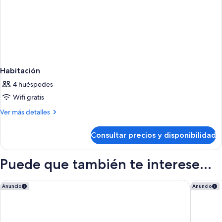
Habitación
4 huéspedes
Wifi gratis
Más
Ver más detalles
detalles
de
Consultar precios y disponibilidad
Habitación
Puede que también te interese...
Hilton Garden Inn Lake Buena Vista/Orlando
EVEN Hot
Anuncio
Anuncio