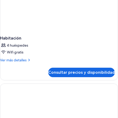
Habitación
4 huéspedes
Wifi gratis
Más
Ver más detalles
detalles
de
Consultar precios y disponibilidad
Habitación