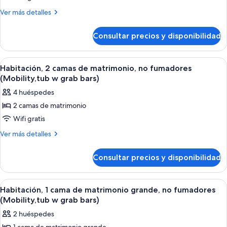
1
Más
Ver más detalles
detalles
cama
de
de
Consultar precios y disponibilidad
Habitación,
matrimonio
1
grande,
cama
Abrir
Habitación de hotel con una cama grande
2
de
no
Habitación, 2 camas de matrimonio, no fumadores
todas
matrimonio
(Mobility,tub w grab bars)
fumadores
grande,
las
(Mobility,roll-
4 huéspedes
no
fotos
in
fumadores
2 camas de matrimonio
de
(Mobility,roll-
shower)
Wifi gratis
Habitación,
in
shower)
2
Más
Ver más detalles
detalles
camas
de
de
Consultar precios y disponibilidad
Habitación,
matrimonio,
2
no
camas
Abrir
Una habitación de hotel moderna con u
2
de
fumadores
Habitación, 1 cama de matrimonio grande, no fumadores
todas
matrimonio,
(Mobility,tub w grab bars)
(Mobility,tub
no
las
w
2 huéspedes
fumadores
fotos
grab
(Mobility,tub