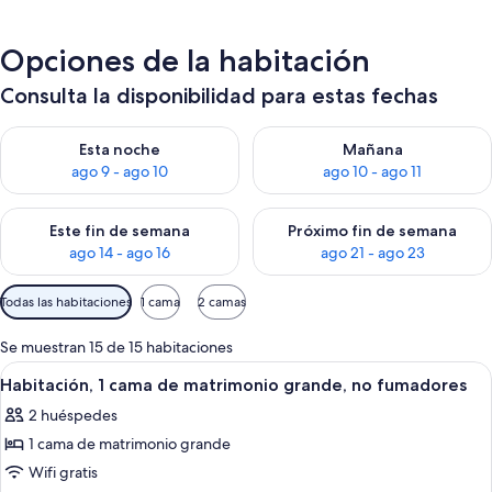
Opciones de la habitación
Consulta la disponibilidad para estas fechas
Consulta la disponibilidad para esta noche, ago 9 - ago 10
Consulta la disponibilidad par
Esta noche
Mañana
ago 9 - ago 10
ago 10 - ago 11
Consulta la disponibilidad para este fin de semana, ago 14 - a
Consulta la disponibilidad par
Este fin de semana
Próximo fin de semana
ago 14 - ago 16
ago 21 - ago 23
Filtros
Todas las habitaciones
1 cama
2 camas
disponibles
para
Se muestran 15 de 15 habitaciones
las
Abrir
Una habitación de hotel moderna con u
4
Habitación, 1 cama de matrimonio grande, no fumadores
habitaciones
todas
2 huéspedes
las
1 cama de matrimonio grande
fotos
de
Wifi gratis