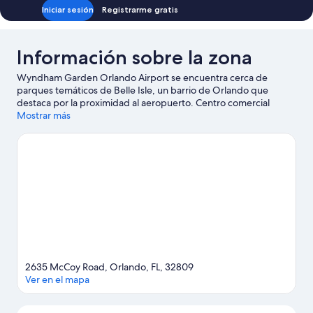
Iniciar sesión
Registrarme gratis
Información sobre la zona
Wyndham Garden Orlando Airport se encuentra cerca de
parques temáticos de Belle Isle, un barrio de Orlando que
destaca por la proximidad al aeropuerto. Centro comercial
Florida Mall y Centro comercial outlet Orlando International
Mostrar más
Premium Outlets son lugares imprescindibles para los amantes
de las tiendas; añádelos a tu itinerario junto a otros atractivos
turísticos como The Orlando Eye y Parque acuático Aquatica.
¿Te apetece disfrutar de un evento especial? Puedes buscar el
calendario de Kia Center. Intenta sacar tiempo para pasar por
Centro de convenciones del condado de Orange, que también
merece la pena.
Ver guía de viaje de Orlando
2635 McCoy Road, Orlando, FL, 32809
Ver en el mapa