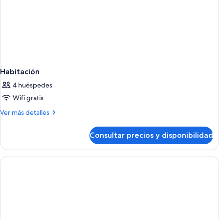
In
Shower
w/
Grab
Bars)
Habitación
4 huéspedes
Wifi gratis
Más
Ver más detalles
detalles
de
Consultar precios y disponibilidad
Habitación