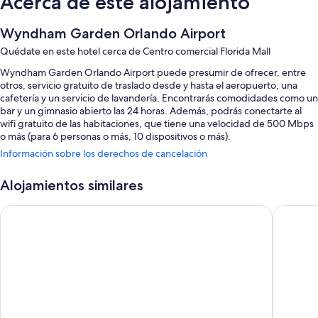
Acerca de este alojamiento
Wyndham Garden Orlando Airport
Quédate en este hotel cerca de Centro comercial Florida Mall
Wyndham Garden Orlando Airport puede presumir de ofrecer, entre
otros, servicio gratuito de traslado desde y hasta el aeropuerto, una
cafetería y un servicio de lavandería. Encontrarás comodidades como un
bar y un gimnasio abierto las 24 horas. Además, podrás conectarte al
wifi gratuito de las habitaciones, que tiene una velocidad de 500 Mbps
o más (para 6 personas o más, 10 dispositivos o más).
Información sobre los derechos de cancelación
Estos son otros servicios:
Una piscina al aire libre con tumbonas
Alojamientos similares
Desayuno completo (de pago), aparcamiento (de pago) y servicios
La Quinta Inn & Suites by Wyndham Orlando Airport
Wingate 
de conserjería
Salas de reuniones, consigna de equipaje y muebles de exterior
Café o té en las zonas comunes, una máquina expendedora y un
ascensor
Los huéspedes destacan la relación calidad-precio, su piscina y la
amabilidad del personal