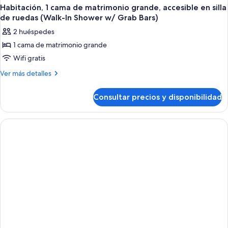
Habitación, 1 cama de matrimonio grande, accesible en silla
de ruedas (Walk-In Shower w/ Grab Bars)
2 huéspedes
1 cama de matrimonio grande
Wifi gratis
Más
Ver más detalles
detalles
de
Consultar precios y disponibilidad
Habitación,
1
cama
de
matrimonio
grande,
accesible
en
silla
de
ruedas
(Walk-
In
Shower