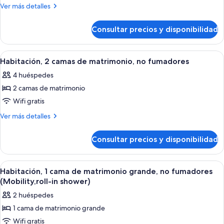
Habitación,
Más
Ver más detalles
1
detalles
de
cama
Consultar precios y disponibilidad
Habitación,
de
1
matrimonio
cama
Abrir
Habitación de hotel con una cama grande
4
grande,
de
Habitación, 2 camas de matrimonio, no fumadores
todas
matrimonio
no
4 huéspedes
grande,
las
fumadores
no
2 camas de matrimonio
fotos
fumadores
de
Wifi gratis
Habitación,
Más
Ver más detalles
2
detalles
de
camas
Consultar precios y disponibilidad
Habitación,
de
2
matrimonio,
camas
Abrir
Una habitación de hotel moderna con u
2
no
de
Habitación, 1 cama de matrimonio grande, no fumadores
todas
matrimonio,
fumadores
(Mobility,roll-in shower)
no
las
2 huéspedes
fumadores
fotos
1 cama de matrimonio grande
de
Wifi gratis
Habitación,