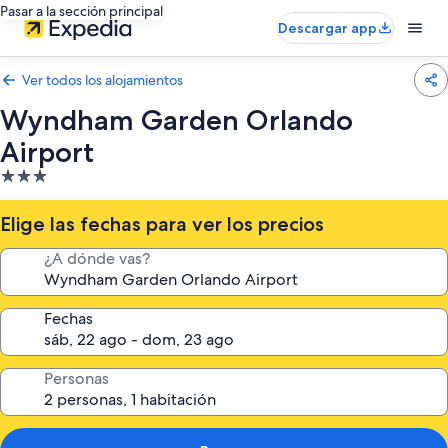
Pasar a la sección principal
Descargar app
Ver todos los alojamientos
Wyndham Garden Orlando
Airport
Alojamiento
de
3.0 estrellas
Elige las fechas para ver los precios
¿A dónde vas?
Fechas
Personas