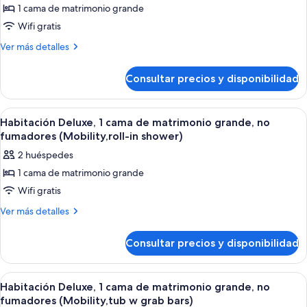
fumadores
1 cama de matrimonio grande
de
Wifi gratis
Habitación
estándar,
Más
Ver más detalles
detalles
1
de
cama
Consultar precios y disponibilidad
Habitación
de
estándar,
matrimonio
1
Abrir
Una habitación de hotel moderna con u
2
cama
grande,
Habitación Deluxe, 1 cama de matrimonio grande, no
todas
de
fumadores (Mobility,roll-in shower)
no
matrimonio
las
fumadores
2 huéspedes
grande,
fotos
no
1 cama de matrimonio grande
de
fumadores
Wifi gratis
Habitación
Deluxe,
Más
Ver más detalles
detalles
1
de
cama
Consultar precios y disponibilidad
Habitación
de
Deluxe,
matrimonio
1
Abrir
Una habitación de hotel moderna con u
2
cama
grande,
Habitación Deluxe, 1 cama de matrimonio grande, no
todas
de
fumadores (Mobility,tub w grab bars)
no