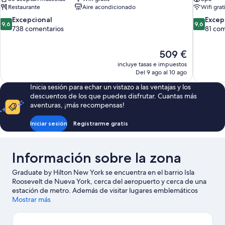
Restaurante
Aire acondicionado
Wifi grat
9.6
9.6
Excepcional
Excep
9,6
9,6
sobre
sobre
738 comentarios
81 com
10,
10,
Excepcional,
Excepcion
El
509 €
738 comentarios
81 coment
precio
incluye tasas e impuestos
actual
Del 9 ago al 10 ago
es
Inicia sesión para echar un vistazo a las ventajas y los
de
descuentos de los que puedes disfrutar. Cuantas más
509 €
aventuras, ¡más recompensas!
Iniciar sesión
Registrarme gratis
Información sobre la zona
Graduate by Hilton New York se encuentra en el barrio Isla
Roosevelt de Nueva York, cerca del aeropuerto y cerca de una
estación de metro. Además de visitar lugares emblemáticos
como Estación de tren Grand Central Terminal y Times Square,
Mostrar más
podrás apreciar la belleza natural de Parque Franklin D.
Roosevelt Four Freedoms o Central Park. También merece la