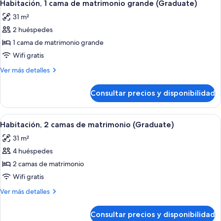
7
adaptada
de
Habitación, 1 cama de matrimonio grande (Graduate)
todas
matrimonio
(Mobility)
31 m²
grande,
las
ducha
2 huéspedes
fotos
adaptada
de
1 cama de matrimonio grande
(Mobility)
Habitación,
Wifi gratis
1
Más
Ver más detalles
cama
detalles
de
de
Consultar precios y disponibilidad
Habitación,
matrimonio
1
grande
cama
Abrir
Ropa de cama de alta calidad y edred
(Graduate)
7
de
Habitación, 2 camas de matrimonio (Graduate)
todas
matrimonio
31 m²
grande
las
(Graduate)
4 huéspedes
fotos
de
2 camas de matrimonio
Habitación,
Wifi gratis
2
Más
Ver más detalles
camas
detalles
de
de
Consultar precios y disponibilidad
Habitación,