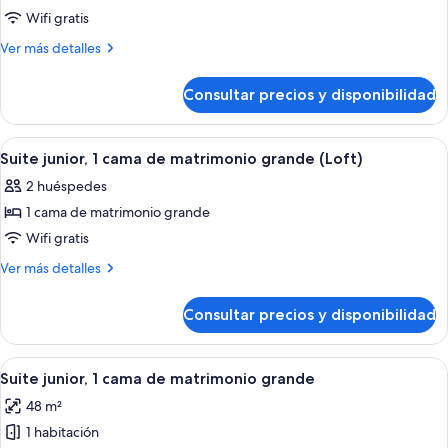
junior,
Wifi gratis
1
Más
Ver más detalles
cama
detalles
de
de
Consultar precios y disponibilidad
Suite
matrimonio
junior,
grande
1
Abrir
Una televisión de pantalla plana
7
(Mobility,
cama
Suite junior, 1 cama de matrimonio grande (Loft)
todas
de
Roll-
2 huéspedes
matrimonio
las
In
grande
1 cama de matrimonio grande
fotos
Shower)
(Mobility,
de
Wifi gratis
Roll-
Suite
In
Más
Ver más detalles
Shower)
junior,
detalles
de
1
Consultar precios y disponibilidad
Suite
cama
junior,
de
1
Abrir
Ropa de cama de alta calidad y edred
8
matrimonio
cama
Suite junior, 1 cama de matrimonio grande
todas
de
grande
48 m²
matrimonio
las
(Loft)
grande
1 habitación
fotos
(Loft)