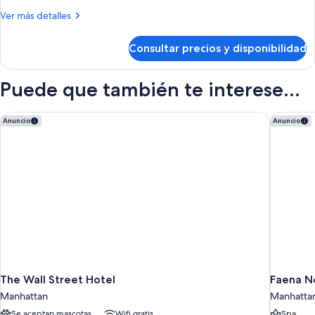
King
Más
Ver más detalles
detalles
de
Consultar precios y disponibilidad
Graduate
King
Puede que también te interese...
The Wall Street Hotel
Faena N
Anuncio
Anuncio
The Wall Street Hotel
Faena N
Manhattan
Manhatta
Se aceptan mascotas
Wifi gratis
Spa