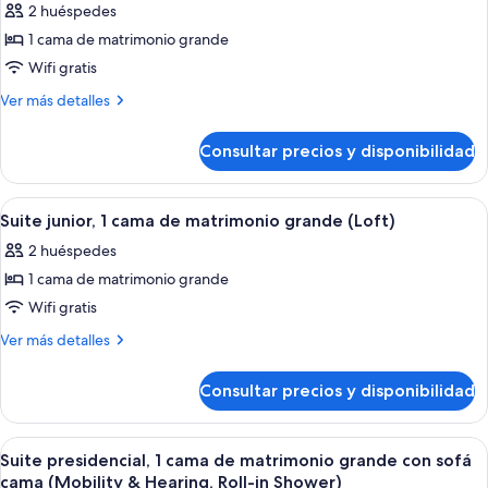
de
2 huéspedes
Suite
1 cama de matrimonio grande
junior,
Wifi gratis
1
Más
Ver más detalles
cama
detalles
de
de
Consultar precios y disponibilidad
Suite
matrimonio
junior,
grande
1
Abrir
Una televisión de pantalla plana
7
cama
Suite junior, 1 cama de matrimonio grande (Loft)
todas
de
2 huéspedes
matrimonio
las
grande
1 cama de matrimonio grande
fotos
de
Wifi gratis
Suite
Más
Ver más detalles
junior,
detalles
de
1
Consultar precios y disponibilidad
Suite
cama
junior,
de
1
Abrir
Suite presidencial, 1 cama de matrimon
10
matrimonio
cama
Suite presidencial, 1 cama de matrimonio grande con sofá
todas
de
grande
cama (Mobility & Hearing, Roll-in Shower)