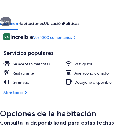
Hilton
New
erior
Siguiente
York
99+
Resumen
Habitaciones
Ubicación
Políticas
Comentarios
Increíble
9,0
Ver 1000 comentarios
9,0 de 10
Servicios populares
Se aceptan mascotas
Wifi gratis
Restaurante
Aire acondicionado
Gimnasio
Desayuno disponible
Terraza en la azotea
Abrir todos
Opciones de la habitación
Consulta la disponibilidad para estas fechas