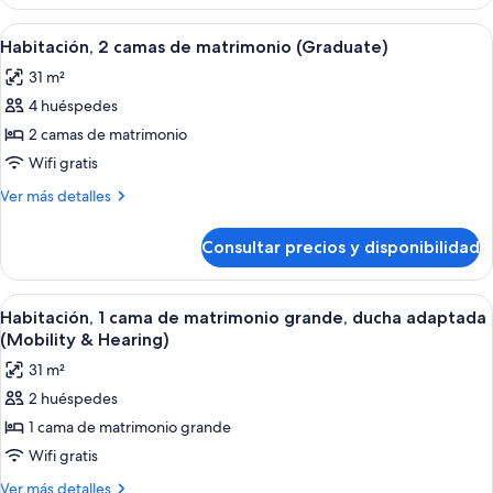
2
camas
Abrir
Ropa de cama de alta calidad y edred
6
de
Habitación, 2 camas de matrimonio (Graduate)
todas
matrimonio
31 m²
las
4 huéspedes
fotos
de
2 camas de matrimonio
Habitación,
Wifi gratis
2
Más
Ver más detalles
camas
detalles
de
de
Consultar precios y disponibilidad
Habitación,
matrimonio
2
(Graduate)
camas
Abrir
Ropa de cama de alta calidad y edred
7
de
Habitación, 1 cama de matrimonio grande, ducha adaptada
todas
matrimonio
(Mobility & Hearing)
(Graduate)
las
31 m²
fotos
2 huéspedes
de
1 cama de matrimonio grande
Habitación,
1
Wifi gratis
cama
Más
Ver más detalles