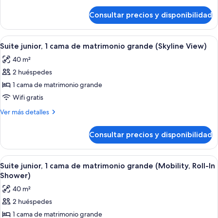
detalles
cama
de
Consultar precios y disponibilidad
Suite
de
junior,
matrimonio
1
Abrir
Suite junior, 1 cama de matrimonio gr
grande
7
cama
Suite junior, 1 cama de matrimonio grande (Skyline View)
todas
de
40 m²
matrimonio
las
grande
2 huéspedes
fotos
de
1 cama de matrimonio grande
Suite
Wifi gratis
junior,
Más
Ver más detalles
1
detalles
cama
de
Consultar precios y disponibilidad
Suite
de
junior,
matrimonio
1
Abrir
Ropa de cama de alta calidad y edred
grande
7
cama
Suite junior, 1 cama de matrimonio grande (Mobility, Roll-In
todas
de
(Skyline
Shower)
matrimonio
las
View)
40 m²
grande
fotos
(Skyline
2 huéspedes
de
View)
1 cama de matrimonio grande
Suite