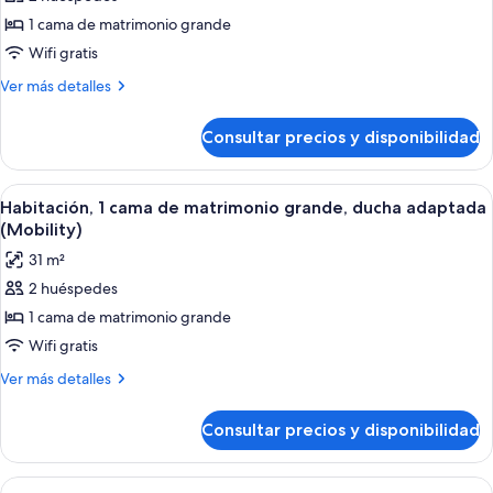
fotos
de
1 cama de matrimonio grande
Habitación,
Wifi gratis
1
Más
Ver más detalles
cama
detalles
de
de
Consultar precios y disponibilidad
Habitación,
matrimonio
1
grande
cama
Abrir
Ropa de cama de alta calidad y edred
(Graduate)
7
de
Habitación, 1 cama de matrimonio grande, ducha adaptada
todas
matrimonio
(Mobility)
grande
las
31 m²
(Graduate)
fotos
2 huéspedes
de
1 cama de matrimonio grande
Habitación,
1
Wifi gratis
cama
Más
Ver más detalles
de
detalles
de
matrimonio
Consultar precios y disponibilidad
Habitación,
grande,
1
ducha
cama
Abrir
Ropa de cama de alta calidad y edred