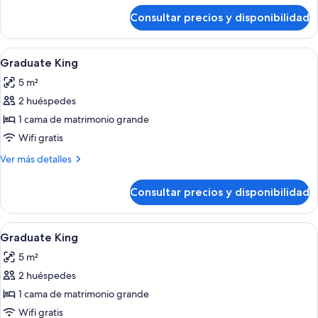
de
Consultar precios y disponibilidad
Habitación
Abrir
Habitación de hotel con una cama grand
6
Graduate King
todas
5 m²
las
2 huéspedes
fotos
de
1 cama de matrimonio grande
Graduate
Wifi gratis
King
Más
Ver más detalles
detalles
de
Consultar precios y disponibilidad
Graduate
King
Abrir
Habitación de hotel con una cama grand
6
Graduate King
todas
5 m²
las
2 huéspedes
fotos
de
1 cama de matrimonio grande
Graduate
Wifi gratis