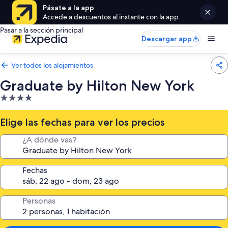
Pásate a la app
Accede a descuentos al instante con la app
Pasar a la sección principal
Descargar app
Ver todos los alojamientos
Graduate by Hilton New York
Alojamiento
de
4.0 estrellas
Elige las fechas para ver los precios
¿A dónde vas?
Fechas
Personas