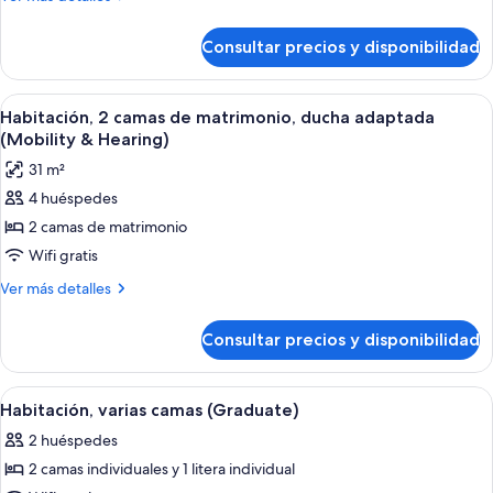
de
detalles
de
matrimonio
Consultar precios y disponibilidad
Habitación,
grande,
1
ducha
cama
Abrir
Ropa de cama de alta calidad y edred
7
adaptada
de
Habitación, 2 camas de matrimonio, ducha adaptada
todas
matrimonio
(Mobility
(Mobility & Hearing)
grande,
las
&
31 m²
ducha
fotos
Hearing)
adaptada
4 huéspedes
de
(Mobility
2 camas de matrimonio
Habitación,
&
Hearing)
2
Wifi gratis
camas
Más
Ver más detalles
de
detalles
de
matrimonio,
Consultar precios y disponibilidad
Habitación,
ducha
2
adaptada
camas
Abrir
Ropa de cama de alta calidad y edred
12
(Mobility
de
Habitación, varias camas (Graduate)
todas
matrimonio,
&
2 huéspedes
ducha
las
Hearing)
adaptada
2 camas individuales y 1 litera individual
fotos
(Mobility