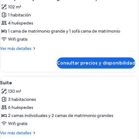
matrimonio
las
(Loft)
102 m²
grande
fotos
(Loft)
1 habitación
de
4 huéspedes
Suite
presidencial,
1 cama de matrimonio grande y 1 sofá cama de matrimonio
1
Wifi gratis
cama
Más
Ver más detalles
de
detalles
matrimonio
de
Consultar precios y disponibilidad
Suite
grande
presidencial,
con
1
Abrir
Ropa de cama de alta calidad y edred
sofá
13
cama
Suite
todas
de
cama
130 m²
matrimonio
las
(Mobility
grande
3 habitaciones
fotos
&
con
de
6 huéspedes
Hearing,
sofá
Suite
cama
2 camas individuales y 2 camas de matrimonio grandes
Roll-
(Mobility
in
Wifi gratis
&
Shower)
Hearing,
Más
Ver más detalles
Roll-
detalles