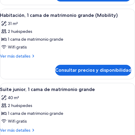
matrimonio
2
(Graduate)
camas
Abrir
Ropa de cama de alta calidad y edred
7
de
Habitación, 1 cama de matrimonio grande (Mobility)
todas
matrimonio
31 m²
(Graduate)
las
2 huéspedes
fotos
de
1 cama de matrimonio grande
Habitación,
Wifi gratis
1
Más
Ver más detalles
cama
detalles
de
de
Consultar precios y disponibilidad
Habitación,
matrimonio
1
grande
cama
Abrir
Ropa de cama de alta calidad y edred
(Mobility)
9
de
Suite junior, 1 cama de matrimonio grande
todas
matrimonio
40 m²
grande
las
(Mobility)
2 huéspedes
fotos
de
1 cama de matrimonio grande
Suite
Wifi gratis
junior,
Más
Ver más detalles
1