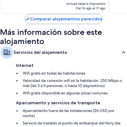
precio
2.096 c
1.433 comentarios
incluye tasas e impuestos
Colchones Tempur-Pedic y edredones de plumas
actual
Del 16 ago al 17 ago
Baños con duchas y artículos de higiene personal gratuitos
es
de
Comparar alojamientos parecidos
Servicio de limpieza diario y teléfonos
171 €
Más información sobre este
alojamiento
Servicios del alojamiento
Internet
Wifi gratis en todas las habitaciones
Velocidad de conexión wifi en la habitación: 250 Mbps o
más (de 3 a 5 personas, o hasta 10 dispositivos)
Wifi gratis disponible en algunas zonas comunes
Aparcamiento y servicios de transporte
Aparcamiento fuera de las instalaciones (26 USD por
noche)
Servicio de traslado al punto de embarque del ferry (de