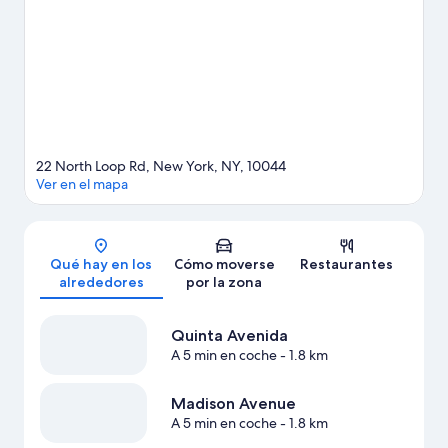
pena acercarse a Museo de Arte Moderno. A los huéspedes les
gusta este hotel por su excelente comunicación con el
transporte público: la Estación del tranvía de Roosevelt Island
está a 3 minutos a pie y la Estación de metro Roosevelt Island
queda a 5 minutos.
Ver guía de viaje de Nueva York
22 North Loop Rd, New York, NY, 10044
Ver en el mapa
Mapa
Qué hay en los
Cómo moverse
Restaurantes
alrededores
por la zona
Quinta Avenida
A 5 min en coche
- 1.8 km
Madison Avenue
A 5 min en coche
- 1.8 km