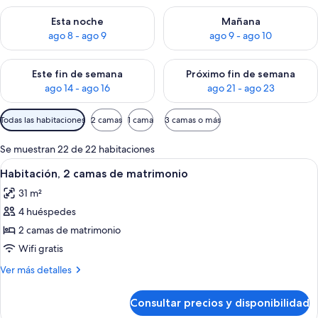
Consulta la disponibilidad para esta noche, ago 8 - ago 9
Consulta la disponibilidad pa
Esta noche
Mañana
ago 8 - ago 9
ago 9 - ago 10
Consulta la disponibilidad para este fin de semana, ago 14 - a
Consulta la disponibilidad par
Este fin de semana
Próximo fin de semana
ago 14 - ago 16
ago 21 - ago 23
Filtros
Todas las habitaciones
2 camas
1 cama
3 camas o más
disponibles
para
Se muestran 22 de 22 habitaciones
las
Abrir
Ropa de cama de alta calidad y edred
6
Habitación, 2 camas de matrimonio
habitaciones
todas
31 m²
las
4 huéspedes
fotos
de
2 camas de matrimonio
Habitación,
Wifi gratis
2
Más
Ver más detalles
camas
detalles
de
de
Consultar precios y disponibilidad
Habitación,
matrimonio