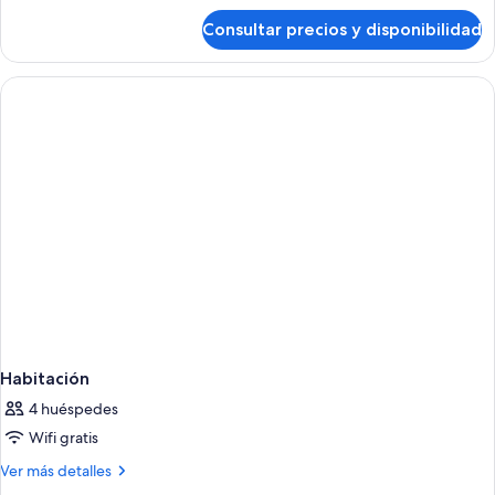
in
de
Consultar precios y disponibilidad
Shower)
Suite
Habitación
4 huéspedes
Wifi gratis
Más
Ver más detalles
detalles