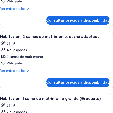
de
Wifi gratis
&
Habitación,
Hearing)
Más
Ver más detalles
varias
detalles
de
camas
Consultar precios y disponibilidad
Habitación,
(Graduate)
varias
camas
Abrir
Ropa de cama de alta calidad y edred
8
(Graduate)
Habitación, 2 camas de matrimonio, ducha adaptada
todas
31 m²
las
4 huéspedes
fotos
de
2 camas de matrimonio
Habitación,
Wifi gratis
2
Más
Ver más detalles
camas
detalles
de
de
Consultar precios y disponibilidad
Habitación,
matrimonio,
2
ducha
camas
Abrir
Ropa de cama de alta calidad y edred
adaptada
7
de
Habitación, 1 cama de matrimonio grande (Graduate)
todas
matrimonio,
31 m²
ducha
las
adaptada
2 huéspedes