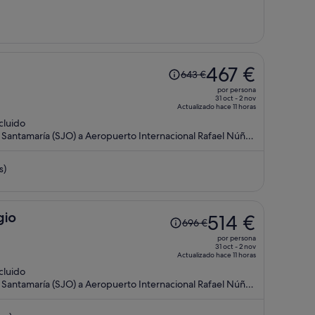
427 €
por
persona
El
467 €
643 €
precio
por persona
era
31 oct - 2 nov
Actualizado hace 11 horas
de
ncluido
643 €,
 Santamaría (SJO) a Aeropuerto Internacional Rafael Núñez
ahora
es
s)
de
467 €
por
persona
El
gio
514 €
696 €
precio
por persona
era
31 oct - 2 nov
Actualizado hace 11 horas
de
ncluido
696 €,
 Santamaría (SJO) a Aeropuerto Internacional Rafael Núñez
ahora
es