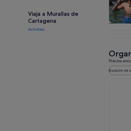
Viaja a Murallas de
Cartagena
Visitas gu
Activities
excursio
un d
Organ
Precios enco
Duración de l