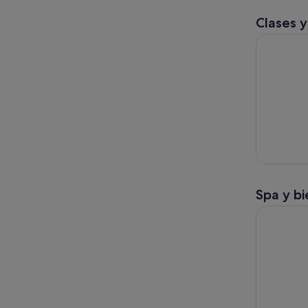
Clases y
Fiesta sin 
Spa y bi
Día Comple