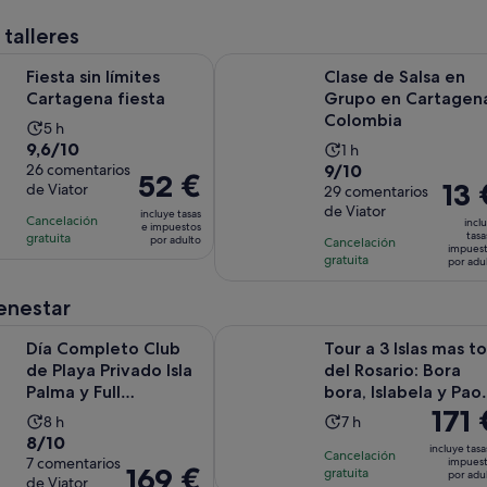
por
por
8 horas
y
adulto
adult
 talleres
30 minutos
Se abre en una pestaña nueva
límites Cartagena fiesta
Clase de Salsa en Grupo en Carta
Fiesta sin límites
Clase de Salsa en
Cartagena fiesta
Grupo en Cartagen
Colombia
La
5 h
9.6
9,6/10
La
duración
1 h
9.0
sobre
26 comentarios
9/10
duración
de
El
52 €
El
13 
de Viator
sobre
29 comentarios
10
de
la
precio
preci
de Viator
10
con
incluye tasas
la
actividad
Cancelación
es
incl
e impuestos
es
con
26
tasa
gratuita
actividad
es
por adulto
Cancelación
de
impues
de
29
comentarios
gratuita
es
de
por adu
52 €
13 €
comentarios
de
5 horas
por
por
enestar
1 hora
adulto
adult
Se abr
to Club de Playa Privado Isla Palma y Full Alimentacion
Tour a 3 Islas mas top del Rosario:
Día Completo Club
Tour a 3 Islas mas t
de Playa Privado Isla
del Rosario: Bora
Palma y Full
bora, Islabela y Pao
El
171 
Alimentacion
Pao
La
La
8 h
7 h
precio
8.0
8/10
duración
duración
incluye tasa
Cancelación
es
sobre
7 comentarios
impues
de
de
El
169 €
gratuita
por adu
de
de Viator