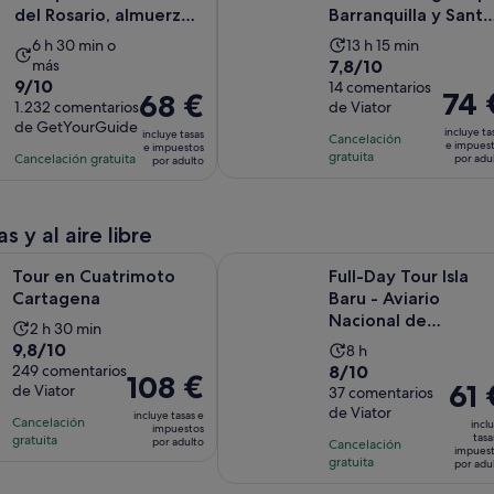
del Rosario, almuerzo
Barranquilla y Santa
y clube...
Marta
La
La
6 h 30 min o
13 h 15 min
7.8
más
7,8/10
duración
duración
9.0
9/10
sobre
14 comentarios
de
de
El
74 
El
68 €
sobre
1.232 comentarios
de Viator
10
la
la
precio
precio
de GetYourGuide
10
con
incluye ta
actividad
incluye tasas
actividad
Cancelación
es
es
e impues
e impuestos
con
14
gratuita
Cancelación gratuita
es
es
por adu
por adulto
de
de
1232
comentarios
de
de
74 €
68 €
comentarios
6 horas
13 horas
por
por
y
y
s y al aire libre
adulto
adulto
30 minutos
15 minutos
Se abre en una pestaña nueva
uatrimoto Cartagena
Full-Day Tour Isla Baru - Aviario N
Tour en Cuatrimoto
Full-Day Tour Isla
Cartagena
Baru - Aviario
Nacional de
La
2 h 30 min
Colombia y Playa
9.8
9,8/10
La
duración
8 h
Blanca
8.0
sobre
249 comentarios
8/10
duración
de
El
108 €
El
61 
de Viator
sobre
37 comentarios
10
de
la
precio
preci
de Viator
10
con
incluye tasas e
la
actividad
Cancelación
es
incl
impuestos
es
con
249
tasa
gratuita
actividad
es
por adulto
Cancelación
de
impues
de
37
comentarios
gratuita
es
de
por adu
108 €
61 €
comentarios
de
2 horas