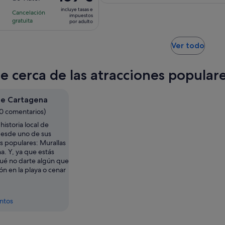
10
la
la
precio
171 €
con
incluye tasas e
actividad
actividad
Cancelación
es
impuestos
por
7
gratuita
es
es
por adulto
de
adulto
comentarios
de
de
169 €
8 horas
7 horas
Se
por
Ver todo
abre
adulto
en
te cerca de las atracciones popula
una
pest
nuev
de Cartagena
30 comentarios)
historia local de
esde uno de sus
s populares: Murallas
a. Y, ya que estás
qué no darte algún que
n en la playa o cenar
entos