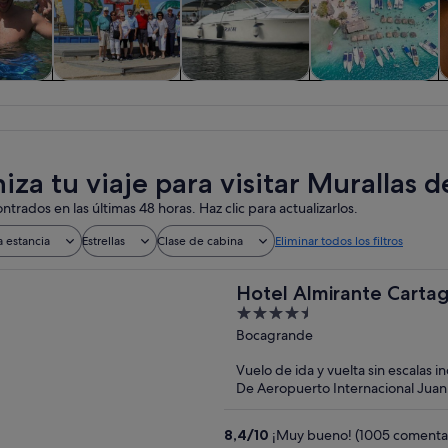
iadas y
Historia y cultura
Visitas acuáticas y
Actividades
nes de
cruceros
acuáticas
ía
iza tu viaje para visitar Murallas 
ntrados en las últimas 48 horas. Haz clic para actualizarlos.
a estancia
Estrellas
Clase de cabina
Eliminar todos los filtros
Hotel Almirante Carta
4.5
out
Bocagrande
of
Vuelo de ida y vuelta sin escalas i
5
De Aeropuerto Internacional Juan
(CTG)
8,4
/
10
¡Muy bueno! (1005 comentar