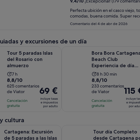
9,4
/
10
¡Excepcional! (179 comentari
Perfecta ubición en el casco viejo, 
comodas, buena comi
Comentario del 4 de abr de 2026
guiadas y excursiones de un día
Se abre en una pestaña nu
adas Islas del Rosario con almuerzo
Bora Bora Cartagena Beach Club E
Tour 5 paradas Islas
Bora Bora Cartagen
del Rosario con
Beach Club
almuerzo
Experiencia de día
completo
La
La
7 h
8 h 30 min
8.8
8.8
8,8/10
8,8/10
duración
duración
sobre
625 comentarios
sobre
233 comentarios
de
de
El
69 €
El
115 
de Viator
de Viator
10
10
la
la
precio
precio
con
con
incluye tasas
incluye ta
actividad
actividad
Cancelación
Cancelación
es
es
e impuestos
e impues
625
233
gratuita
gratuita
es
es
por adulto
por adu
de
de
comentarios
comentarios
de
de
69 €
115 €
 y cultura
7 horas
8 horas
por
por
y
 Excursión de 5 paradas a las Islas del Rosario, almuerzo y club
adulto
Tour día Completo desde Cartagena
adulto
Cartagena: Excursión
Tour día Completo
30 minutos
de 5 paradas a las Islas
desde Cartagena p