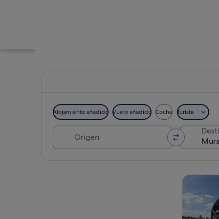
Alojamiento añadido
Vuelo añadido
Coche
Turista
Origen
Dest
Una iglesia amaril
Ver mapa
Visitas gu