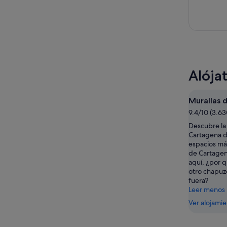
Alója
Murallas 
9.4/10 (3.6
Descubre la 
Cartagena d
espacios má
de Cartagen
aquí, ¿por 
otro chapuzó
fuera?
Leer menos
Ver alojami