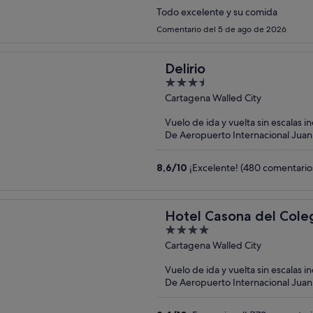
Todo excelente y su comida
Comentario del 5 de ago de 2026
Delirio
3.5
out
Cartagena Walled City
of
Vuelo de ida y vuelta sin escalas i
5
De Aeropuerto Internacional Juan
(CTG)
8,6
/
10
¡Excelente! (480 comentario
Hotel Casona del Cole
4
out
Cartagena Walled City
of
Vuelo de ida y vuelta sin escalas i
5
De Aeropuerto Internacional Juan
(CTG)