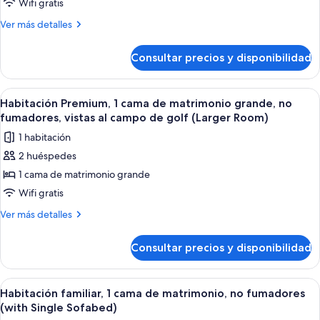
Room)
junior,
Wifi gratis
1
Más
Ver más detalles
cama
detalles
de
de
Consultar precios y disponibilidad
Suite
matrimonio
junior,
grande,
1
Abrir
Habitación Premium, 1 cama de matrimo
5
no
cama
Habitación Premium, 1 cama de matrimonio grande, no
todas
de
fumadores
fumadores, vistas al campo de golf (Larger Room)
matrimonio
las
(Larger
1 habitación
grande,
fotos
Room;with
no
2 huéspedes
de
fumadores
Sofabed)
1 cama de matrimonio grande
Habitación
(Larger
Room;with
Premium,
Wifi gratis
Sofabed)
1
Más
Ver más detalles
cama
detalles
de
de
Consultar precios y disponibilidad
Habitación
matrimonio
Premium,
grande,
1
Abrir
Habitación familiar, 1 cama de matrimo
6
no
cama
Habitación familiar, 1 cama de matrimonio, no fumadores
todas
de
fumadores,
(with Single Sofabed)
matrimonio
las