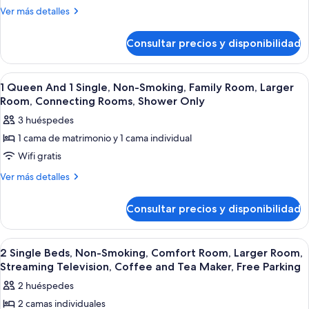
Queen
Más
Ver más detalles
detalles
Bed,
de
Non-
Consultar precios y disponibilidad
1
Smoking,
Queen
Comfort
Bed,
Abrir
Ropa de cama de alta calidad y caja fu
22
Non-
Room,
1 Queen And 1 Single, Non-Smoking, Family Room, Larger
todas
Smoking,
Room, Connecting Rooms, Shower Only
Larger
Comfort
las
Room,
3 huéspedes
Room,
fotos
Streaming
Larger
1 cama de matrimonio y 1 cama individual
de
Room,
Television,
Wifi gratis
1
Streaming
Coffee
Television,
Queen
Más
Ver más detalles
and
Coffee
detalles
And
and
Tea
de
1
Consultar precios y disponibilidad
Tea
1
Maker,
Single,
Maker,
Queen
Free
Free
Non-
And
Abrir
Ropa de cama de alta calidad y caja fu
Parking
Parking
5
1
Smoking,
2 Single Beds, Non-Smoking, Comfort Room, Larger Room,
todas
Single,
Streaming Television, Coffee and Tea Maker, Free Parking
Family
Non-
las
Room,
2 huéspedes
Smoking,
fotos
Larger
Family
2 camas individuales
de