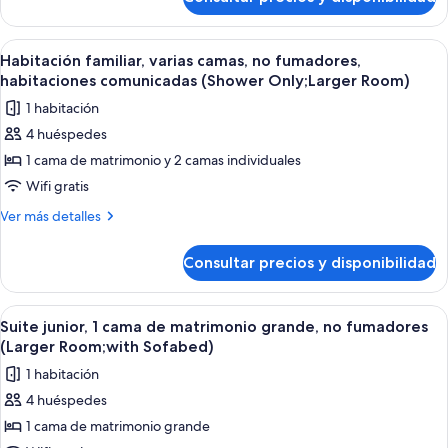
Habitación
fumadores,
familiar,
habitaciones
varias
Abrir
Habitación de hotel con cama, televisor
4
comunicadas
camas,
Habitación familiar, varias camas, no fumadores,
todas
no
(Shower
habitaciones comunicadas (Shower Only;Larger Room)
fumadores,
las
Only;Larger
1 habitación
habitaciones
fotos
Room)
comunicadas
4 huéspedes
de
(Shower
1 cama de matrimonio y 2 camas individuales
Habitación
Only;Larger
Room)
familiar,
Wifi gratis
varias
Más
Ver más detalles
camas,
detalles
de
no
Consultar precios y disponibilidad
Habitación
fumadores,
familiar,
habitaciones
varias
Abrir
Suite junior, 1 cama de matrimonio gr
7
comunicadas
camas,
Suite junior, 1 cama de matrimonio grande, no fumadores
todas
no
(Shower
(Larger Room;with Sofabed)
fumadores,
las
Only;Larger
1 habitación
habitaciones
fotos
Room)
comunicadas
4 huéspedes
de
(Shower
1 cama de matrimonio grande
Suite
Only;Larger