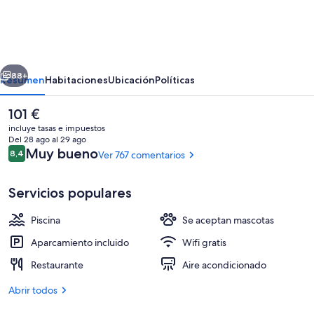
Western
Plus
Hotel
erior
Siguiente
Metz
88+
Resumen
Habitaciones
Ubicación
Políticas
Technopole
El
101 €
precio
incluye tasas e impuestos
actual
Del 28 ago al 29 ago
es
Comentarios
Muy bueno
8,4
Ver 767 comentarios
8,4 de 10
de
101 €
Servicios populares
Piscina
Se aceptan mascotas
Se ofrece un desayuno a la carta todos 
Aparcamiento incluido
Wifi gratis
Restaurante
Aire acondicionado
Abrir todos