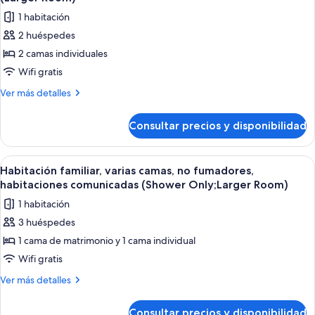
matrimonio,
las
Room)
1 habitación
no
fotos
fumadores
2 huéspedes
de
(Larger
2 camas individuales
Habitación
Room)
Confort,
Wifi gratis
2
Más
Ver más detalles
camas
detalles
de
individuales,
Consultar precios y disponibilidad
Habitación
no
Confort,
fumadores
2
Abrir
Habitación de hotel con dos camas, un e
4
(Larger
camas
Habitación familiar, varias camas, no fumadores,
todas
individuales,
Room)
habitaciones comunicadas (Shower Only;Larger Room)
no
las
1 habitación
fumadores
fotos
(Larger
3 huéspedes
de
Room)
1 cama de matrimonio y 1 cama individual
Habitación
familiar,
Wifi gratis
varias
Más
Ver más detalles
camas,
detalles
de
no
Consultar precios y disponibilidad