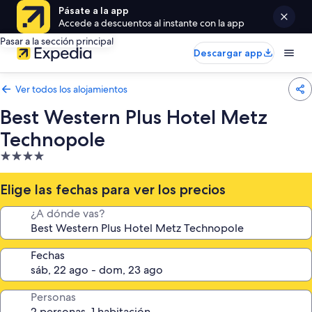
Pásate a la app
Accede a descuentos al instante con la app
Pasar a la sección principal
Descargar app
Ver todos los alojamientos
Best Western Plus Hotel Metz
Technopole
Alojamiento
de
4.0 estrellas
Elige las fechas para ver los precios
¿A dónde vas?
Fechas
Personas