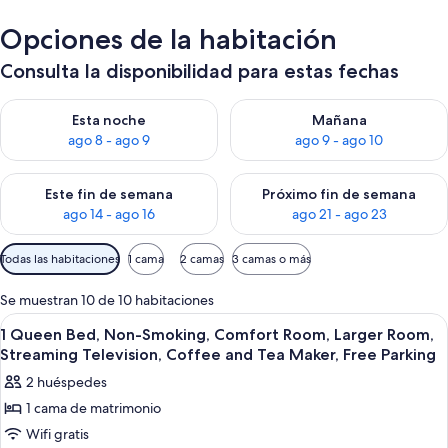
Opciones de la habitación
Consulta la disponibilidad para estas fechas
Consulta la disponibilidad para esta noche, ago 8 - ago 9
Consulta la disponibilidad pa
Esta noche
Mañana
ago 8 - ago 9
ago 9 - ago 10
Consulta la disponibilidad para este fin de semana, ago 14 - a
Consulta la disponibilidad par
Este fin de semana
Próximo fin de semana
ago 14 - ago 16
ago 21 - ago 23
Filtros
Todas las habitaciones
1 cama
2 camas
3 camas o más
disponibles
para
Se muestran 10 de 10 habitaciones
las
Abrir
Ropa de cama de alta calidad y caja fu
4
1 Queen Bed, Non-Smoking, Comfort Room, Larger Room,
habitaciones
todas
Streaming Television, Coffee and Tea Maker, Free Parking
las
2 huéspedes
fotos
1 cama de matrimonio
de
Wifi gratis
1