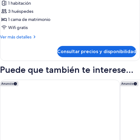
vistas
1 habitación
grande,
fotos
al
no
3 huéspedes
de
fumadores,
campo
1 cama de matrimonio
Habitación
vistas
de
al
familiar,
Wifi gratis
golf
campo
1
Más
Ver más detalles
(Larger
de
cama
detalles
golf
Room)
de
de
(Larger
Consultar precios y disponibilidad
Habitación
Room)
matrimonio,
familiar,
no
1
Puede que también te interese...
fumadores
cama
de
(with
matrimonio,
ibis Metz Centre Gare
Maison H
Anuncio
Anuncio
Single
no
Sofabed)
fumadores
(with
Single
Sofabed)