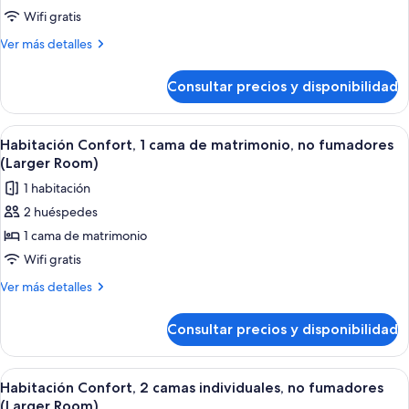
Room,
Room,
Wifi gratis
2
Larger
Connecting
Room,
Single
Más
Ver más detalles
Rooms,
Connecting
detalles
Beds,
Rooms,
Shower
de
Non-
Consultar precios y disponibilidad
Shower
2
Only
Smoking,
Only
Single
Comfort
Beds,
Abrir
Habitación Confort, 1 cama de matrimo
5
Non-
Room,
Habitación Confort, 1 cama de matrimonio, no fumadores
todas
Smoking,
(Larger Room)
Larger
Comfort
las
Room,
1 habitación
Room,
fotos
Streaming
Larger
2 huéspedes
de
Room,
Television,
1 cama de matrimonio
Habitación
Streaming
Coffee
Television,
Confort,
Wifi gratis
and
Coffee
1
Más
Ver más detalles
and
Tea
cama
detalles
Tea
Maker,
de
de
Maker,
Consultar precios y disponibilidad
Free
Habitación
Free
matrimonio,
Confort,
Parking
Parking
no
1
Abrir
Habitación de hotel con dos camas, un e
5
fumadores
cama
Habitación Confort, 2 camas individuales, no fumadores
todas
de
(Larger
(Larger Room)