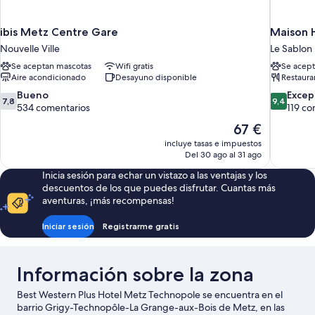
ibis Metz Centre Gare
Maison H
Nouvelle Ville
Le Sablon
Se aceptan mascotas
Wifi gratis
Se acept
Aire acondicionado
Desayuno disponible
Restaura
7.8
9.4
Bueno
Excep
7,8
9,4
sobre
sobre
534 comentarios
119 co
10,
10,
El
67 €
Bueno,
Excepcion
precio
incluye tasas e impuestos
534 comentarios
119 comen
actual
Del 30 ago al 31 ago
es
Inicia sesión para echar un vistazo a las ventajas y los
de
descuentos de los que puedes disfrutar. Cuantas más
67 €
aventuras, ¡más recompensas!
Iniciar sesión
Registrarme gratis
Información sobre la zona
Best Western Plus Hotel Metz Technopole se encuentra en el
barrio Grigy-Technopôle-La Grange-aux-Bois de Metz, en las