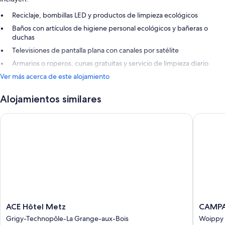
Reciclaje, bombillas LED y productos de limpieza ecológicos
Baños con artículos de higiene personal ecológicos y bañeras o
duchas
Televisiones de pantalla plana con canales por satélite
Armarios o roperos, cunas gratuitas y servicio de limpieza diario
Ver más acerca de este alojamiento
Alojamientos similares
ACE Hôtel Metz
CAMPANI
ACE
CAMPAN
ACE Hôtel Metz
CAMPA
Hôtel
METZ
Grigy-Technopôle-La Grange-aux-Bois
Woippy
Metz
NORD