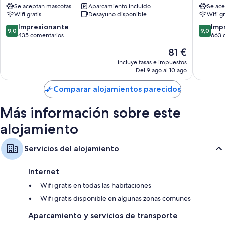
Se aceptan mascotas
Aparcamiento incluido
Se ace
Grigy-
-
Wifi gratis
Desayuno disponible
Wifi gr
Technopôle-
Woippy
La
Woippy
9.0
9.0
Impresionante
Imp
9,0
9,0
Grange-
sobre
sobre
435 comentarios
663 
aux-
10,
10,
El
81 €
Bois
Impresionante,
Impresi
precio
435 comentarios
663 com
incluye tasas e impuestos
actual
Del 9 ago al 10 ago
es
de
Comparar alojamientos parecidos
81 €
Más información sobre este
alojamiento
Servicios del alojamiento
Internet
Wifi gratis en todas las habitaciones
Wifi gratis disponible en algunas zonas comunes
Aparcamiento y servicios de transporte