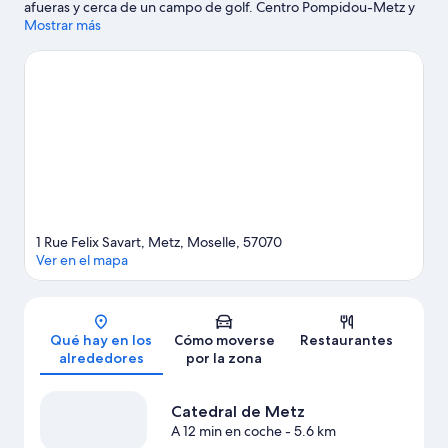
afueras y cerca de un campo de golf. Centro Pompidou-Metz y
Museo de la Cour d'Or son lugares fundamentales para los
Mostrar más
aficionados a la cultura en esta región, donde también puedes
acercarte a atractivos turísticos como Centro Cultural de Metz
Queuleu y Pass Partoo Metz. ¿Te apetece disfrutar de un evento
especial? Puedes consultar el calendario de Estadio municipal
Saint-Symphorien o Patinoire Municipal.
Ver guía de viaje de
Metz
1 Rue Felix Savart, Metz, Moselle, 57070
Ver en el mapa
Mapa
Qué hay en los
Cómo moverse
Restaurantes
alrededores
por la zona
Catedral de Metz
A 12 min en coche
- 5.6 km