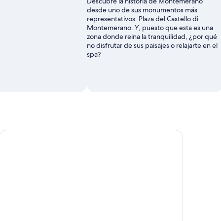
Descubre la historia de Montemerano
desde uno de sus monumentos más
representativos: Plaza del Castello di
Montemerano. Y, puesto que esta es una
zona donde reina la tranquilidad, ¿por qué
no disfrutar de sus paisajes o relajarte en el
spa?
Pitigliano tras las huellas de los etruscos: caminata y cata de v