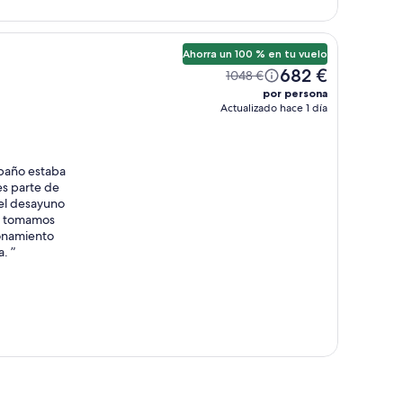
Ahorra un 100 % en tu vuelo
682 €
1048 €
por persona
Actualizado hace 1 día
 baño estaba
es parte de
 el desayuno
lo tomamos
ionamiento
a.
”