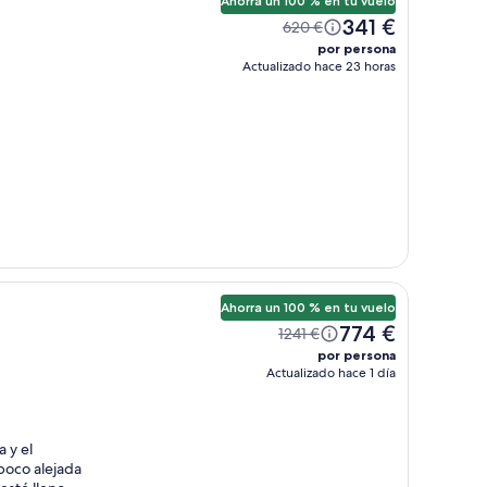
Ahorra un 100 % en tu vuelo
341 €
620 €
por persona
Actualizado hace 23 horas
Ahorra un 100 % en tu vuelo
774 €
1241 €
por persona
Actualizado hace 1 día
 y el
 poco alejada