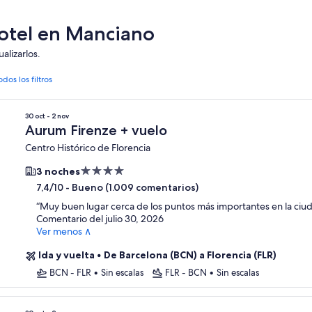
hotel en Manciano
alizarlos.
odos los filtros
30 oct - 2 nov
Aurum Firenze + vuelo
Centro Histórico de Florencia
Alojamiento
3 noches
de
-
Bueno (1.009 comentarios)
7,4/10
4.0 estrellas
“
Muy buen lugar cerca de los puntos más importantes en la ciu
Comentario del julio 30, 2026
Ver menos ∧
Ida y vuelta
•
De Barcelona (BCN) a Florencia (FLR)
BCN - FLR
•
Sin escalas
FLR - BCN
•
Sin escalas