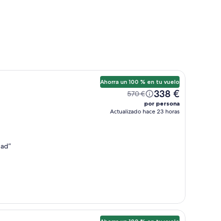
Ahorra un 100 % en tu vuelo
338 €
570 €
por persona
Actualizado hace 23 horas
dad
”