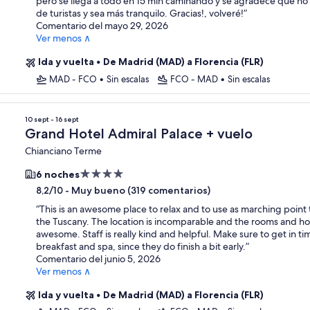
pero se llega a todo en 15 min caminando y se agradece que no 
de turistas y sea más tranquilo. Gracias!, volveré!
”
Comentario del mayo 29, 2026
Ver menos ∧
Ida y vuelta
•
De Madrid (MAD) a Florencia (FLR)
MAD - FCO
•
Sin escalas
FCO - MAD
•
Sin escalas
10 sept - 16 sept
Grand Hotel Admiral Palace + vuelo
Chianciano Terme
Alojamiento
6 noches
de
-
Muy bueno (319 comentarios)
8,2/10
4.0 estrellas
“
This is an awesome place to relax and to use as marching point 
the Tuscany. The location is incomparable and the rooms and ho
awesome. Staff is really kind and helpful. Make sure to get in ti
breakfast and spa, since they do finish a bit early.
”
Comentario del junio 5, 2026
Ver menos ∧
Ida y vuelta
•
De Madrid (MAD) a Florencia (FLR)