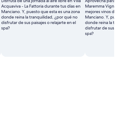
Disfruta de una jornada al aire libre en Villa
Aprovecha para acercarte
Acquaviva - La Fattoria durante tus días en
Maremma Vigna Mia y catar
Manciano. Y, puesto que esta es una zona
mejores vinos durante tus 
donde reina la tranquilidad, ¿por qué no
Manciano. Y, puesto que e
disfrutar de sus paisajes o relajarte en el
donde reina la tranquilida
spa?
disfrutar de sus paisajes o r
spa?
inos