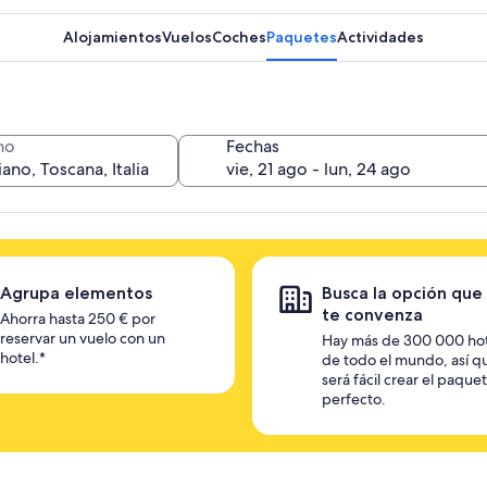
Alojamientos
Vuelos
Coches
Paquetes
Actividades
no
Fechas
Agrupa elementos
Busca la opción que
te convenza
Ahorra hasta 250 € por
reservar un vuelo con un
Hay más de 300 000 ho
hotel.*
de todo el mundo, así q
será fácil crear el paque
perfecto.