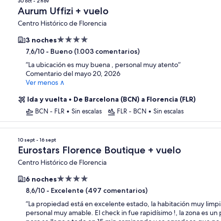
30 oct - 2 nov
Aurum Uffizi + vuelo
Centro Histórico de Florencia
Alojamiento
3 noches
de
-
Bueno (1.003 comentarios)
7,6/10
4.0 estrellas
“
La ubicación es muy buena , personal muy atento
”
Comentario del mayo 20, 2026
Ver menos ∧
Ida y vuelta
•
De Barcelona (BCN) a Florencia (FLR)
BCN - FLR
•
Sin escalas
FLR - BCN
•
Sin escalas
10 sept - 16 sept
Eurostars Florence Boutique + vuelo
Centro Histórico de Florencia
Alojamiento
6 noches
de
-
Excelente (497 comentarios)
8,6/10
4.0 estrellas
“
La propiedad está en excelente estado, la habitación muy limpia
personal muy amable. El check in fue rapidísimo !, la zona es un