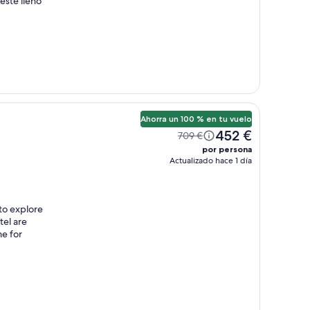
esté lleno
Ahorra un 100 % en tu vuelo
452 €
709 €
por persona
Actualizado hace 1 día
to explore
tel are
me for