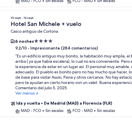
MAD - FCO
•
Sin escalas
FCO - MAD
•
Sin escalas
10 sept - 16 sept
Hotel San Michele + vuelo
Casco antiguo de Cortona
Alojamiento
6 noches
de
-
Impresionante (284 comentarios)
9,2/10
4.0 estrellas
“
Es un edificio antiguo muy bonito, la habitación muy amplia, el
arriba ( ya que había escalera), lo cual no era conveniente. Pero 
la experiencia de estar en un lugar así. El personal muy amable,
adecuado. El pueblo es bonito pero no hay mucho que hacer, 
de base para visitar Assisi, Pavia y otros cercanos. No hay estac
pero te ayudan en cierto horario von un valet. Buena experienci
Comentario del julio 5, 2025
Ver menos ∧
Ida y vuelta
•
De Madrid (MAD) a Florencia (FLR)
MAD - FCO
•
Sin escalas
FCO - MAD
•
Sin escalas