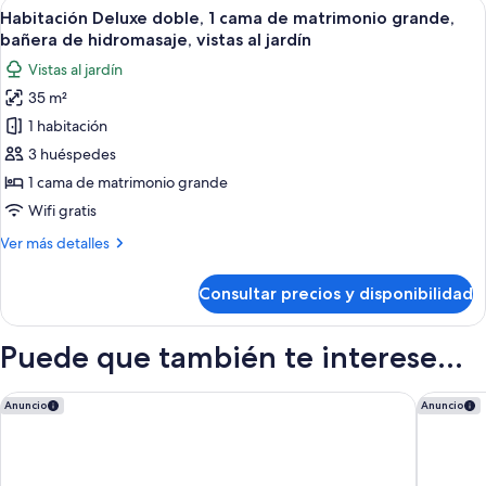
Abrir
Habitación de hotel con cama, escritorio
7
Habitación Deluxe doble, 1 cama de matrimonio grande,
todas
bañera de hidromasaje, vistas al jardín
las
Vistas al jardín
fotos
35 m²
de
1 habitación
Habitación
Deluxe
3 huéspedes
doble,
1 cama de matrimonio grande
1
Wifi gratis
cama
Más
Ver más detalles
de
detalles
matrimonio
de
Consultar precios y disponibilidad
Habitación
grande,
Deluxe
bañera
doble,
Puede que también te interese...
de
1
hidromasaje,
cama
de
Madrid Marriott Hotel Princesa Plaza
Hotel Vi
vistas
Anuncio
Anuncio
matrimonio
al
grande,
jardín
bañera
de