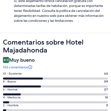
Sí, este alojamiento ofrece cancelación gratuita con
determinadas tarifas de habitación, porque es importante
tener flexibilidad. Consulta la política de cancelación del
alojamiento en nuestra web para obtener más información
sobre las condiciones y las limitaciones.
Comentarios
Comentarios sobre Hotel
Majadahonda
Muy bueno
8,0
163 comentarios
62
10 - Excelente
62
comentarios
59
8 - Bueno
59
de
comentarios
un
27
6 - Normal
27
de
total
comentarios
un
10
4 - Mediocre
10
de
de
total
comentarios
163
un
5
2 - Horrible
5
de
de
con
total
comentarios