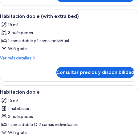
individual
doble
de
Abrir
Habitación de hotel con una cama, dos
5
uso
Habitación doble (with extra bed)
todas
individual
16 m²
las
3 huéspedes
fotos
de
1 cama doble y 1 cama individual
Habitación
Wifi gratis
doble
Más
Ver más detalles
(with
detalles
extra
de
Consultar precios y disponibilidad
Habitación
bed)
doble
(with
Abrir
Habitación de hotel con una cama, dos
5
extra
Habitación doble
todas
bed)
16 m²
las
1 habitación
fotos
de
3 huéspedes
Habitación
1 cama doble O 2 camas individuales
doble
Wifi gratis