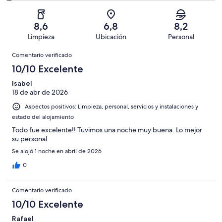
163
un
una
de
de
con
total
puntuación
163
un
una
de
8,6
6,8
8,2
de
con
total
puntuación
163
Limpieza
Ubicación
Personal
10
una
de
de
con
Comentarios
-
puntuación
163
8
Comentario verificado
una
Excelente
de
con
-
puntuación
10/10 Excelente
6
una
Bueno
de
-
puntuación
Isabel
4
Normal
18 de abr de 2026
de
-
2
Aspectos positivos: Limpieza, personal, servicios y instalaciones y
Mediocre
-
estado del alojamiento
Horrible
Todo fue excelente!! Tuvimos una noche muy buena. Lo mejor
su personal
Se alojó 1 noche en abril de 2026
0
Comentario verificado
10/10 Excelente
Rafael