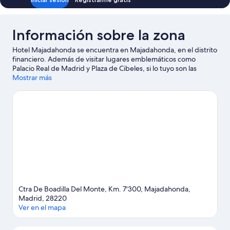
Información sobre la zona
Hotel Majadahonda se encuentra en Majadahonda, en el distrito
financiero. Además de visitar lugares emblemáticos como
Palacio Real de Madrid y Plaza de Cibeles, si lo tuyo son las
compras tienes que pasar por Gran Vía y Mercado de San
Mostrar más
Miguel. ¿Te apetece disfrutar de un evento especial? Puedes
buscar el calendario de Estadio Santiago Bernabéu o Movistar
Arena. Dedica algo de tiempo a descubrir cuáles son las
actividades de la zona, entre las que se incluye el golf.
Ver guía
de viaje de Majadahonda
Ctra De Boadilla Del Monte, Km. 7'300, Majadahonda,
Madrid, 28220
Ver en el mapa
Mapa