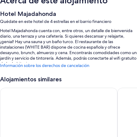
Acerca de este alojamiento
Hotel Majadahonda
Quédate en este hotel de 4 estrellas en el barrio financiero
Hotel Majadahonda cuenta con, entre otros, un detalle de bienvenida
diario, una terraza y una cafetería. Si quieres descansar y relajarte,
¡genial! Hay una sauna y un baño turco. El restaurante de las
instalaciones (WHITE BAR) dispone de cocina española y ofrece
desayuno, brunch, almuerzo y cena. Encontrarás comodidades como un
jardín y servicio de tintorería. Además, podrás conectarte al wifi gratuito
de las habitaciones.
Información sobre los derechos de cancelación
También te encantarán estos servicios:
Alojamientos similares
Desayuno continental (de pago), aparcamiento (de pago) y espacios
sin humos
Hotel Monte Rozas
B&B Hote
Personal multilingüe, servicios de conserjería y un salón de eventos
Servicio de celebración de bodas, servicio de lavandería y un
servicio de recepción las 24 horas
Características de la habitación
Todas las habitaciones de Hotel Majadahonda cuentan con
comodidades que incluyen sábanas de alta calidad y cartas de