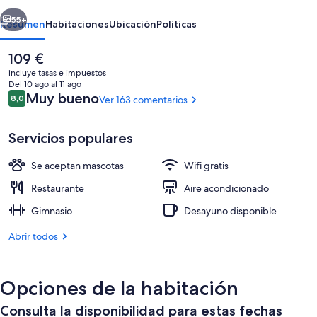
erior
Siguiente
55+
Resumen
Habitaciones
Ubicación
Políticas
El
109 €
precio
incluye tasas e impuestos
actual
Del 10 ago al 11 ago
es
Comentarios
Muy bueno
8,0
Ver 163 comentarios
8,0 de 10
de
109 €
Servicios populares
Se aceptan mascotas
Wifi gratis
Habitación Deluxe doble, 1 cama de mat
Restaurante
Aire acondicionado
Gimnasio
Desayuno disponible
Abrir todos
Opciones de la habitación
Consulta la disponibilidad para estas fechas