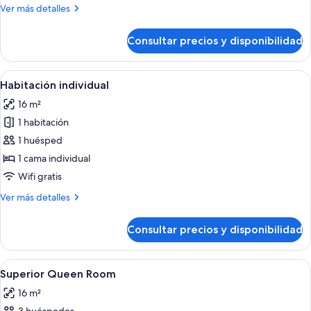
Más
Ver más detalles
detalles
de
Consultar precios y disponibilidad
Habitación
doble
Abrir
Habitación de hotel con una cama gra
5
Habitación individual
todas
16 m²
las
1 habitación
fotos
de
1 huésped
Habitación
1 cama individual
individual
Wifi gratis
Más
Ver más detalles
detalles
de
Consultar precios y disponibilidad
Habitación
individual
Abrir
Habitación de hotel con una cama, dos
6
Superior Queen Room
todas
16 m²
las