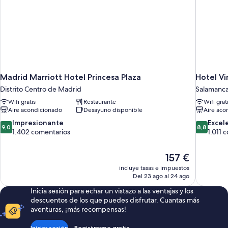
hidromasaje,
vistas
al
jardín
Madrid Marriott Hotel Princesa Plaza
Hotel Vi
Distrito Centro de Madrid
Salamanc
Wifi gratis
Restaurante
Wifi grat
Aire acondicionado
Desayuno disponible
Aire aco
9.0
8.8
Impresionante
Excel
9,0
8,8
sobre
sobre
1.402 comentarios
1.011 
10,
10,
Impresionante,
Excelente
El
157 €
1.402 comentarios
1.011 come
precio
incluye tasas e impuestos
actual
Del 23 ago al 24 ago
es
Inicia sesión para echar un vistazo a las ventajas y los
de
descuentos de los que puedes disfrutar. Cuantas más
157 €
aventuras, ¡más recompensas!
Iniciar sesión
Registrarme gratis