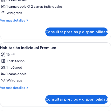
3 huéspedes
fotos
de
1 cama doble O 2 camas individuales
Superior
Wifi gratis
Queen
Más
Ver más detalles
Room
detalles
de
Consultar precios y disponibilidad
Superior
Queen
Room
Abrir
Habitación de hotel con una cama gra
5
Habitación individual Premium
todas
16 m²
las
1 habitación
fotos
de
1 huésped
Habitación
1 cama doble
individual
Wifi gratis
Premium
Más
Ver más detalles
detalles
de
Consultar precios y disponibilidad
Habitación
individual
Premium