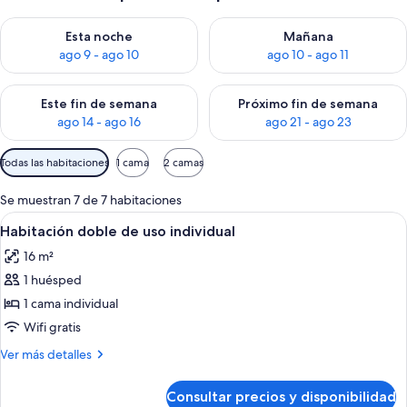
Consulta la disponibilidad para esta noche, ago 9 - ago 10
Consulta la disponibilidad par
Esta noche
Mañana
ago 9 - ago 10
ago 10 - ago 11
Consulta la disponibilidad para este fin de semana, ago 14 - a
Consulta la disponibilidad par
Este fin de semana
Próximo fin de semana
ago 14 - ago 16
ago 21 - ago 23
Filtros
Todas las habitaciones
1 cama
2 camas
disponibles
para
Se muestran 7 de 7 habitaciones
las
Abrir
Habitación de hotel con una cama, dos
5
Habitación doble de uso individual
habitaciones
todas
16 m²
las
1 huésped
fotos
de
1 cama individual
Habitación
Wifi gratis
doble
Más
Ver más detalles
de
detalles
uso
de
Consultar precios y disponibilidad
Habitación