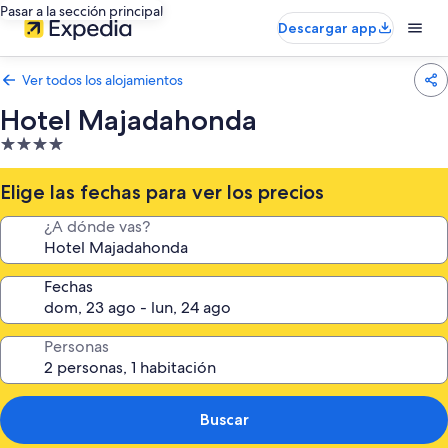
Pasar a la sección principal
Descargar app
Ver todos los alojamientos
Hotel Majadahonda
Alojamiento
de
4.0 estrellas
Elige las fechas para ver los precios
¿A dónde vas?
Fechas
Personas
Buscar