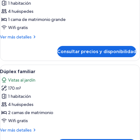
de
1 habitación
One
4 huéspedes
Bedroom
1 cama de matrimonio grande
Governor
Wifi gratis
Suite
Más
Ver más detalles
Ocean
detalles
View
de
Consultar precios y disponibilidad
One
Bedroom
Governor
Abrir
Una sala de estar moderna con un sofá,
6
Suite
Dúplex familiar
todas
Ocean
Vistas al jardín
View
las
170 m²
fotos
de
1 habitación
Dúplex
4 huéspedes
familiar
2 camas de matrimonio
Wifi gratis
Más
Ver más detalles
detalles