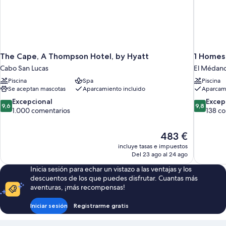
The Cape, A Thompson Hotel, by Hyatt
1 Homes
Cabo San Lucas
El Médano
Piscina
Spa
Piscina
Se aceptan mascotas
Aparcamiento incluido
Aparcami
9.6
9.8
Excepcional
Excep
9,6
9,8
sobre
sobre
1.000 comentarios
138 c
10,
10,
Excepcional,
Excepcion
El
483 €
1.000 comentarios
138 comen
precio
incluye tasas e impuestos
actual
Del 23 ago al 24 ago
es
Inicia sesión para echar un vistazo a las ventajas y los
de
descuentos de los que puedes disfrutar. Cuantas más
483 €
aventuras, ¡más recompensas!
Iniciar sesión
Registrarme gratis