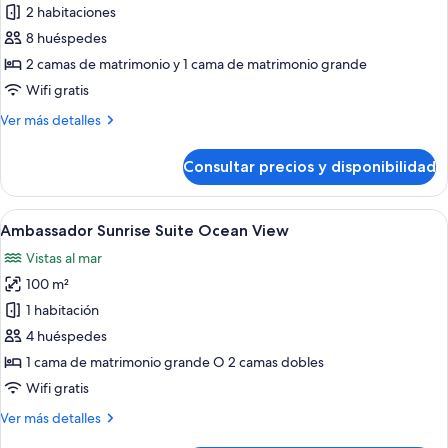
de
2 habitaciones
Ambassador
8 huéspedes
Two
2 camas de matrimonio y 1 cama de matrimonio grande
Bedroom
Wifi gratis
Family
Más
Ver más detalles
Suite
detalles
Ocean
de
Consultar precios y disponibilidad
View
Ambassador
Two
Bedroom
Abrir
Una sala de estar moderna con un sofá
5
Family
Ambassador Sunrise Suite Ocean View
todas
Suite
Vistas al mar
Ocean
las
View
100 m²
fotos
de
1 habitación
Ambassador
4 huéspedes
Sunrise
1 cama de matrimonio grande O 2 camas dobles
Suite
Wifi gratis
Ocean
Más
Ver más detalles
View
detalles