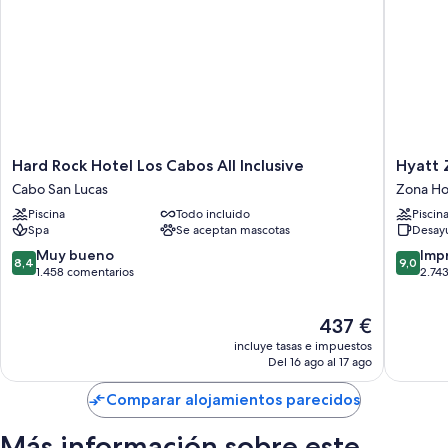
Hard
Hyatt
Hard Rock Hotel Los Cabos All Inclusive
Hyatt Z
Rock
Ziva
Cabo San Lucas
Zona Ho
Hotel
Los
Piscina
Todo incluido
Piscin
Los
Cabos-
Spa
Se aceptan mascotas
Desayu
Cabos
All
All
Inclusiv
8.4
9.0
Muy bueno
Imp
8,4
9,0
Inclusive
Zona
sobre
sobre
1.458 comentarios
2.74
Cabo
Hoteler
10,
10,
San
Muy
Impresi
El
437 €
Lucas
bueno,
2.743 c
precio
1.458 comentarios
incluye tasas e impuestos
actual
Del 16 ago al 17 ago
es
de
Comparar alojamientos parecidos
437 €
Más información sobre este