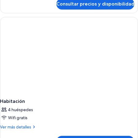
de
Consultar precios y disponibilidad
Habitación
Habitación
4 huéspedes
Wifi gratis
Más
Ver más detalles
detalles
de