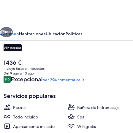
Velas
Los
Cabos
erior
Siguiente
-
103+
Resumen
Habitaciones
Ubicación
Políticas
All
VIP Access
Inclusive
El
1436 €
precio
incluye tasas e impuestos
actual
Del 9 ago al 10 ago
es
Comentarios
Excepcional
9,6
Ver 394 comentarios
9,6 de 10
de
1436 €
Servicios populares
7 restaurantes; se sirven desayunos, a
Piscina
Bañera de hidromasaje
Todo incluido
Spa
Aparcamiento incluido
Wifi gratis