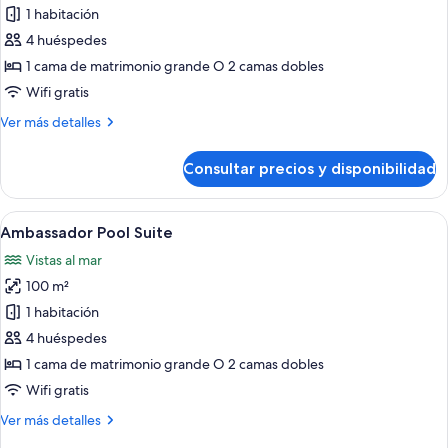
de
1 habitación
Ambassador
4 huéspedes
Suite
1 cama de matrimonio grande O 2 camas dobles
Ocean
Wifi gratis
View
Más
Ver más detalles
detalles
de
Consultar precios y disponibilidad
Ambassador
Suite
Ocean
Abrir
Una habitación de hotel moderna con 
5
View
Ambassador Pool Suite
todas
Vistas al mar
las
100 m²
fotos
de
1 habitación
Ambassador
4 huéspedes
Pool
1 cama de matrimonio grande O 2 camas dobles
Suite
Wifi gratis
Más
Ver más detalles
detalles