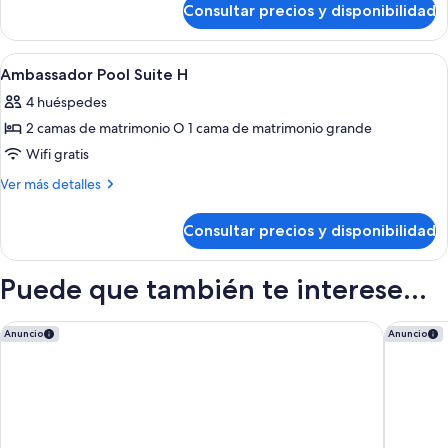
Consultar precios y disponibilidad
Habitación
Abrir
Habitación de hotel moderna con una c
6
Ambassador Pool Suite H
todas
4 huéspedes
las
2 camas de matrimonio O 1 cama de matrimonio grande
fotos
de
Wifi gratis
Ambassador
Más
Ver más detalles
Pool
detalles
de
Suite
Consultar precios y disponibilidad
Ambassador
H
Pool
Suite
Puede que también te interese...
H
The Cape, A Thompson Hotel, by Hyatt
1 Homes
Anuncio
Anuncio