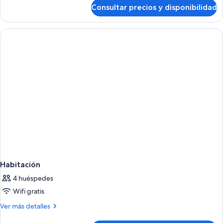
de
Consultar precios y disponibilidad
Dúplex
familiar
Habitación
4 huéspedes
Wifi gratis
Más
Ver más detalles
detalles