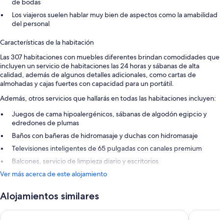
de bodas
Los viajeros suelen hablar muy bien de aspectos como la amabilidad
del personal
Características de la habitación
Las 307 habitaciones con muebles diferentes brindan comodidades que
incluyen un servicio de habitaciones las 24 horas y sábanas de alta
calidad, además de algunos detalles adicionales, como cartas de
almohadas y cajas fuertes con capacidad para un portátil.
Además, otros servicios que hallarás en todas las habitaciones incluyen:
Juegos de cama hipoalergénicos, sábanas de algodón egipcio y
edredones de plumas
Baños con bañeras de hidromasaje y duchas con hidromasaje
Televisiones inteligentes de 65 pulgadas con canales premium
Balcones, servicio de limpieza diario y escritorios
Ver más acerca de este alojamiento
Alojamientos similares
Hard Rock Hotel Los Cabos All Inclusive
Hyatt Ziv