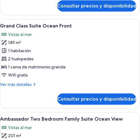
de
Consultar precios y disponibilidad
Ambassador
Pool
Suite
Abrir
Una sala de estar moderna con sofá, me
5
Grand Class Suite Ocean Front
todas
Vistas al mar
las
149 m²
fotos
de
1 habitación
Grand
2 huéspedes
Class
1 cama de matrimonio grande
Suite
Wifi gratis
Ocean
Más
Ver más detalles
Front
detalles
de
Consultar precios y disponibilidad
Grand
Class
Suite
Abrir
Una habitación de hotel moderna con u
5
Ocean
Ambassador Two Bedroom Family Suite Ocean View
todas
Front
Vistas al mar
las
201 m²
fotos