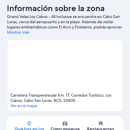
Información sobre la zona
Grand Velas Los Cabos - All Inclusive se encuentra en Cabo San
Lucas, cerca del aeropuerto y en la playa. Además de visitar
lugares emblemáticos como El Arco y Finisterra, podrás apreciar
la belleza natural de Playa Chileno o Playa Palmilla. ¿Viajas con
Mostrar más
niños? Pues llévalos a Playa de Santa María y, si te apetece
disfrutar de un evento especial, consulta el calendario de
Gimnasio Rudos. Te encantará explorar la zona y vivir aventuras
en el agua con tu actividad favorita: ¿pesca, tal vez?
Ver guía de
viaje de Cabo San Lucas
Ver más complejos turísticos en Cabo San Lucas
Carretera Transpeninsular Km. 17, Corredor Turístico, Los
Cabos, Cabo San Lucas, BCS, 23405
Ver en el mapa
Mapa
Qué hay en los
Cómo moverse
Restaurantes