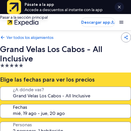
Pásate a la app
Accede a descuentos al instante con la app
Pasar a la sección principal
Descargar app
Ver todos los alojamientos
Grand Velas Los Cabos - All
Inclusive
Alojamiento
de
5.0 estrellas
Elige las fechas para ver los precios
¿A dónde vas?
Fechas
Personas