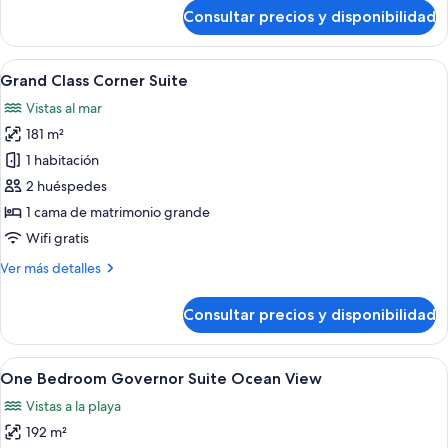
de
Consultar precios y disponibilidad
Ambassador
Sunrise
Suite
Abrir
Una habitación de hotel moderna con u
7
Ocean
Grand Class Corner Suite
todas
View
Vistas al mar
las
181 m²
fotos
de
1 habitación
Grand
2 huéspedes
Class
1 cama de matrimonio grande
Corner
Wifi gratis
Suite
Más
Ver más detalles
detalles
de
Consultar precios y disponibilidad
Grand
Class
Corner
Abrir
Una habitación de hotel moderna con 
5
Suite
One Bedroom Governor Suite Ocean View
todas
Vistas a la playa
las
192 m²
fotos