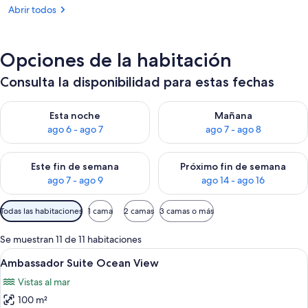
Abrir todos
Opciones de la habitación
Consulta la disponibilidad para estas fechas
Consulta la disponibilidad para esta noche, ago 6 - ago 7
Consulta la disponibilidad pa
Esta noche
Mañana
ago 6 - ago 7
ago 7 - ago 8
Consulta la disponibilidad para este fin de semana, ago 7 - ag
Consulta la disponibilidad par
Este fin de semana
Próximo fin de semana
ago 7 - ago 9
ago 14 - ago 16
Filtros
Todas las habitaciones
1 cama
2 camas
3 camas o más
disponibles
para
Se muestran 11 de 11 habitaciones
las
Abrir
Habitación de hotel moderna con una 
5
Ambassador Suite Ocean View
habitaciones
todas
Vistas al mar
las
100 m²
fotos