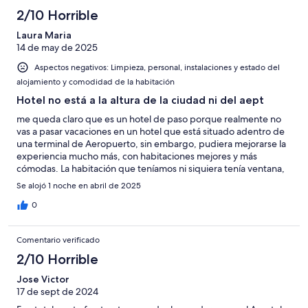
2/10 Horrible
Laura Maria
14 de may de 2025
Aspectos negativos: Limpieza, personal, instalaciones y estado del
alojamiento y comodidad de la habitación
Hotel no está a la altura de la ciudad ni del aept
me queda claro que es un hotel de paso porque realmente no
vas a pasar vacaciones en un hotel que está situado adentro de
una terminal de Aeropuerto, sin embargo, pudiera mejorarse la
experiencia mucho más, con habitaciones mejores y más
cómodas. La habitación que teníamos ni siquiera tenía ventana,
el baño terrible muy reducido, me he quedado en otros hoteles
Se alojó 1 noche en abril de 2025
de otras cadenas, igual en en Aeropuerto y experiencias han
sido muy positiva, sin embargo, el hotel no está a la altura ni de
0
la ciudad ni del aeropuerto, que en el que se encuentra, la única
ventaja es su ubicación, está bastante caro para lo que es y
Comentario verificado
ofrece.
2/10 Horrible
Jose Victor
17 de sept de 2024