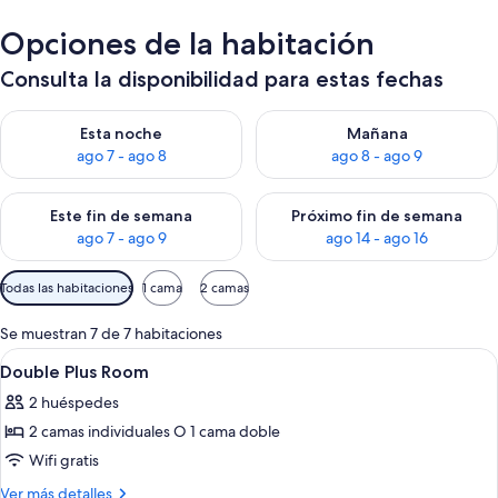
Opciones de la habitación
Consulta la disponibilidad para estas fechas
Consulta la disponibilidad para esta noche, ago 7 - ago 8
Consulta la disponibilidad pa
Esta noche
Mañana
ago 7 - ago 8
ago 8 - ago 9
Consulta la disponibilidad para este fin de semana, ago 7 - ag
Consulta la disponibilidad par
Este fin de semana
Próximo fin de semana
ago 7 - ago 9
ago 14 - ago 16
Filtros
Todas las habitaciones
1 cama
2 camas
disponibles
para
Se muestran 7 de 7 habitaciones
las
Abrir
Escritorio, sistema de insonorización, 
4
Double Plus Room
habitaciones
todas
2 huéspedes
las
2 camas individuales O 1 cama doble
fotos
de
Wifi gratis
Double
Más
Ver más detalles