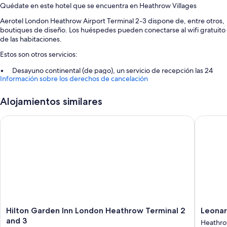
Quédate en este hotel que se encuentra en Heathrow Villages
Aerotel London Heathrow Airport Terminal 2-3 dispone de, entre otros,
boutiques de diseño. Los huéspedes pueden conectarse al wifi gratuito
de las habitaciones.
Estos son otros servicios:
Desayuno continental (de pago), un servicio de recepción las 24
Información sobre los derechos de cancelación
horas y un ascensor
Espacios sin humos y personal multilingüe
Alojamientos similares
Los viajeros destacan la amabilidad del personal y su práctica
ubicación
Hilton Garden Inn London Heathrow Terminal 2 and 3
Leonard
Características de la habitación
Las 82 habitaciones tienen características entre las que se incluyen
cartas de almohadas y aire acondicionado, por no hablar de algunas
comodidades adicionales, como wifi gratis y habitaciones insonorizadas.
Los huéspedes valoran muy positivamente la limpieza y la tranquilidad
de las habitaciones del alojamiento.
Además, otros de los servicios que encontrarás incluyen los siguientes:
Hilton
Leonard
Hilton Garden Inn London Heathrow Terminal 2
Leonar
Duchas, artículos de higiene personal gratuitos y secadores de pelo
Garden
London
and 3
Heathro