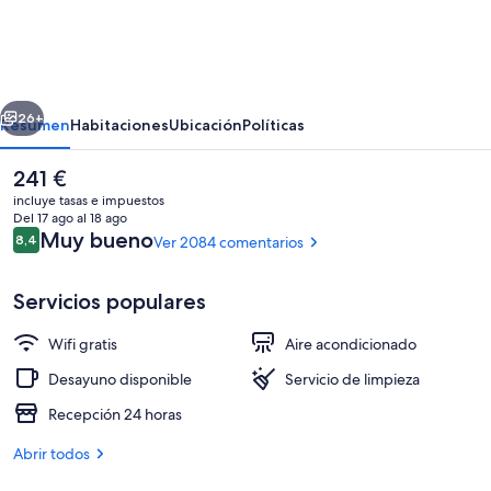
London
Heathrow
Airport
erior
Siguiente
Terminal
26+
Resumen
Habitaciones
Ubicación
Políticas
2-
El
241 €
3
precio
incluye tasas e impuestos
actual
Del 17 ago al 18 ago
es
Comentarios
Muy bueno
8,4
Ver 2084 comentarios
8,4 de 10
de
241 €
Servicios populares
Wifi gratis
Aire acondicionado
Fachada del alojamiento
Desayuno disponible
Servicio de limpieza
Recepción 24 horas
Abrir todos