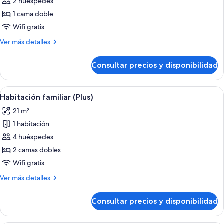
de
2 huéspedes
Habitación
1 cama doble
doble
Wifi gratis
(Plus)
Más
Ver más detalles
detalles
de
Consultar precios y disponibilidad
Habitación
doble
(Plus)
Abrir
Habitación de hotel con dos camas, un
5
Habitación familiar (Plus)
todas
21 m²
las
1 habitación
fotos
de
4 huéspedes
Habitación
2 camas dobles
familiar
Wifi gratis
(Plus)
Más
Ver más detalles
detalles
de
Consultar precios y disponibilidad
Habitación
familiar
(Plus)