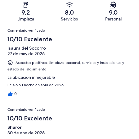
una
de
de
con
total
puntuación
2084
un
una
de
9,2
8,0
9,0
de
con
total
puntuación
2084
Limpieza
Servicios
Personal
10
una
de
de
con
Comentarios
-
puntuación
2084
8
Comentario verificado
una
Excelente
de
con
-
puntuación
10/10 Excelente
6
una
Bueno
de
-
puntuación
Isaura del Socorro
4
Normal
27 de may de 2026
de
-
2
Aspectos positivos: Limpieza, personal, servicios y instalaciones y
Mediocre
-
estado del alojamiento
Horrible
La ubicación inmejorable
Se alojó 1 noche en abril de 2026
0
Comentario verificado
10/10 Excelente
Sharon
30 de ene de 2026