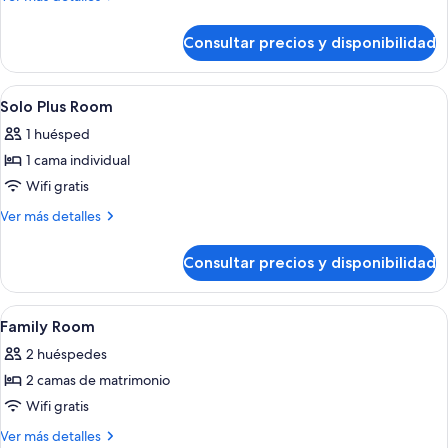
Plus
detalles
de
Room
Consultar precios y disponibilidad
Double
Plus
Room
Abrir
Ducha, artículos de higiene personal g
2
Solo Plus Room
todas
1 huésped
las
1 cama individual
fotos
de
Wifi gratis
Solo
Más
Ver más detalles
Plus
detalles
de
Room
Consultar precios y disponibilidad
Solo
Plus
Room
Abrir
Escritorio, sistema de insonorización, 
4
Family Room
todas
2 huéspedes
las
2 camas de matrimonio
fotos
de
Wifi gratis
Family
Más
Ver más detalles