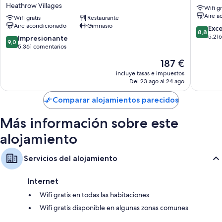
Inn
Heathr
Televisiones de pantalla plana de 40 pulgadas con canales por cable
Heathrow Villages
Wifi gr
London
Airport
Aire a
Hervidores eléctricos, calefacción y servicio de limpieza diario
Heathrow
Wifi gratis
Restaurante
Heathr
Aire acondicionado
Gimnasio
Terminal
Villages
8.8
Exc
8,8
2
sobre
5.21
9.0
Impresionante
9,0
and
10,
sobre
5.361 comentarios
3
Excelent
10,
El
187 €
Heathrow
5.216 c
Impresionante,
precio
Villages
5.361 comentarios
incluye tasas e impuestos
actual
Del 23 ago al 24 ago
es
de
Comparar alojamientos parecidos
187 €
Más información sobre este
alojamiento
Servicios del alojamiento
Internet
Wifi gratis en todas las habitaciones
Wifi gratis disponible en algunas zonas comunes