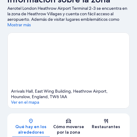
Aerotel London Heathrow Airport Terminal 2-3 se encuentra en
la zona de Heathrow Villages y cuenta con fácil acceso al
aeropuerto. Además de visitar lugares emblemáticos como
Windsor Castle y Palacio de Hampton Court, podrás apreciar la
Mostrar más
belleza natural de River Thames o Kensington Gardens. ¿Te
apetece disfrutar de un evento especial? Puedes buscar el
calendario de Estadio de fútbol Wembley Stadium o Estadio de
Twickenham.
Ver guía de viaje de Hounslow
Arrivals Hall, East Wing Building, Heathrow Airport,
Hounslow, England, TW6 1AA
Ver en el mapa
Mapa
Qué hay en los
Cómo moverse
Restaurantes
alrededores
por la zona