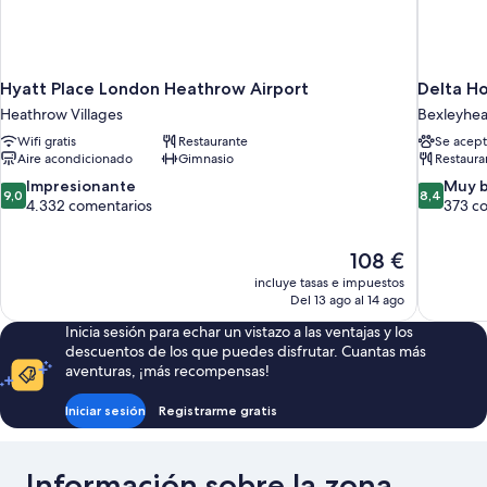
Hyatt Place London Heathrow Airport
Delta H
Heathrow Villages
Bexleyhea
Wifi gratis
Restaurante
Se acept
Aire acondicionado
Gimnasio
Restaura
9.0
8.4
Impresionante
Muy 
9,0
8,4
sobre
sobre
4.332 comentarios
373 c
10,
10,
Impresionante,
Muy
El
108 €
4.332 comentarios
bueno,
precio
373 comen
incluye tasas e impuestos
actual
Del 13 ago al 14 ago
es
Inicia sesión para echar un vistazo a las ventajas y los
de
descuentos de los que puedes disfrutar. Cuantas más
108 €
aventuras, ¡más recompensas!
Iniciar sesión
Registrarme gratis
Información sobre la zona