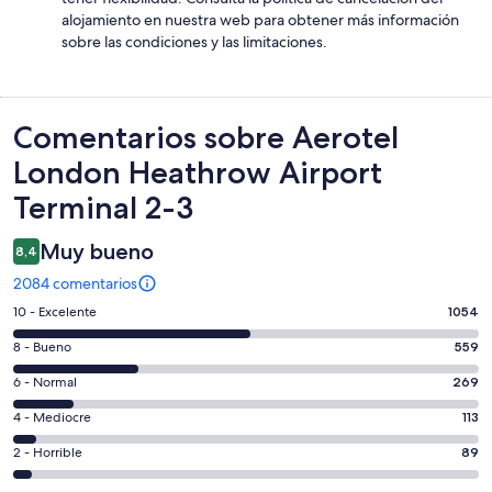
alojamiento en nuestra web para obtener más información
sobre las condiciones y las limitaciones.
Comentarios
Comentarios sobre Aerotel
London Heathrow Airport
Terminal 2-3
Muy bueno
8,4
2084 comentarios
1054
10 - Excelente
1054
comentarios
559
8 - Bueno
559
de
comentarios
un
269
6 - Normal
269
de
total
comentarios
un
113
4 - Mediocre
113
de
de
total
comentarios
2084
un
89
2 - Horrible
89
de
de
con
total
comentarios
2084
un