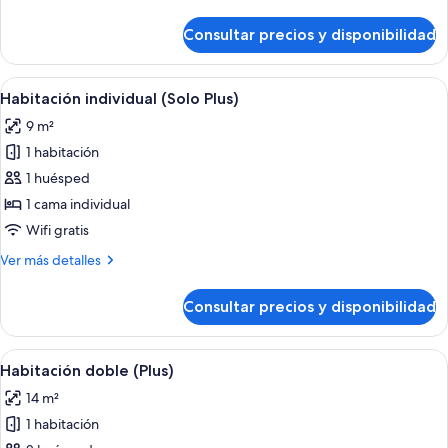
Room
detalles
de
Consultar precios y disponibilidad
Family
Room
Abrir
Una habitación de hotel con cama, mes
7
Habitación individual (Solo Plus)
todas
9 m²
las
1 habitación
fotos
de
1 huésped
Habitación
1 cama individual
individual
Wifi gratis
(Solo
Más
Ver más detalles
Plus)
detalles
de
Consultar precios y disponibilidad
Habitación
individual
(Solo
Abrir
Una habitación de hotel moderna con u
3
Plus)
Habitación doble (Plus)
todas
14 m²
las
1 habitación
fotos