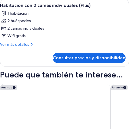
Abrir
Habitación de hotel con dos camas, una
2
Habitación con 2 camas individuales (Plus)
todas
1 habitación
las
2 huéspedes
fotos
de
2 camas individuales
Habitación
Wifi gratis
con
Más
Ver más detalles
2
detalles
camas
de
Consultar precios y disponibilidad
Habitación
individuales
con
(Plus)
2
Puede que también te interese...
camas
individuales
(Plus)
Hyatt Place London Heathrow Airport
Delta Ho
Anuncio
Anuncio