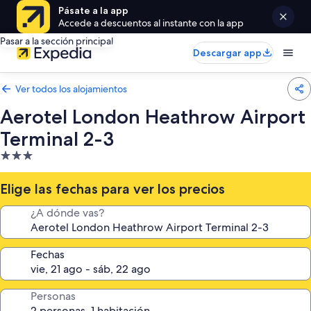
Pásate a la app
Accede a descuentos al instante con la app
Pasar a la sección principal
Descargar app
Ver todos los alojamientos
Aerotel London Heathrow Airport
Terminal 2-3
Alojamiento
de
3.0 estrellas
Elige las fechas para ver los precios
¿A dónde vas?
Fechas
Personas