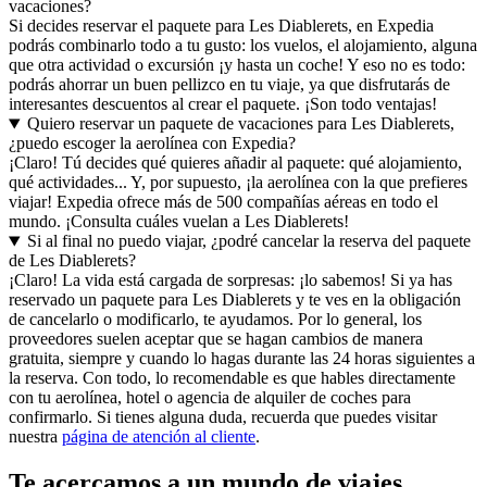
vacaciones?
Si decides reservar el paquete para Les Diablerets, en Expedia
podrás combinarlo todo a tu gusto: los vuelos, el alojamiento, alguna
que otra actividad o excursión ¡y hasta un coche! Y eso no es todo:
podrás ahorrar un buen pellizco en tu viaje, ya que disfrutarás de
interesantes descuentos al crear el paquete. ¡Son todo ventajas!
Quiero reservar un paquete de vacaciones para Les Diablerets,
¿puedo escoger la aerolínea con Expedia?
¡Claro! Tú decides qué quieres añadir al paquete: qué alojamiento,
qué actividades... Y, por supuesto, ¡la aerolínea con la que prefieres
viajar! Expedia ofrece más de 500 compañías aéreas en todo el
mundo. ¡Consulta cuáles vuelan a Les Diablerets!
Si al final no puedo viajar, ¿podré cancelar la reserva del paquete
de Les Diablerets?
¡Claro! La vida está cargada de sorpresas: ¡lo sabemos! Si ya has
reservado un paquete para Les Diablerets y te ves en la obligación
de cancelarlo o modificarlo, te ayudamos. Por lo general, los
proveedores suelen aceptar que se hagan cambios de manera
gratuita, siempre y cuando lo hagas durante las 24 horas siguientes a
la reserva. Con todo, lo recomendable es que hables directamente
con tu aerolínea, hotel o agencia de alquiler de coches para
confirmarlo. Si tienes alguna duda, recuerda que puedes visitar
nuestra
página de atención al cliente
.
Te acercamos a un mundo de viajes