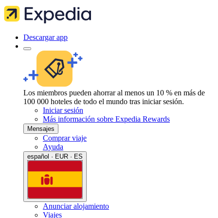
Descargar app
Los miembros pueden ahorrar al menos un 10 % en más de
100 000 hoteles de todo el mundo tras iniciar sesión.
Iniciar sesión
Más información sobre Expedia Rewards
Mensajes
Comprar viaje
Ayuda
español · EUR · ES
Anunciar alojamiento
Viajes