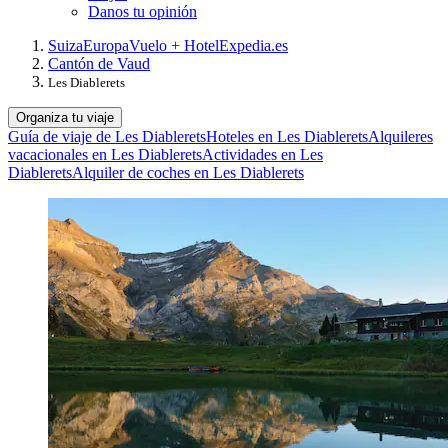
Danos tu opinión
Suiza
Europa
Vuelo + Hotel
Expedia.es
Cantón de Vaud
Les Diablerets
Organiza tu viaje
Guía de viaje de Les Diablerets
Hoteles en Les Diablerets
Alquileres
vacacionales en Les Diablerets
Actividades en Les
Diablerets
Alquiler de coches en Les Diablerets