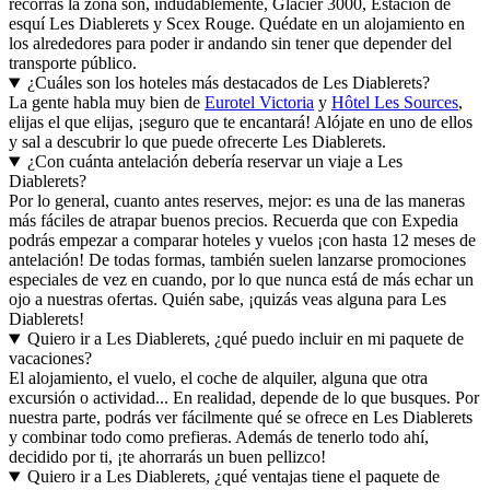
recorras la zona son, indudablemente, Glacier 3000, Estación de
esquí Les Diablerets y Scex Rouge. Quédate en un alojamiento en
los alrededores para poder ir andando sin tener que depender del
transporte público.
¿Cuáles son los hoteles más destacados de Les Diablerets?
La gente habla muy bien de
Eurotel Victoria
y
Hôtel Les Sources
,
elijas el que elijas, ¡seguro que te encantará! Alójate en uno de ellos
y sal a descubrir lo que puede ofrecerte Les Diablerets.
¿Con cuánta antelación debería reservar un viaje a Les
Diablerets?
Por lo general, cuanto antes reserves, mejor: es una de las maneras
más fáciles de atrapar buenos precios. Recuerda que con Expedia
podrás empezar a comparar hoteles y vuelos ¡con hasta 12 meses de
antelación! De todas formas, también suelen lanzarse promociones
especiales de vez en cuando, por lo que nunca está de más echar un
ojo a nuestras ofertas. Quién sabe, ¡quizás veas alguna para Les
Diablerets!
Quiero ir a Les Diablerets, ¿qué puedo incluir en mi paquete de
vacaciones?
El alojamiento, el vuelo, el coche de alquiler, alguna que otra
excursión o actividad... En realidad, depende de lo que busques. Por
nuestra parte, podrás ver fácilmente qué se ofrece en Les Diablerets
y combinar todo como prefieras. Además de tenerlo todo ahí,
decidido por ti, ¡te ahorrarás un buen pellizco!
Quiero ir a Les Diablerets, ¿qué ventajas tiene el paquete de