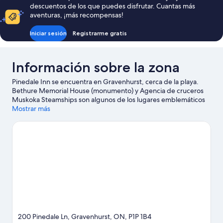
habitación,
descuentos de los que puedes disfrutar. Cuantas más
lago
no
aventuras, ¡más recompensas!
fumadores,
vistas
Iniciar sesión
Registrarme gratis
al
lago
Información sobre la zona
Pinedale Inn se encuentra en Gravenhurst, cerca de la playa.
Bethure Memorial House (monumento) y Agencia de cruceros
Muskoka Steamships son algunos de los lugares emblemáticos
de la región, donde también puedes acercarte a Club de golf
Mostrar más
Taboo y Muelle de Muskoka si buscas unas vacaciones activas.
Santa's Village y Muskoka Boat Heritage Centre también
merecen la pena. Dedica algo de tiempo a descubrir cuáles son
las actividades de la zona, entre las que se incluye los paseos en
moto de nieve.
Ver guía de viaje de Gravenhurst
Ver más moteles en Gravenhurst
200 Pinedale Ln, Gravenhurst, ON, P1P 1B4