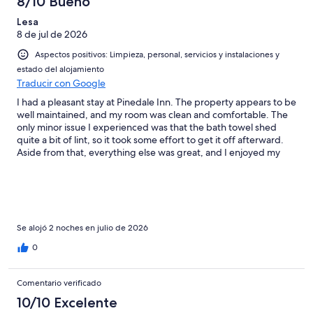
8/10 Bueno
Lesa
8 de jul de 2026
Aspectos positivos: Limpieza, personal, servicios y instalaciones y
estado del alojamiento
Traducir con Google
I had a pleasant stay at Pinedale Inn. The property appears to be
well maintained, and my room was clean and comfortable. The
only minor issue I experienced was that the bath towel shed
quite a bit of lint, so it took some effort to get it off afterward.
Aside from that, everything else was great, and I enjoyed my
stay. I would definitely consider staying here again.
Se alojó 2 noches en julio de 2026
0
Comentario verificado
10/10 Excelente