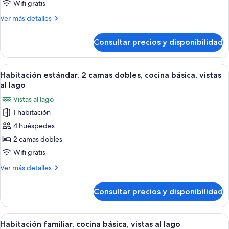
1
Wifi gratis
cama
Más
Ver más detalles
de
detalles
matrimonio,
de
Consultar precios y disponibilidad
Habitación
cocina
estándar,
básica,
1
Abrir
Habitación de hotel con dos camas, un 
vistas
6
cama
Habitación estándar, 2 camas dobles, cocina básica, vistas
todas
de
al
al lago
matrimonio,
las
lago
Vistas al lago
cocina
fotos
básica,
1 habitación
de
vistas
4 huéspedes
Habitación
al
lago
estándar,
2 camas dobles
2
Wifi gratis
camas
Más
Ver más detalles
dobles,
detalles
cocina
de
Consultar precios y disponibilidad
Habitación
básica,
estándar,
vistas
2
Abrir
Habitación de hotel con dos camas, un
al
6
camas
Habitación familiar, cocina básica, vistas al lago