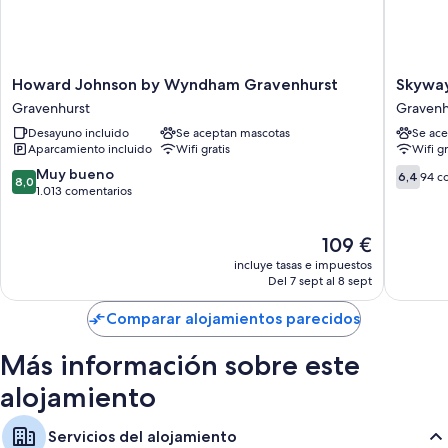
especialmente la limpieza de las habitaciones del alojamiento.
Además, otros servicios que hallarás en todas las habitaciones incluyen:
Baños con duchas y bañeras combinadas y artículos de higiene
Howard
Skyways
Howard Johnson by Wyndham Gravenhurst
Skyway
personal gratuitos
Johnson
Motel
Gravenhurst
Gravenh
Televisiones inteligentes de 40 pulgadas con canales por cable
by
Muskok
Desayuno incluido
Se aceptan mascotas
Se ace
Wyndham
Gravenh
Balcones o patios, cocinas básicas y frigoríficos
Aparcamiento incluido
Wifi gratis
Wifi gr
Gravenhurst
ON
Gravenhurst
11
8.0
6.4
Muy bueno
6,4
94 c
8,0
Gravenh
sobre
sobre
1.013 comentarios
10,
10,
Muy
94 come
El
109 €
bueno,
precio
1.013 comentarios
incluye tasas e impuestos
actual
Del 7 sept al 8 sept
es
de
Comparar alojamientos parecidos
109 €
Más información sobre este
alojamiento
Servicios del alojamiento