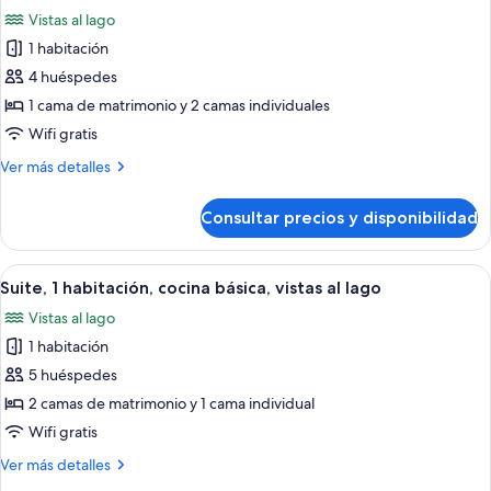
todas
dobles,
lago
Vistas al lago
cocina
las
básica,
1 habitación
fotos
vistas
de
4 huéspedes
al
Habitación
lago
1 cama de matrimonio y 2 camas individuales
familiar,
Wifi gratis
cocina
Más
Ver más detalles
básica,
detalles
vistas
de
Consultar precios y disponibilidad
Habitación
al
familiar,
lago
cocina
Abrir
Habitación de hotel con piso de madera
7
básica,
Suite, 1 habitación, cocina básica, vistas al lago
todas
vistas
Vistas al lago
al
las
lago
1 habitación
fotos
de
5 huéspedes
Suite,
2 camas de matrimonio y 1 cama individual
1
Wifi gratis
habitación,
Más
Ver más detalles
cocina
detalles