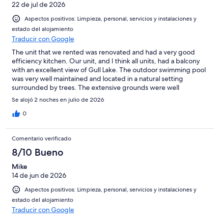
22 de jul de 2026
Aspectos positivos: Limpieza, personal, servicios y instalaciones y
estado del alojamiento
Traducir con Google
The unit that we rented was renovated and had a very good
efficiency kitchen. Our unit, and I think all units, had a balcony
with an excellent view of Gull Lake. The outdoor swimming pool
was very well maintained and located in a natural setting
surrounded by trees. The extensive grounds were well
maintained and there was a dock to facilitate swimming in Gull
Se alojó 2 noches en julio de 2026
Lake. The location is excellent, with easy access to many local
tourist features.
0
Comentario verificado
8/10 Bueno
Mike
14 de jun de 2026
Aspectos positivos: Limpieza, personal, servicios y instalaciones y
estado del alojamiento
Traducir con Google