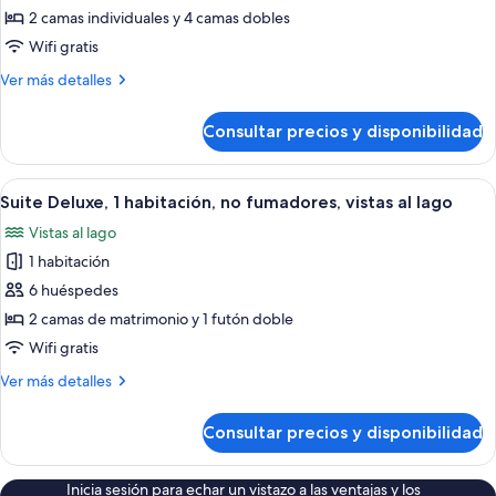
Suite
2 camas individuales y 4 camas dobles
Grand,
Wifi gratis
2
Más
Ver más detalles
habitaciones
detalles
de
Consultar precios y disponibilidad
Suite
Grand,
2
Abrir
Habitación de hotel con dos camas, ca
6
habitaciones
Suite Deluxe, 1 habitación, no fumadores, vistas al lago
todas
Vistas al lago
las
1 habitación
fotos
de
6 huéspedes
Suite
2 camas de matrimonio y 1 futón doble
Deluxe,
Wifi gratis
1
Más
Ver más detalles
habitación,
detalles
no
de
Consultar precios y disponibilidad
Suite
fumadores,
Deluxe,
vistas
1
Inicia sesión para echar un vistazo a las ventajas y los
al