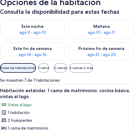
Opciones de la habitación
Consulta la disponibilidad para estas fechas
Consulta la disponibilidad para esta noche, ago 9 - ago 10
Consulta la disponibilidad par
Esta noche
Mañana
ago 9 - ago 10
ago 10 - ago 11
Consulta la disponibilidad para este fin de semana, ago 14 - a
Consulta la disponibilidad par
Este fin de semana
Próximo fin de semana
ago 14 - ago 16
ago 21 - ago 23
Filtros
Todas las habitaciones
1 cama
2 camas
3 camas o más
disponibles
para
Se muestran 7 de 7 habitaciones
las
Abrir
Habitación de hotel con una cama, una s
6
Habitación estándar, 1 cama de matrimonio, cocina básica,
habitaciones
todas
vistas al lago
las
Vistas al lago
fotos
1 habitación
de
2 huéspedes
Habitación
estándar,
1 cama de matrimonio