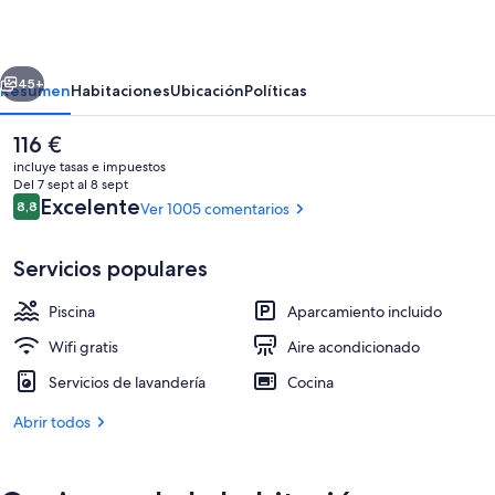
erior
Siguiente
45+
Resumen
Habitaciones
Ubicación
Políticas
El
116 €
precio
incluye tasas e impuestos
actual
Del 7 sept al 8 sept
es
Comentarios
Excelente
8,8
Ver 1005 comentarios
8,8 de 10
de
116 €
Servicios populares
Piscina
Aparcamiento incluido
Vistas desde el alojamiento
Wifi gratis
Aire acondicionado
Servicios de lavandería
Cocina
Abrir todos