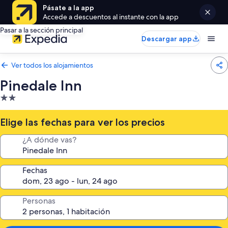
Pásate a la app
Accede a descuentos al instante con la app
Pasar a la sección principal
Descargar app
Ver todos los alojamientos
Pinedale Inn
Alojamiento
de
2.0 estrellas
Elige las fechas para ver los precios
¿A dónde vas?
Fechas
Personas