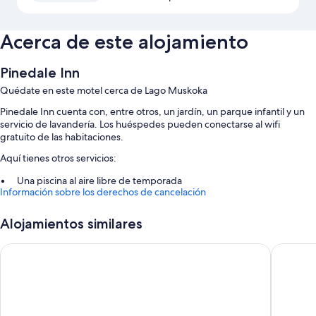
Acerca de este alojamiento
Pinedale Inn
Quédate en este motel cerca de Lago Muskoka
Pinedale Inn cuenta con, entre otros, un jardín, un parque infantil y un
servicio de lavandería. Los huéspedes pueden conectarse al wifi
gratuito de las habitaciones.
Aquí tienes otros servicios:
Una piscina al aire libre de temporada
Información sobre los derechos de cancelación
Aparcamiento gratis
Área para parrillas
Alojamientos similares
Los viajeros hablan muy bien de aspectos como la amabilidad del
personal
Howard Johnson by Wyndham Gravenhurst
Skyways 
Características de la habitación
Todas las habitaciones en Pinedale Inn cuentan con comodidades que
incluyen aire acondicionado o wifi gratis. Los huéspedes suelen destacar