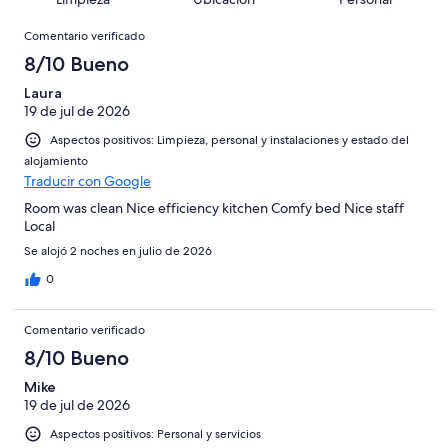
10
una
de
de
con
Comentarios
-
puntuación
1005
8
Comentario verificado
una
Excelente
de
con
-
puntuación
8/10 Bueno
6
una
Bueno
de
-
puntuación
Laura
4
Normal
19 de jul de 2026
de
-
2
Aspectos positivos: Limpieza, personal y instalaciones y estado del
Mediocre
-
alojamiento
Horrible
Traducir con Google
Room was clean Nice efficiency kitchen Comfy bed Nice staff
Local
Se alojó 2 noches en julio de 2026
0
Comentario verificado
8/10 Bueno
Mike
19 de jul de 2026
Aspectos positivos: Personal y servicios