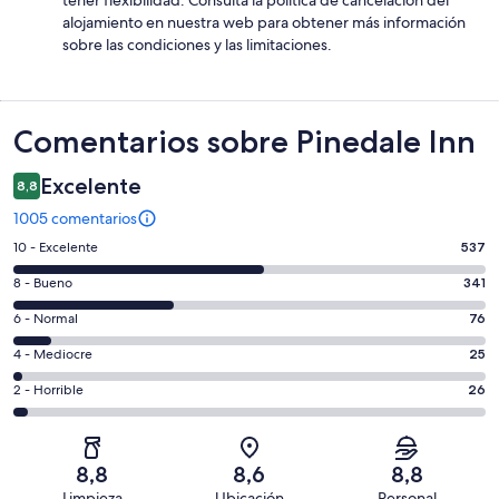
alojamiento en nuestra web para obtener más información
sobre las condiciones y las limitaciones.
Comentarios
Comentarios sobre Pinedale Inn
Excelente
8,8
1005 comentarios
537
10 - Excelente
537
comentarios
341
8 - Bueno
341
de
comentarios
un
76
6 - Normal
76
de
total
comentarios
un
25
4 - Mediocre
25
de
de
total
comentarios
1005
un
26
2 - Horrible
26
de
de
con
total
comentarios
1005
un
una
de
de
con
total
puntuación
1005
un
una
de
8,8
8,6
8,8
de
con
total
puntuación
1005
Limpieza
Ubicación
Personal