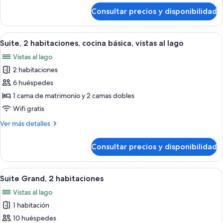
básica,
de
Consultar precios y disponibilidad
Suite,
vistas
1
al
habitación,
Abrir
Suite, 2 habitaciones, cocina básica, vi
lago
8
cocina
Suite, 2 habitaciones, cocina básica, vistas al lago
todas
básica,
Vistas al lago
vistas
las
al
2 habitaciones
fotos
lago
de
6 huéspedes
Suite,
1 cama de matrimonio y 2 camas dobles
2
Wifi gratis
habitaciones,
Más
Ver más detalles
cocina
detalles
básica,
de
Consultar precios y disponibilidad
Suite,
vistas
2
al
habitaciones,
Abrir
Un dormitorio con cama, ventana y bañ
lago
9
cocina
Suite Grand, 2 habitaciones
todas
básica,
Vistas al lago
vistas
las
al
1 habitación
fotos
lago
de
10 huéspedes