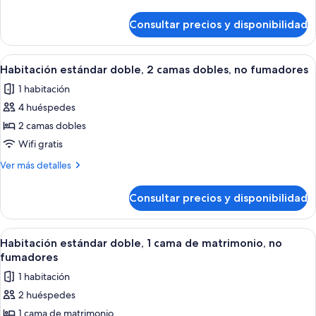
camas
detalles
dobles,
de
Consultar precios y disponibilidad
Habitación
no
estándar
fumadores,
doble,
Abrir
Un dormitorio moderno con dos camas,
planta
20
2
Habitación estándar doble, 2 camas dobles, no fumadores
todas
camas
baja
1 habitación
dobles,
las
no
4 huéspedes
fotos
fumadores,
de
2 camas dobles
planta
Habitación
baja
Wifi gratis
estándar
Más
Ver más detalles
doble,
detalles
2
de
Consultar precios y disponibilidad
Habitación
camas
estándar
dobles,
doble,
Abrir
Un dormitorio moderno con una cama d
no
22
2
Habitación estándar doble, 1 cama de matrimonio, no
todas
camas
fumadores
fumadores
dobles,
las
1 habitación
no
fotos
fumadores
2 huéspedes
de
1 cama de matrimonio