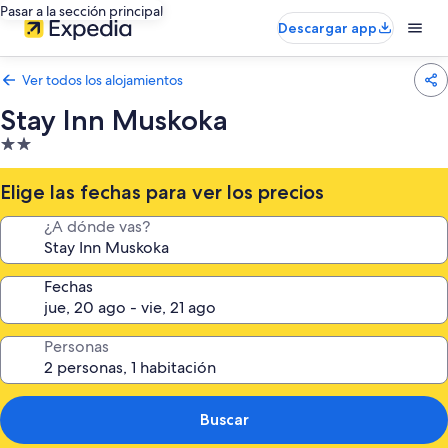
Pasar a la sección principal
Descargar app
Ver todos los alojamientos
Stay Inn Muskoka
Alojamiento
de
2.0 estrellas
Elige las fechas para ver los precios
¿A dónde vas?
Fechas
Personas
Buscar