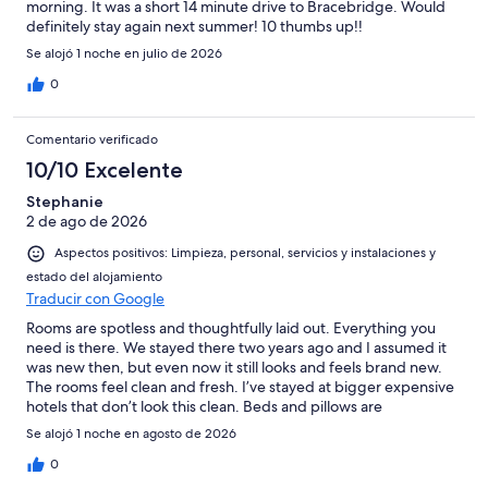
morning. It was a short 14 minute drive to Bracebridge. Would
definitely stay again next summer! 10 thumbs up!!
Se alojó 1 noche en julio de 2026
0
Comentario verificado
10/10 Excelente
Stephanie
2 de ago de 2026
Aspectos positivos: Limpieza, personal, servicios y instalaciones y
estado del alojamiento
Traducir con Google
Rooms are spotless and thoughtfully laid out. Everything you
need is there. We stayed there two years ago and I assumed it
was new then, but even now it still looks and feels brand new.
The rooms feel clean and fresh. I’ve stayed at bigger expensive
hotels that don’t look this clean. Beds and pillows are
comfortable. Love the contactless check in. We needed extra
Se alojó 1 noche en agosto de 2026
towels, so I emailed the hotel and within 5 minutes a cheerful
woman was at my door with them. The rooms were quiet, but
0
even with the occasional road noise it was still more peaceful