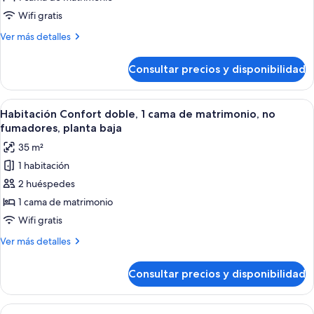
Habitación
estándar
Wifi gratis
doble,
Más
Ver más detalles
1
detalles
de
cama
Consultar precios y disponibilidad
Habitación
de
estándar
matrimonio,
doble,
Abrir
Un dormitorio moderno con una cama gr
18
no
1
Habitación Confort doble, 1 cama de matrimonio, no
todas
cama
fumadores
fumadores, planta baja
de
las
35 m²
matrimonio,
fotos
no
1 habitación
de
fumadores
2 huéspedes
Habitación
Confort
1 cama de matrimonio
doble,
Wifi gratis
1
Más
Ver más detalles
cama
detalles
de
de
Consultar precios y disponibilidad
Habitación
matrimonio,
Confort
no
doble,
Abrir
Una sala de estar moderna con sofá, 