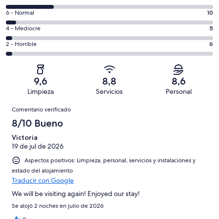
de
comentarios
un
10
6 - Normal
10
de
total
comentarios
un
5
4 - Mediocre
5
de
de
total
comentarios
195
un
6
2 - Horrible
6
de
de
con
total
comentarios
195
un
una
de
de
con
total
puntuación
195
un
una
de
9,6
8,8
8,6
de
con
total
puntuación
195
Limpieza
Servicios
Personal
10
una
de
de
con
Comentarios
-
puntuación
195
8
Comentario verificado
una
Excelente
de
con
-
puntuación
8/10 Bueno
6
una
Bueno
de
-
puntuación
Victoria
4
Normal
19 de jul de 2026
de
-
2
Aspectos positivos: Limpieza, personal, servicios y instalaciones y
Mediocre
-
estado del alojamiento
Horrible
Traducir con Google
We will be visiting again! Enjoyed our stay!
Se alojó 2 noches en julio de 2026