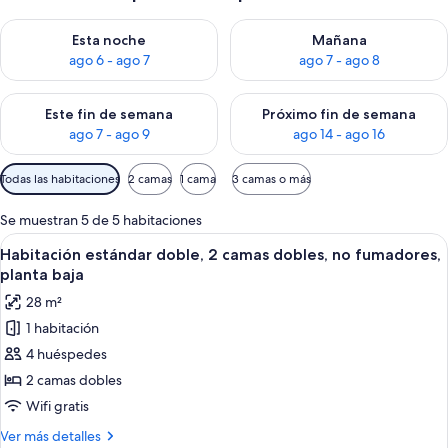
Consulta la disponibilidad para esta noche, ago 6 - ago 7
Consulta la disponibilidad pa
Esta noche
Mañana
ago 6 - ago 7
ago 7 - ago 8
Consulta la disponibilidad para este fin de semana, ago 7 - ag
Consulta la disponibilidad par
Este fin de semana
Próximo fin de semana
ago 7 - ago 9
ago 14 - ago 16
Filtros
Todas las habitaciones
2 camas
1 cama
3 camas o más
disponibles
para
Se muestran 5 de 5 habitaciones
las
Abrir
Un dormitorio moderno con dos camas,
20
Habitación estándar doble, 2 camas dobles, no fumadores,
habitaciones
todas
planta baja
las
28 m²
fotos
1 habitación
de
4 huéspedes
Habitación
estándar
2 camas dobles
doble,
Wifi gratis
2
Más
Ver más detalles