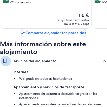
8,0
8,8
sobre
sobre
1.012 comentarios
1.00
10,
10,
Muy
Excelent
El
116 €
bueno,
1.002 c
precio
1.012 comentarios
incluye tasas e impuestos
actual
Del 6 sept al 7 sept
es
de
Comparar alojamientos parecidos
116 €
Más información sobre este
alojamiento
Servicios del alojamiento
Internet
Wifi gratis en todas las habitaciones
Aparcamiento y servicios de transporte
Aparcamiento sin asistencia descubierto gratis en las
instalaciones
Aparcamiento sin asistencia limitado en las instalaciones