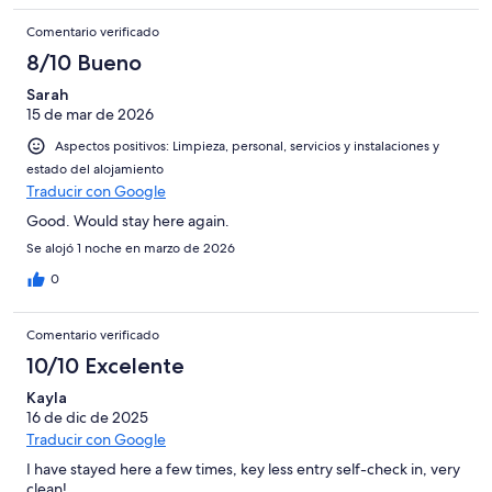
than a hotel with people constantly slamming doors in the
Comentario verificado
hallway. We look forward to staying here again.
8/10 Bueno
Sarah
15 de mar de 2026
Aspectos positivos: Limpieza, personal, servicios y instalaciones y
estado del alojamiento
Traducir con Google
Good. Would stay here again.
Se alojó 1 noche en marzo de 2026
0
Comentario verificado
10/10 Excelente
Kayla
16 de dic de 2025
Traducir con Google
I have stayed here a few times, key less entry self-check in, very
clean!