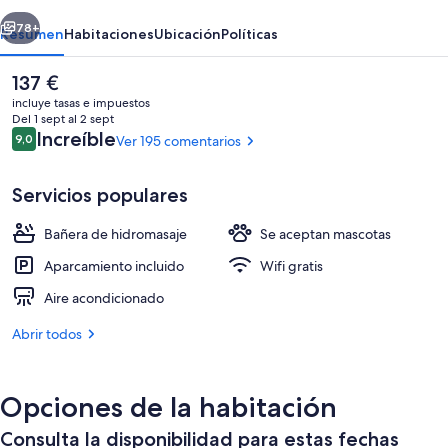
erior
Siguiente
78+
Resumen
Habitaciones
Ubicación
Políticas
El
137 €
precio
incluye tasas e impuestos
actual
Del 1 sept al 2 sept
es
Comentarios
Increíble
9,0
Ver 195 comentarios
9,0 de 10
de
137 €
Servicios populares
Bañera de hidromasaje
Se aceptan mascotas
Jardines del alojamiento
Aparcamiento incluido
Wifi gratis
Aire acondicionado
Abrir todos
Opciones de la habitación
Consulta la disponibilidad para estas fechas