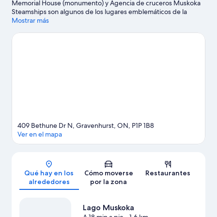
Memorial House (monumento) y Agencia de cruceros Muskoka
Steamships son algunos de los lugares emblemáticos de la
región, donde también puedes acercarte a Club de golf Taboo y
Mostrar más
Muelle de Muskoka si buscas unas vacaciones activas. Santa's
Village y Galería de arte al aire libre The Tree Museum también
merecen la pena.
Ver guía de viaje de Gravenhurst
Ver más moteles en Gravenhurst
409 Bethune Dr N, Gravenhurst, ON, P1P 1B8
Ver en el mapa
Mapa
Qué hay en los
Cómo moverse
Restaurantes
alrededores
por la zona
Lago Muskoka