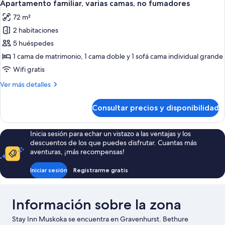
fumadores,
19
1
Apartamento familiar, varias camas, no fumadores
todas
cama
planta
72 m²
de
las
baja
matrimonio,
2 habitaciones
fotos
no
de
5 huéspedes
fumadores,
Apartamento
planta
1 cama de matrimonio, 1 cama doble y 1 sofá cama individual grande
baja
familiar,
Wifi gratis
varias
Más
Ver más detalles
camas,
detalles
no
de
Consultar precios y disponibilidad
Apartamento
fumadores
familiar,
varias
Inicia sesión para echar un vistazo a las ventajas y los
camas,
descuentos de los que puedes disfrutar. Cuantas más
no
aventuras, ¡más recompensas!
fumadores
Iniciar sesión
Registrarme gratis
Información sobre la zona
Stay Inn Muskoka se encuentra en Gravenhurst. Bethure