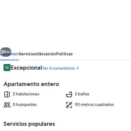
imágenes
de
Eco-
Manolita.
erior
Siguiente
50+
Resumen
Servicios
Ubicación
Políticas
Comentarios
Excepcional
10
Ver 4 comentarios
10 de 10
Apartamento entero
2 habitaciones
2 baños
5 huéspedes
90 metros cuadrados
Interior
Servicios populares