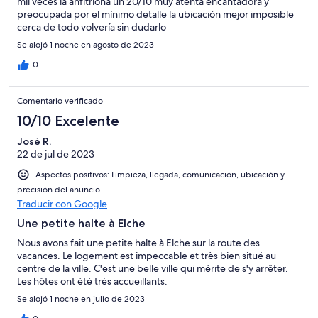
mil veces la anfitriona un 20/10 muy atenta encantadora y
preocupada por el mínimo detalle la ubicación mejor imposible
cerca de todo volvería sin dudarlo
Se alojó 1 noche en agosto de 2023
0
Comentario verificado
10/10 Excelente
José R.
22 de jul de 2023
Aspectos positivos: Limpieza, llegada, comunicación, ubicación y
precisión del anuncio
Traducir con Google
Une petite halte à Elche
Nous avons fait une petite halte à Elche sur la route des
vacances. Le logement est impeccable et très bien situé au
centre de la ville. C'est une belle ville qui mérite de s'y arrêter.
Les hôtes ont été très accueillants.
Se alojó 1 noche en julio de 2023