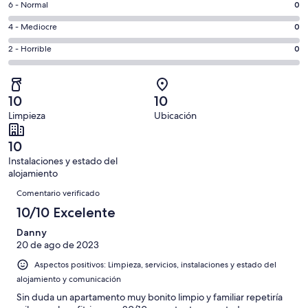
un
0
6 - Normal
0
de
total
comentarios
un
0
4 - Mediocre
0
de
de
total
comentarios
4
un
0
2 - Horrible
0
de
de
con
total
comentarios
4
un
una
de
de
con
total
puntuación
4
un
una
de
10
10
de
con
total
puntuación
4
Limpieza
Ubicación
10
una
de
de
con
-
puntuación
4
8
una
10
Excelente
de
con
-
puntuación
Instalaciones y estado del
6
una
Bueno
de
alojamiento
-
puntuación
Comentarios
4
Normal
de
Comentario verificado
-
2
10/10 Excelente
Mediocre
-
Danny
Horrible
20 de ago de 2023
Aspectos positivos: Limpieza, servicios, instalaciones y estado del
alojamiento y comunicación
Sin duda un apartamento muy bonito limpio y familiar repetiría