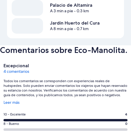
Palacio de Altamira
A 3 min a pie
- 0.3 km
Jardín Huerto del Cura
A 8 min a pie
- 0.7 km
Comentarios sobre Eco-Manolita.
Comentarios
Excepcional
4 comentarios
Todos los comentarios se corresponden con experiencias reales de
huéspedes. Solo pueden enviar comentarios los viajeros que hayan reservado
su estancia con nosotros. Verificamos los comentarios de acuerdo con nuestra
guía de contenidos, y los publicamos todos, ya sean positivos o negativos.
Se
Leer más
abre
en
4
10 - Excelente
4
una
comentarios
ventana
0
8 - Bueno
0
de
nueva
comentarios