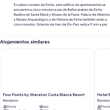
En pleno corazón de Elche, este edificio de apartamentos se
encuentra a cinco minutos a pie de Baños árabes de Elche,
Basílica de Santa María y Museo de la Festa. Palacio de Altamira
y Museo Arqueológico y de Historia de Elche también están a
cinco minutos. Estación de tren de Elx-Parc está a 11 min a pie.
Alojamientos similares
Four Points by Sheraton Costa Blanca Resort
Hotel Bo
Four
Hotel
Four Points by Sheraton Costa Blanca Resort
Hotel 
Points
Bossh
Benidorm
Benido
by
Lido
Piscina
Spa
Piscin
Sheraton
Benido