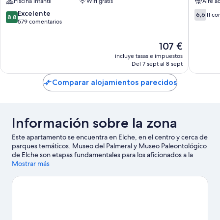
Piscina infantil
Wifi gratis
Aire a
Costa
Blanca
8.8
6.6
Excelente
6,6
11 co
8,8
Resort
sobre
sobre
579 comentarios
Benidorm
10,
10,
Excelente,
11 comen
El
107 €
579 comentarios
precio
incluye tasas e impuestos
actual
Del 7 sept al 8 sept
es
de
Comparar alojamientos parecidos
107 €
Información sobre la zona
Este apartamento se encuentra en Elche, en el centro y cerca de
parques temáticos. Museo del Palmeral y Museo Paleontológico
de Elche son etapas fundamentales para los aficionados a la
cultura en esta región, donde también puedes acercarte a
Mostrar más
lugares emblemáticos como Palacio de Altamira y Baños árabes
de Elche. Jardín Huerto del Cura y Parque de atracciones Pola
Park también merecen la pena. Descubre todas las actividades
acuáticas que podrás hacer en la zona (por ejemplo, recorridos
en lancha motora); además, tendrás ocasión de disfrutar de la
naturaleza al aire libre con opciones tan variadas como las rutas a