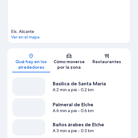
pie o en bicicleta, el ecoturismo o el ciclismo.
Ver guía de viaje
de Elche
Ver más apartamentos en Elche
Elx, Alicante
Ver en el mapa
Mapa
Qué hay en los
Cómo moverse
Restaurantes
alrededores
por la zona
Basílica de Santa María
A 2 min a pie
- 0.2 km
Palmeral de Elche
A 6 min a pie
- 0.6 km
Baños árabes de Elche
A 3 min a pie
- 0.3 km