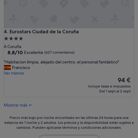
i
,
e
e
n
l
e
s
c
p
a
a
Eurostars Ciudad de la Coruña
4. Eurostars Ciudad de la Coruña
l
e
Alojamiento
e
s
de
f
A Coruña
m
4.0 estrellas
8.8
a
8,8/10
Excelente
(627 comentarios)
a
sobre
c
r
"
"Habitacion limpia, alejado del centro, el personal fantástico"
10,
c
a
H
Francisco
Excelente,
i
v
a
Ver menos
(627 comentarios)
ó
i
b
El
94 €
n
l
i
precio
l
l
incluye tasas e impuestos
t
actual
a
Del 1 sept al 2 sept
o
a
es
i
s
c
de
n
o
Mostrar más
i
94 €
t
v
o
e
e
n
Precio
Precio más bajo por noche encontrado en las últimas 24 horas para una
r
n
l
estancia de 1 noche y 2 adultos. Los precios y la disponibilidad están sujetos a
más
i
í
cambios. Pueden aplicarse términos y condiciones adicionales.
i
bajo
o
a
m
por
r
d