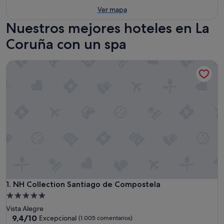
Ver mapa
Nuestros mejores hoteles en La
Coruña con un spa
NH Collection Santiago de Compostela
NH Collection Santiago de Compostela
1. NH Collection Santiago de Compostela
Alojamiento
de
Vista Alegre
5.0 estrellas
9.4
9,4/10
Excepcional
(1.005 comentarios)