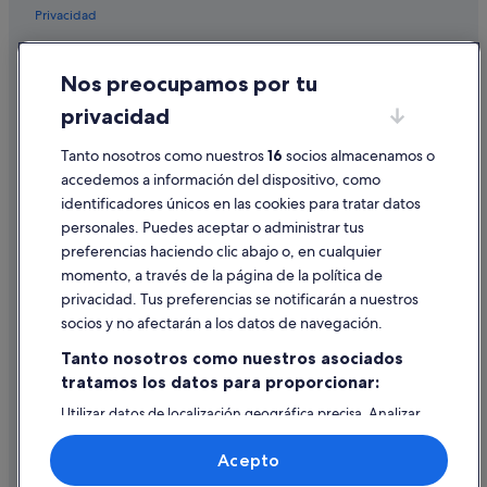
Privacidad
Hoteles con casino en La Coruña
Hoteles en la playa en La Coruña
Cookies
Nos preocupamos por tu
Campings de caravanas en La Coruña
Condiciones de uso
privacidad
Accor Hotels en La Coruña
Información legal/contacto
Hoteles de lujo en La Coruña
Pautas sobre el contenido y cómo denunciar contenido
Tanto nosotros como nuestros
16
socios almacenamos o
accedemos a información del dispositivo, como
Hoteles en la playa en La Coruña
identificadores únicos en las cookies para tratar datos
Ayuda
Hoteles con casino en La Coruña
personales. Puedes aceptar o administrar tus
Ayuda
Hoteles para familias en La Coruña
preferencias haciendo clic abajo o, en cualquier
momento, a través de la página de la política de
Casas de huéspedes en Centro histórico de La Coruña
Cancelar un vuelo
privacidad. Tus preferencias se notificarán a nuestros
Hoteles con todo incluido en La Coruña
Cancelar una reserva de hotel o de un alquiler vacacional
socios y no afectarán a los datos de navegación.
Hoteles boutique en La Coruña
Plazos de reembolso
Tanto nosotros como nuestros asociados
Hoteles LGTBQIA en La Coruña
tratamos los datos para proporcionar:
Utilizar un cupón de Expedia
Chalets en La Coruña
Utilizar datos de localización geográfica precisa. Analizar
Documentos para viajes internacionales
activamente las características del dispositivo para su
Cabañas en La Coruña
identificación. Almacenar la información en un dispositivo
Acepto
y/o acceder a ella. Publicidad y contenido personalizados,
La Coruña hoteles