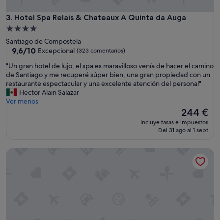
y
i
l
a
Hotel Spa Relais & Chateaux A Quinta da Auga
3. Hotel Spa Relais & Chateaux A Quinta da Auga
a
"
s
Alojamiento
a
de
Santiago de Compostela
l
4.0 estrellas
9.6
9,6/10
Excepcional
(323 comentarios)
b
sobre
e
"
"Un gran hotel de lujo, el spa es maravilloso venía de hacer el camino
10,
r
U
de Santiago y me recuperé súper bien, una gran propiedad con un
Excepcional,
c
n
restaurante espectacular y una excelente atención del personal"
(323 comentarios)
a
g
Hector Alain Salazar
s
r
Ver menos
l
a
El
244 €
a
n
precio
incluye tasas e impuestos
e
h
actual
Del 31 ago al 1 sept
x
o
es
t
t
de
Eurostars Ciudad de la Coruña
e
e
244 €
r
l
i
d
o
e
r
l
n
u
o
j
t
o