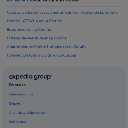
r
t
a
e
Casas privadas de vacaciones en Centro histórico de La Coruña
r
e
y
s
Hoteles LGTBQIA en La Coruña
r
p
Residences en La Coruña
e
e
l
c
Hoteles de aventura en La Coruña
a
t
j
a
Apartoteles en Centro histórico de La Coruña
a
c
Hoteles con todo incluido en La Coruña
r
u
n
l
Casas de huéspedes en La Coruña
o
a
s
r
Casas de campo en La Coruña
c
y
Hoteles para bodas en La Coruña
o
u
Empresa
n
n
Hoteles para bodas en La Coruña
t
a
Quiénes somos
a
e
Hoteles con piscina en La Coruña
n
x
Empleo
La Coruña hoteles
t
c
o
Anuncia tu alojamiento
e
Hoteles para familias en La Coruña
a
l
Publicidad
l
e
Hoteles cerca de Fundación Barrié
b