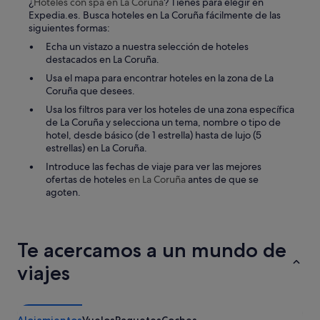
¿
Hoteles con spa
en La Coruña
? Tienes para elegir en
e
a
Expedia.es. Busca hoteles en La Coruña fácilmente de las
m
n
siguientes formas:
p
p
Echa un vistazo a nuestra selección de hoteles
o
r
destacados en La Coruña.
,
o
p
p
Usa el mapa para encontrar hoteles en la zona de La
o
i
Coruña que desees.
r
e
Usa los filtros para ver los hoteles de una zona específica
l
d
de La Coruña y selecciona un tema, nombre o tipo de
o
a
hotel, desde básico (de 1 estrella) hasta de lujo (5
q
d
estrellas) en La Coruña.
u
c
e
o
Introduce las fechas de viaje para ver las mejores
n
n
ofertas de hoteles
en La Coruña
antes de que se
o
u
agoten.
p
n
u
r
d
e
i
s
Te acercamos a un mundo de
m
t
o
viajes
a
s
u
e
r
n
a
t
n
Alojamientos
Vuelos
Paquetes
Coches