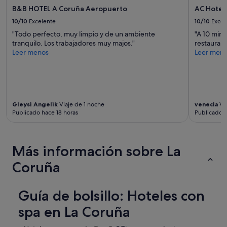
r
y
r
m
B&B HOTEL A Coruña Aeropuerto
AC Hotel
s
condiciones
i
e
o
10/10
Excelente
10/10
Excel
adicionales.
t
r
n
a
"Todo perfecto, muy limpio y de un ambiente
"A 10 minu
e
a
n
tranquilo. Los trabajadores muy majos."
restauran
c
l
d
Leer menos
Leer men
u
f
o
p
a
y
e
n
b
r
t
r
é
á
i
s
s
Gleysi Angelik
Viaje de 1 noche
venecia
Via
n
ú
t
Publicado hace 18 horas
Publicado 
c
p
i
a
e
c
n
r
o
d
b
Más información sobre La
"
o
i
t
e
Coruña
o
n
d
,
o
u
Guía de bolsillo: Hoteles con
e
n
l
a
spa en La Coruña
t
g
i
r