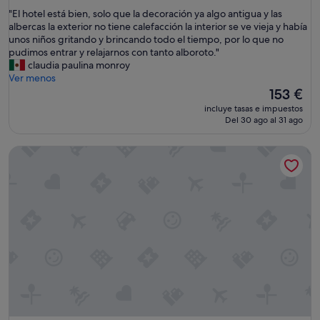
sobre
"
"El hotel está bien, solo que la decoración ya algo antigua y las
10,
E
albercas la exterior no tiene calefacción la interior se ve vieja y había
Excepcional,
l
unos niños gritando y brincando todo el tiempo, por lo que no
(1.005 comentarios)
h
pudimos entrar y relajarnos con tanto alboroto."
o
claudia paulina monroy
t
Ver menos
e
El
153 €
l
precio
incluye tasas e impuestos
e
actual
Del 30 ago al 31 ago
s
es
t
de
Hotel NH Collection A Coruña Finisterre
á
153 €
b
i
e
n
,
s
o
l
o
q
u
e