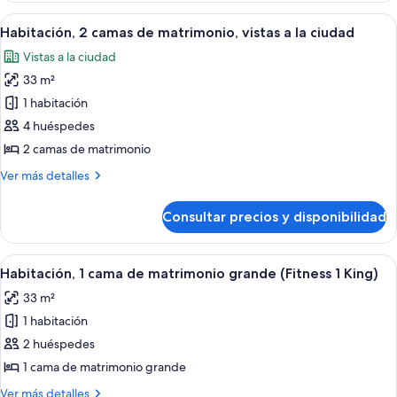
vistas
cama
Abrir
Habitación de hotel con un ventanal am
a
8
de
Habitación, 2 camas de matrimonio, vistas a la ciudad
todas
la
matrimonio
Vistas a la ciudad
grande,
las
ciudad
vistas
33 m²
fotos
a
de
1 habitación
la
Habitación,
ciudad
4 huéspedes
2
2 camas de matrimonio
camas
Más
Ver más detalles
de
detalles
matrimonio,
de
Consultar precios y disponibilidad
Habitación,
vistas
2
a
camas
Abrir
Habitación de hotel con bicicleta estát
la
5
de
Habitación, 1 cama de matrimonio grande (Fitness 1 King)
todas
ciudad
matrimonio,
33 m²
vistas
las
a
1 habitación
fotos
la
de
2 huéspedes
ciudad
Habitación,
1 cama de matrimonio grande
1
Más
Ver más detalles