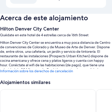
Acerca de este alojamiento
Hilton Denver City Center
Quédate en este hotel de 4 estrellas cerca de 16th Street
Hilton Denver City Center se encuentra a muy poca distancia de Centro
de convenciones de Colorado y de Museo de Arte de Denver. Dispone
de, entre otros, una cafetería, un jardín y servicio de tintorería. El
restaurante de las instalaciones (Prospects Urban Kitchen) dispone de
cocina americana y ofrece cena y platos ligeros y cuenta con happy
hour. Conéctate al wifi de las habitaciones (de pago), que tiene una
velocidad de 50 Mbps o más. También encontrarás comodidades como
Información sobre los derechos de cancelación
un bar y un gimnasio.
También podrás disfrutar de otros servicios, como:
Alojamientos similares
Desayuno a la carta (de pago), aparcamiento con asistencia (de
Hyatt Place Denver Downtown
Hyatt C
pago) y servicio de registro de salida exprés
Servicios de conserjería, 28 salas de reuniones y consigna de
equipaje
Personal multilingüe, muebles de exterior y portero o botones