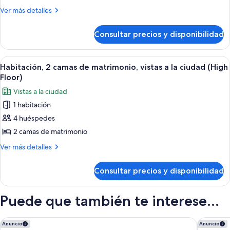
cama
Más
Ver más detalles
de
detalles
de
matrimonio
Consultar precios y disponibilidad
Habitación,
grande,
1
vistas
cama
Abrir
Habitación de hotel con dos camas, un e
14
a
de
Habitación, 2 camas de matrimonio, vistas a la ciudad (High
todas
matrimonio
la
Floor)
grande,
las
ciudad
Vistas a la ciudad
vistas
fotos
(High
a
1 habitación
de
la
Floor)
4 huéspedes
Habitación,
ciudad
(High
2
2 camas de matrimonio
Floor)
camas
Más
Ver más detalles
de
detalles
de
matrimonio,
Consultar precios y disponibilidad
Habitación,
vistas
2
a
camas
Puede que también te interese...
la
de
matrimonio,
ciudad
vistas
The Westin Westminster
Denver M
Anuncio
Anuncio
(High
a