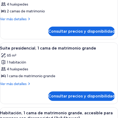
sofá
de
4 huéspedes
cama
Habitación,
2 camas de matrimonio
2
Más
Ver más detalles
camas
detalles
de
de
Consultar precios y disponibilidad
Habitación,
matrimonio
2
camas
Abrir
Una habitación de hotel con una cama g
8
de
Suite presidencial, 1 cama de matrimonio grande
todas
matrimonio
65 m²
las
1 habitación
fotos
de
4 huéspedes
Suite
1 cama de matrimonio grande
presidencial,
Más
Ver más detalles
1
detalles
cama
de
Consultar precios y disponibilidad
Suite
de
presidencial,
matrimonio
1
Abrir
Habitación de hotel con una cama grand
grande
5
cama
Habitación, 1 cama de matrimonio grande, accesible para
todas
de