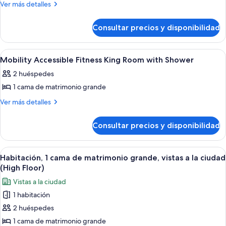
de
Más
Ver más detalles
King
Shower)
detalles
King
-
de
3x3
Studio
Consultar precios y disponibilidad
King
Shower)
with
Studio
Sofabed
with
Abrir
Ropa de cama de alta calidad, edredon
6
Sofabed
Mobility Accessible Fitness King Room with Shower
todas
2 huéspedes
las
1 cama de matrimonio grande
fotos
de
Más
Ver más detalles
detalles
Mobility
de
Accessible
Consultar precios y disponibilidad
Mobility
Fitness
Accessible
King
Fitness
Abrir
Habitación de hotel con una cama grand
9
King
Room
Habitación, 1 cama de matrimonio grande, vistas a la ciudad
todas
Room
(High Floor)
with
with
las
Shower
Vistas a la ciudad
Shower
fotos
1 habitación
de
2 huéspedes
Habitación,
1
1 cama de matrimonio grande