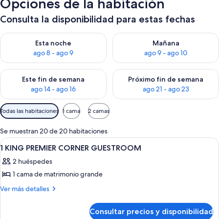
Opciones de la habitación
Consulta la disponibilidad para estas fechas
Consulta la disponibilidad para esta noche, ago 8 - ago 9
Consulta la disponibilidad pa
Esta noche
Mañana
ago 8 - ago 9
ago 9 - ago 10
Consulta la disponibilidad para este fin de semana, ago 14 - a
Consulta la disponibilidad par
Este fin de semana
Próximo fin de semana
ago 14 - ago 16
ago 21 - ago 23
Filtros
Todas las habitaciones
1 cama
2 camas
disponibles
para
Se muestran 20 de 20 habitaciones
las
Abrir
Un baño moderno con un espejo gran
1
1 KING PREMIER CORNER GUESTROOM
habitaciones
todas
2 huéspedes
las
1 cama de matrimonio grande
fotos
de
Más
Ver más detalles
detalles
1
de
KING
Consultar precios y disponibilidad
1