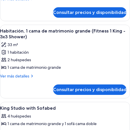
cama
detalles
de
de
Consultar precios y disponibilidad
Habitación,
matrimonio
1
grande
cama
Abrir
Una habitación de hotel con una cama g
(Fitness
7
de
Habitación, 1 cama de matrimonio grande (Fitness 1 King -
todas
matrimonio
1
3x3 Shower)
grande
las
King)
33 m²
(Fitness
fotos
1
1 habitación
de
King)
2 huéspedes
Habitación,
1
1 cama de matrimonio grande
cama
Más
Ver más detalles
de
detalles
de
matrimonio
Consultar precios y disponibilidad
Habitación,
grande
1
(Fitness
cama
Abrir
Una habitación de hotel moderna con un
7
1
de
King Studio with Sofabed
todas
matrimonio
King
4 huéspedes
grande
las
-
(Fitness
1 cama de matrimonio grande y 1 sofá cama doble
fotos
3x3
1