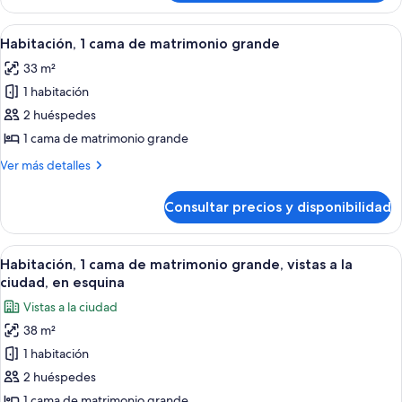
PREMIER
KING
CORNER
PREMIER
Abrir
Una habitación de hotel con una cama g
8
CORNER
GUESTROOM
Habitación, 1 cama de matrimonio grande
todas
GUESTROOM
33 m²
las
1 habitación
fotos
de
2 huéspedes
Habitación,
1 cama de matrimonio grande
1
Más
Ver más detalles
cama
detalles
de
de
Consultar precios y disponibilidad
Habitación,
matrimonio
1
grande
cama
Abrir
Una habitación de hotel con una cama g
8
de
Habitación, 1 cama de matrimonio grande, vistas a la
todas
matrimonio
ciudad, en esquina
grande
las
Vistas a la ciudad
fotos
38 m²
de
1 habitación
Habitación,
1
2 huéspedes
cama
1 cama de matrimonio grande