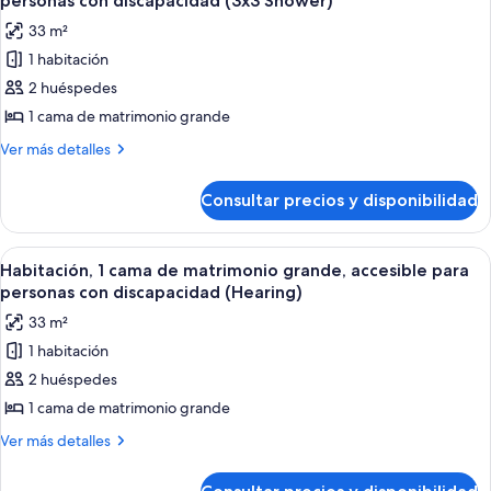
personas con discapacidad (3x3 Shower)
matrimonio
las
33 m²
grande
fotos
1 habitación
de
2 huéspedes
Habitación,
1
1 cama de matrimonio grande
cama
Más
Ver más detalles
de
detalles
de
matrimonio
Consultar precios y disponibilidad
Habitación,
grande,
1
accesible
cama
Abrir
Una habitación de hotel con una cama g
6
para
de
Habitación, 1 cama de matrimonio grande, accesible para
todas
matrimonio
personas
personas con discapacidad (Hearing)
grande,
las
con
33 m²
accesible
fotos
discapacidad
para
1 habitación
de
personas
(3x3
2 huéspedes
Habitación,
con
Shower)
discapacidad
1
1 cama de matrimonio grande
(3x3
cama
Más
Ver más detalles
Shower)
de
detalles
de
matrimonio