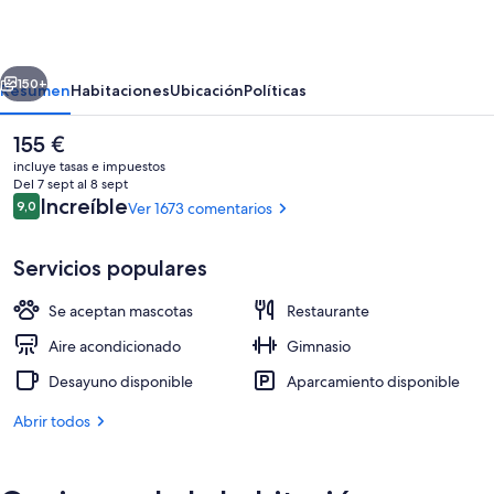
City
Center
erior
Siguiente
150+
Resumen
Habitaciones
Ubicación
Políticas
El
155 €
precio
incluye tasas e impuestos
actual
Del 7 sept al 8 sept
es
Comentarios
Increíble
9,0
Ver 1673 comentarios
9,0 de 10
de
155 €
Servicios populares
Se aceptan mascotas
Restaurante
Exterior
Aire acondicionado
Gimnasio
Desayuno disponible
Aparcamiento disponible
Abrir todos