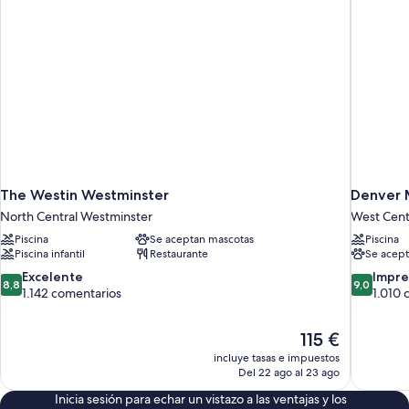
Floor)
la
ciudad
(High
Floor)
The Westin Westminster
Denver 
North Central Westminster
West Cent
Piscina
Se aceptan mascotas
Piscina
Piscina infantil
Restaurante
Se acept
8.8
9.0
Excelente
Impre
8,8
9,0
sobre
sobre
1.142 comentarios
1.010 
10,
10,
Excelente,
Impresion
El
115 €
1.142 comentarios
1.010 com
precio
incluye tasas e impuestos
actual
Del 22 ago al 23 ago
es
Inicia sesión para echar un vistazo a las ventajas y los
de