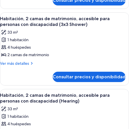
Consultar precios y disponibilidad
Habitación,
grande,
1
accesible
cama
Abrir
Habitación de hotel con dos camas, un e
10
para
de
Habitación, 2 camas de matrimonio, accesible para
todas
matrimonio
personas
personas con discapacidad (3x3 Shower)
grande,
las
con
33 m²
accesible
fotos
discapacidad
para
1 habitación
de
personas
(Hearing)
4 huéspedes
Habitación,
con
discapacidad
2
2 camas de matrimonio
(Hearing)
camas
Más
Ver más detalles
de
detalles
de
matrimonio,
Consultar precios y disponibilidad
Habitación,
accesible
2
para
camas
Abrir
Habitación de hotel con dos camas, un e
10
personas
de
Habitación, 2 camas de matrimonio, accesible para
todas
matrimonio,
con
personas con discapacidad (Hearing)
accesible
las
discapacidad
33 m²
para
fotos
(3x3
personas
1 habitación
de
con
Shower)
4 huéspedes
Habitación,
discapacidad