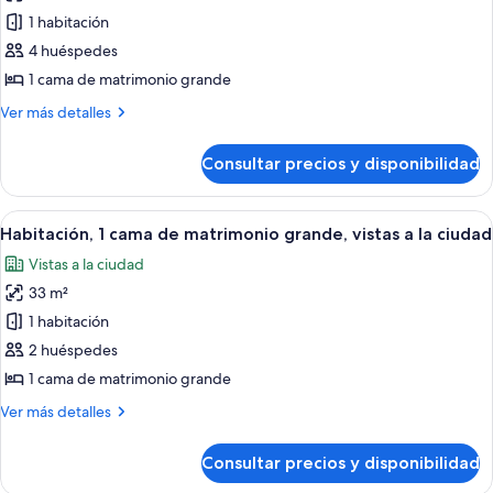
fotos
1 habitación
de
4 huéspedes
Suite,
1
1 cama de matrimonio grande
habitación,
Más
Ver más detalles
accesible
detalles
de
para
Consultar precios y disponibilidad
Suite,
personas
1
con
habitación,
Abrir
Habitación de hotel con una cama grand
8
discapacidad
accesible
Habitación, 1 cama de matrimonio grande, vistas a la ciudad
todas
para
(Hearing)
Vistas a la ciudad
personas
las
con
33 m²
fotos
discapacidad
de
1 habitación
(Hearing)
Habitación,
2 huéspedes
1
1 cama de matrimonio grande
cama
Más
Ver más detalles
de
detalles
matrimonio
de
Consultar precios y disponibilidad
Habitación,
grande,
1