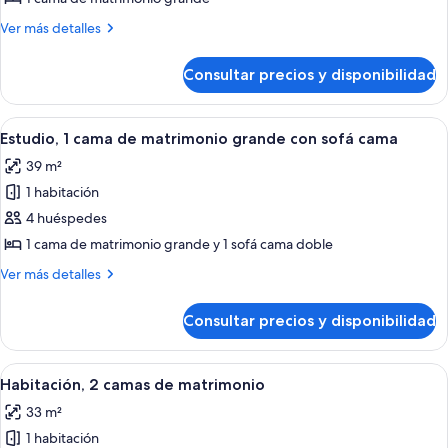
de
Más
Ver más detalles
matrimonio
detalles
grande,
de
Consultar precios y disponibilidad
Habitación,
vistas
1
a
cama
Abrir
Habitación de hotel moderna con escrit
la
6
de
Estudio, 1 cama de matrimonio grande con sofá cama
todas
matrimonio
ciudad,
39 m²
grande,
las
en
vistas
1 habitación
fotos
esquina
a
de
4 huéspedes
la
Estudio,
ciudad,
1 cama de matrimonio grande y 1 sofá cama doble
en
1
Más
Ver más detalles
esquina
cama
detalles
de
de
Consultar precios y disponibilidad
Estudio,
matrimonio
1
grande
cama
Abrir
Habitación de hotel con dos camas, un e
con
9
de
Habitación, 2 camas de matrimonio
todas
matrimonio
sofá
33 m²
grande
las
cama
con
1 habitación
fotos