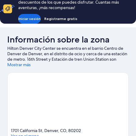
descuentos de los que puedes disfrutar. Cuantas más
115 €
aventuras, ¡más recompensas!
Iniciar sesión
Registrarme gratis
Información sobre la zona
Hilton Denver City Center se encuentra en el barrio Centro de
Denver de Denver, en el distrito de ocio y cerca de una estación
de metro. 16th Street y Estación de tren Union Station son
lugares imprescindibles para los amantes de las tiendas;
Mostrar más
añádelos a tu itinerario junto a otros atractivos turísticos como
Zoológico de Denver. ¿Te apetece disfrutar de un evento
especial? Puedes consultar el calendario de Coors Field o
Pabellón multiusos Ball Arena. Tendrás la oportunidad de
disfrutar del agua realizando actividades como kayak o rafting,
pero también podrás vivir grandes aventuras practicando el
ciclismo de montaña o las rutas a pie o en bicicleta en las
inmediaciones.
Ver guía de viaje de Denver
1701 California St, Denver, CO, 80202