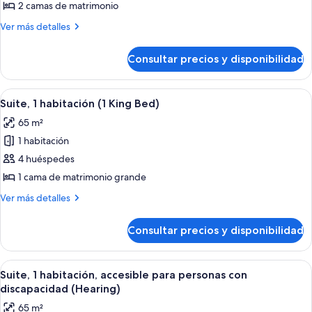
(3x3
2
2 camas de matrimonio
Shower)
camas
Más
Ver más detalles
de
detalles
de
matrimonio,
Consultar precios y disponibilidad
Habitación,
accesible
2
para
camas
Abrir
Una habitación de hotel moderna con s
16
personas
de
Suite, 1 habitación (1 King Bed)
todas
matrimonio,
con
65 m²
accesible
las
discapacidad
para
1 habitación
fotos
(Hearing)
personas
de
4 huéspedes
con
Suite,
discapacidad
1 cama de matrimonio grande
(Hearing)
1
Más
Ver más detalles
habitación
detalles
(1
de
Consultar precios y disponibilidad
Suite,
King
1
Bed)
habitación
Abrir
Una sala de estar con un sofá modula
14
(1
Suite, 1 habitación, accesible para personas con
todas
King
discapacidad (Hearing)
Bed)
las
65 m²