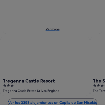
noche,
para
San
7
mañana
Nicolás
ago
por
para
-
la
este
8
noche,
fin
ago
8
de
Ver mapa
ago
semana,
-
7
Tregenna Castle Resort
The St I
9
ago
ago
-
9
ago
Tregenna Castle Resort
The S
3
3.5
out
out
Tregenna Castle Estate St Ives England
The Terr
of
of
5
5
Ver los 3358 alojamientos en Capila de San Nicolás