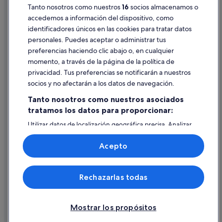
Tanto nosotros como nuestros
16
socios almacenamos o
Pautas sobre el contenido y cómo denunciar contenido
accedemos a información del dispositivo, como
identificadores únicos en las cookies para tratar datos
Ayuda
personales. Puedes aceptar o administrar tus
Ayuda
preferencias haciendo clic abajo o, en cualquier
momento, a través de la página de la política de
Cancelar un vuelo
privacidad. Tus preferencias se notificarán a nuestros
Cancelar una reserva de hotel o de un alquiler vacacional
socios y no afectarán a los datos de navegación.
Plazos de reembolso
Tanto nosotros como nuestros asociados
tratamos los datos para proporcionar:
Utilizar un cupón de Expedia
Utilizar datos de localización geográfica precisa. Analizar
Documentos para viajes internacionales
activamente las características del dispositivo para su
identificación. Almacenar la información en un dispositivo
Acepto
y/o acceder a ella. Publicidad y contenido personalizados,
medición de publicidad y contenido, investigación de
audiencia y desarrollo de servicios.
© 2026 Expedia, Inc., una empresa de Expedia Group. Todos los
Rechazarlas todas
Lista de asociados (proveedores)
derechos reservados. Expedia y el logotipo de Expedia son marcas
comerciales o marcas comerciales registradas de Expedia, Inc.
Vacationspot, S.L., Agencia de Viajes, I-AV-0000631.3.
Mostrar los propósitos