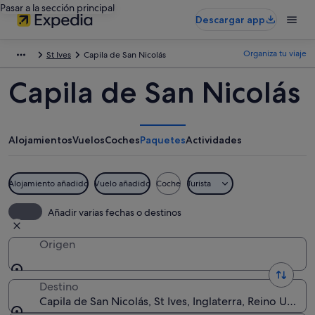
Pasar a la sección principal
Descargar app
Organiza tu viaje
St Ives
Capila de San Nicolás
Capila de San Nicolás
Alojamientos
Vuelos
Coches
Paquetes
Actividades
Alojamiento añadido
Vuelo añadido
Coche
Turista
Añadir varias fechas o destinos
Origen
Destino
Capila de San Nicolás, St Ives, Inglaterra, Reino Unido