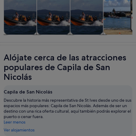
Visitas guiadas
Aventuras y al
Visitas
Visitas
y excursiones
aire libre
acuáticas y
privadas y
de un día
cruceros
personalizada
Alójate cerca de las atracciones
populares de Capila de San
Nicolás
Capila de San Nicolás
Descubre la historia más representativa de St Ives desde uno de sus
espacios más populares: Capila de San Nicolás. Además de ser un
destino con una rica oferta cultural, aquí también podrás explorar el
puerto o cenar fuera.
Leer menos
Ver alojamientos