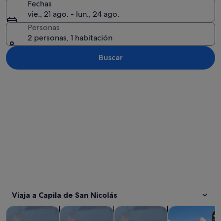
Fechas
vie., 21 ago. - lun., 24 ago.
Personas
2 personas, 1 habitación
Buscar
Ver mapa
Viaja a Capila de San Nicolás
Se abre en una pesta
Se abre en una pesta
Se 
Visitas guiadas y excursiones de un día
Aventuras y al aire libre
Visitas acuáticas y cruceros
Visitas privada