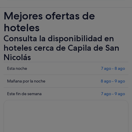
Mejores ofertas de
hoteles
Consulta la disponibilidad en
hoteles cerca de Capila de San
Nicolás
Comprueba
Esta noche
7 ago - 8 ago
los
precios
Comprueba
Mañana por la noche
8 ago - 9 ago
cerca
los
de
precios
Comprueba
Este fin de semana
7 ago - 9 ago
Capila
cerca
los
de
de
precios
San
Capila
cerca
Nicolás
de
de
para
San
Capila
esta
Nicolás
de