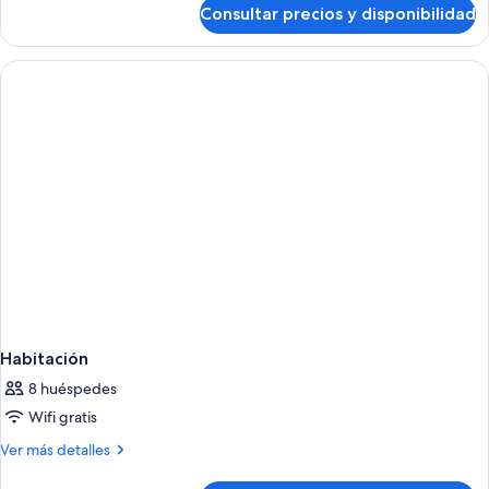
de
Consultar precios y disponibilidad
Habitación
familiar,
vistas
parciales
al
mar
Habitación
8 huéspedes
Wifi gratis
Más
Ver más detalles
detalles
de