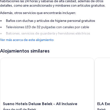
habitaciones las 24 horas y sábanas de alta calidad, además de otros
detalles, como aire acondicionado y minibares con artículos gratuitos.
Además, otros servicios que encontrarás incluyen:
Baños con duchas y artículos de higiene personal gratuitos
Televisiones LED de 32 pulgadas con canales por cable
Balcones, servicios de guardería y hervidores eléctricos
Ver más acerca de este alojamiento
Alojamientos similares
Sueno Hotels Deluxe Belek - All Inclusive
ELA Excel
Sueno
ELA
Sueno Hotels Deluxe Belek - All Inclusive
ELA Exc
Hotels
Excelle
Área de golf de Belek
Belek