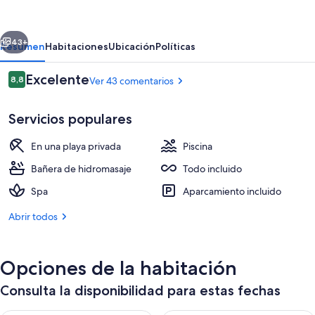
Luxury
Resort
erior
Siguiente
&
43+
Resumen
Habitaciones
Ubicación
Políticas
Spa
Comentarios
Excelente
8,8
Ver 43 comentarios
–
8,8 de 10
All
Servicios populares
Inclusive
En una playa privada
Piscina
Bañera de hidromasaje
Todo incluido
Spa
Aparcamiento incluido
Una piscina cubierta, 3 piscinas al aire
Abrir todos
Opciones de la habitación
Consulta la disponibilidad para estas fechas