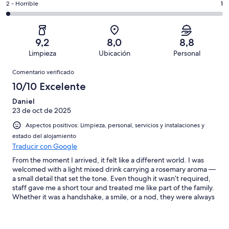
43
un
1
2 - Horrible
1
de
de
con
total
comentarios
43
un
una
de
de
con
total
puntuación
43
un
una
de
9,2
8,0
8,8
de
con
total
puntuación
43
Limpieza
Ubicación
Personal
10
una
de
de
con
Comentarios
-
puntuación
43
8
Comentario verificado
una
Excelente
de
con
-
puntuación
10/10 Excelente
6
una
Bueno
de
-
puntuación
Daniel
4
Normal
23 de oct de 2025
de
-
2
Aspectos positivos: Limpieza, personal, servicios y instalaciones y
Mediocre
-
estado del alojamiento
Horrible
Traducir con Google
From the moment I arrived, it felt like a different world. I was
welcomed with a light mixed drink carrying a rosemary aroma —
a small detail that set the tone. Even though it wasn’t required,
staff gave me a short tour and treated me like part of the family.
Whether it was a handshake, a smile, or a nod, they were always
inviting. If language got in the way, they still tried their best —
and that effort mattered. At first, the resort felt huge, but after
walking it a few times, I knew it by heart. The beach was