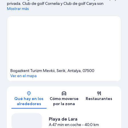
privada. Club de golf Cornelia y Club de golf Carya son
excelentes opciones si buscas unas vacaciones activas; para
Mostrar más
sumergirte en la naturaleza, nada como EXPO 2016 de Antalya.
¿Deseando estar ya en el agua? Con actividades como
submarinismo, windsurf o rafting a tu alcance, no te faltarán
aventuras cerca de tu alojamiento.
Ver guía de viaje de Serik
Ver más complejos turísticos en Serik
Bogazkent Turizm Mevkii, Serik, Antalya, 07500
Ver en el mapa
Mapa
Qué hay en los
Cómo moverse
Restaurantes
alrededores
por la zona
Playa de Lara
A 47 min en coche
- 40.0 km