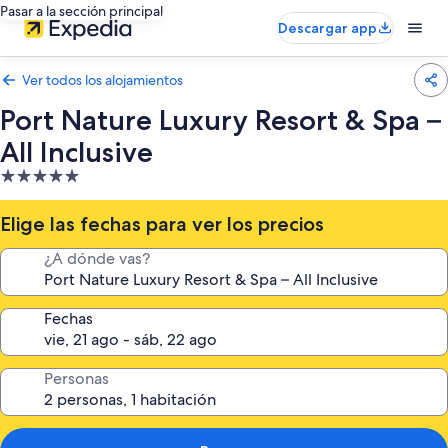
Pasar a la sección principal
Descargar app
Ver todos los alojamientos
Port Nature Luxury Resort & Spa –
All Inclusive
Alojamiento
de
5.0 estrellas
Elige las fechas para ver los precios
¿A dónde vas?
Fechas
Personas