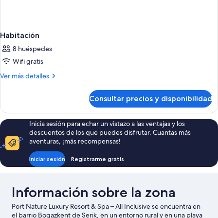
Habitación
8 huéspedes
Wifi gratis
Más
Ver más detalles
detalles
de
Consultar precios y disponibilidad
Habitación
Inicia sesión para echar un vistazo a las ventajas y los
descuentos de los que puedes disfrutar. Cuantas más
aventuras, ¡más recompensas!
Iniciar sesión
Registrarme gratis
Información sobre la zona
Port Nature Luxury Resort & Spa – All Inclusive se encuentra en
el barrio Bogazkent de Serik, en un entorno rural y en una playa