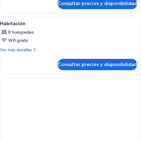
Consultar precios y disponibilidad
Habitación
Abrir
Una habitación de hotel con una cama 
4
Habitación
todas
8 huéspedes
las
Wifi gratis
fotos
de
Más
Ver más detalles
detalles
Habitación
de
Consultar precios y disponibilidad
Habitación