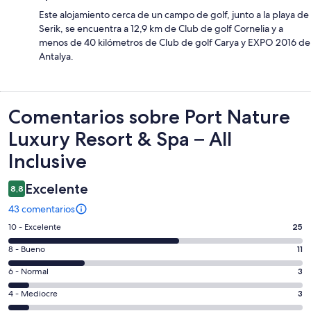
Este alojamiento cerca de un campo de golf, junto a la playa de
Serik, se encuentra a 12,9 km de Club de golf Cornelia y a
menos de 40 kilómetros de Club de golf Carya y EXPO 2016 de
Antalya.
Comentarios
Comentarios sobre Port Nature
Luxury Resort & Spa – All
Inclusive
Excelente
8,8
43 comentarios
25
10 - Excelente
25
comentarios
11
8 - Bueno
11
de
comentarios
un
3
6 - Normal
3
de
total
comentarios
un
3
4 - Mediocre
3
de
de
total
comentarios