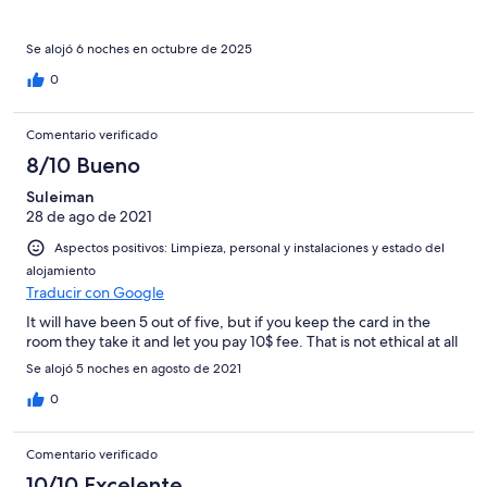
outstanding — dark-colored sand, spotless, and perfectly
organized. The staff’s efficiency was impressive; even the
menus showed prep times, and they were accurate. The food
Se alojó 6 noches en octubre de 2025
and drinks were excellent, especially the seaside bar and Turkish
0
fusion dishes. The spa was a highlight — after 19 hours of travel,
that massage was exactly what I needed. The barber, Max, gave
me a haircut and shave that made me look like a rock star.
Comentario verificado
Nighttime entertainment was awesome — music and energy
8/10 Bueno
that could rival Manhattan nightlife. This hotel truly offers
something for everyone: family fun, peace and quiet, or social
Suleiman
energy. Safe, cultural, and full of life — Port Nature is the
28 de ago de 2021
definition of a perfect escape.
Aspectos positivos: Limpieza, personal y instalaciones y estado del
alojamiento
Traducir con Google
It will have been 5 out of five, but if you keep the card in the
room they take it and let you pay 10$ fee. That is not ethical at all
Se alojó 5 noches en agosto de 2021
0
Comentario verificado
10/10 Excelente