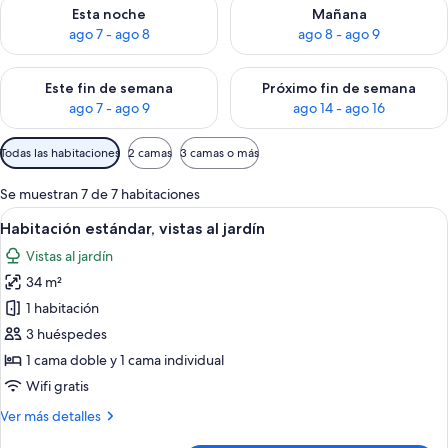
Consulta la disponibilidad para esta noche, ago 7 - ago 8
Consulta la disponibilidad pa
Esta noche
Mañana
ago 7 - ago 8
ago 8 - ago 9
Consulta la disponibilidad para este fin de semana, ago 7 - ag
Consulta la disponibilidad par
Este fin de semana
Próximo fin de semana
ago 7 - ago 9
ago 14 - ago 16
Filtros
Todas las habitaciones
2 camas
3 camas o más
disponibles
para
Se muestran 7 de 7 habitaciones
las
Abrir
Habitación de hotel con dos camas, un 
4
Habitación estándar, vistas al jardín
habitaciones
todas
Vistas al jardín
las
34 m²
fotos
de
1 habitación
Habitación
3 huéspedes
estándar,
1 cama doble y 1 cama individual
vistas
Wifi gratis
al
Más
Ver más detalles
jardín
detalles