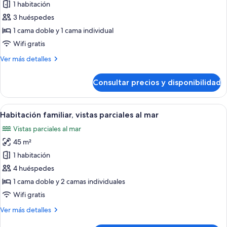
de
1 habitación
Habitación
3 huéspedes
estándar,
1 cama doble y 1 cama individual
vistas
Wifi gratis
al
Más
Ver más detalles
mar
detalles
de
Consultar precios y disponibilidad
Habitación
estándar,
vistas
Abrir
Habitación de hotel moderna con una c
4
al
Habitación familiar, vistas parciales al mar
todas
mar
Vistas parciales al mar
las
45 m²
fotos
de
1 habitación
Habitación
4 huéspedes
familiar,
1 cama doble y 2 camas individuales
vistas
Wifi gratis
parciales
Más
Ver más detalles
al
detalles
mar