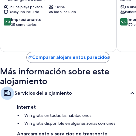
Deluxe
Resort
En una playa privada
Piscina
En una
Belek
Belek
Desayuno incluido
Todo incluido
Bañera
-
-
All
All
9.0
9.2
Impresionante
Imp
9,0
9,2
Inclusive
Inclusiv
sobre
sobre
35 comentarios
175 
Área
Belek
10,
10,
de
Impresionante,
Impresi
golf
35 comentarios
175 com
de
Belek
Comparar alojamientos parecidos
Más información sobre este
alojamiento
Servicios del alojamiento
Internet
Wifi gratis en todas las habitaciones
Wifi gratis disponible en algunas zonas comunes
Aparcamiento y servicios de transporte