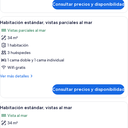
de
Consultar precios y disponibilidad
Habitación
estándar,
vistas
Abrir
Habitación de hotel con dos camas, un 
4
al
Habitación estándar, vistas parciales al mar
todas
jardín
Vistas parciales al mar
las
34 m²
fotos
de
1 habitación
Habitación
3 huéspedes
estándar,
1 cama doble y 1 cama individual
vistas
Wifi gratis
parciales
Más
Ver más detalles
al
detalles
mar
de
Consultar precios y disponibilidad
Habitación
estándar,
vistas
Abrir
Habitación de hotel con dos camas, un 
3
parciales
Habitación estándar, vistas al mar
todas
al
Vista al mar
mar
las
34 m²
fotos