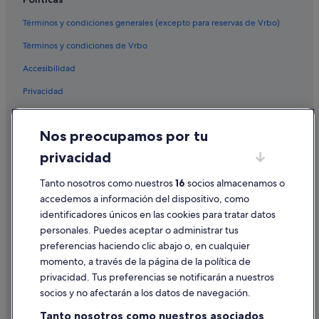
Términos y condiciones generales (excepto para reservas de Vrbo)
Términos y condiciones de Vrbo
Accesibilidad
Privacidad
Cookies
Nos preocupamos por tu
Condiciones de uso
privacidad
Información legal/contacto
Tanto nosotros como nuestros
16
socios almacenamos o
Pautas sobre el contenido y cómo denunciar contenido
accedemos a información del dispositivo, como
identificadores únicos en las cookies para tratar datos
Ayuda
personales. Puedes aceptar o administrar tus
Ayuda
preferencias haciendo clic abajo o, en cualquier
momento, a través de la página de la política de
Cancelar un vuelo
privacidad. Tus preferencias se notificarán a nuestros
Cancelar una reserva de hotel o de un alquiler vacacional
socios y no afectarán a los datos de navegación.
Plazos de reembolso
Tanto nosotros como nuestros asociados