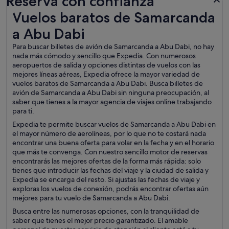
Reserva con confianza
Vuelos baratos de Samarcanda a Abu Dabi
Vuelos baratos de Samarcanda
a Abu Dabi
Para buscar billetes de avión de Samarcanda a Abu Dabi, no hay
nada más cómodo y sencillo que Expedia. Con numerosos
aeropuertos de salida y opciones distintas de vuelos con las
mejores líneas aéreas, Expedia ofrece la mayor variedad de
vuelos baratos de Samarcanda a Abu Dabi. Busca billetes de
avión de Samarcanda a Abu Dabi sin ninguna preocupación, al
saber que tienes a la mayor agencia de viajes online trabajando
para ti.
Expedia te permite buscar vuelos de Samarcanda a Abu Dabi en
el mayor número de aerolíneas, por lo que no te costará nada
encontrar una buena oferta para volar en la fecha y en el horario
que más te convenga. Con nuestro sencillo motor de reservas
encontrarás las mejores ofertas de la forma más rápida: solo
tienes que introducir las fechas del viaje y la ciudad de salida y
Expedia se encarga del resto. Si ajustas las fechas de viaje y
exploras los vuelos de conexión, podrás encontrar ofertas aún
mejores para tu vuelo de Samarcanda a Abu Dabi.
Busca entre las numerosas opciones, con la tranquilidad de
saber que tienes el mejor precio garantizado. El amable