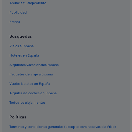
Punta Diamante hoteles
Anuncia tu alojamiento
Hoteles cerca de Playa Condesa
Publicidad
Tres Palos hoteles
Prensa
Villas en Acapulco
Búsquedas
Acapulco hoteles
Viajes a España
Puerto Marqués hoteles
Icacos hoteles
Hoteles en España
Casas privadas de vacaciones en Acapulco
Alquileres vacacionales España
Caleta hoteles
Paquetes de viaje a España
Zona costera de Acapulco hoteles
Vuelos baratos en España
Hoteles cerca de Acantilado La Quebrada
Alquiler de coches en España
Zapata hoteles
Todos los alojamientos
Hoteles cerca de Parque Papagayo
Políticas
Diamante hoteles
Hoteles cerca de Playa Majahua
Términos y condiciones generales (excepto para reservas de Vrbo)