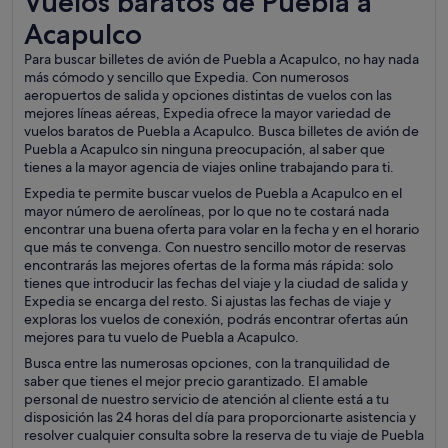
Vuelos baratos de Puebla a
Acapulco
Para buscar billetes de avión de Puebla a Acapulco, no hay nada
más cómodo y sencillo que Expedia. Con numerosos
aeropuertos de salida y opciones distintas de vuelos con las
mejores líneas aéreas, Expedia ofrece la mayor variedad de
vuelos baratos de Puebla a Acapulco. Busca billetes de avión de
Puebla a Acapulco sin ninguna preocupación, al saber que
tienes a la mayor agencia de viajes online trabajando para ti.
Expedia te permite buscar vuelos de Puebla a Acapulco en el
mayor número de aerolíneas, por lo que no te costará nada
encontrar una buena oferta para volar en la fecha y en el horario
que más te convenga. Con nuestro sencillo motor de reservas
encontrarás las mejores ofertas de la forma más rápida: solo
tienes que introducir las fechas del viaje y la ciudad de salida y
Expedia se encarga del resto. Si ajustas las fechas de viaje y
exploras los vuelos de conexión, podrás encontrar ofertas aún
mejores para tu vuelo de Puebla a Acapulco.
Busca entre las numerosas opciones, con la tranquilidad de
saber que tienes el mejor precio garantizado. El amable
personal de nuestro servicio de atención al cliente está a tu
disposición las 24 horas del día para proporcionarte asistencia y
resolver cualquier consulta sobre la reserva de tu viaje de Puebla