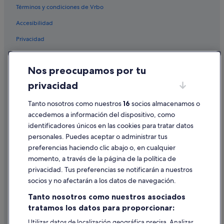
Hoteles cerca de Forum de Mundo Imperial
Términos y condiciones de Vrbo
Apartamentos en Acapulco
Accesibilidad
Guitarrón hoteles
Privacidad
Balcones al Mar hoteles
Cookies
Cabañas en La Sabana
Nos preocupamos por tu
Condiciones de uso
Complejos turísticos en Acapulco
privacidad
Información legal/contacto
Club Deportivo hoteles
Tanto nosotros como nuestros
16
socios almacenamos o
Pautas sobre el contenido y cómo denunciar contenido
Hoteles cerca de Playa Papagayo
accedemos a información del dispositivo, como
Moteles en Tres Palos
identificadores únicos en las cookies para tratar datos
Ayuda
personales. Puedes aceptar o administrar tus
Playa Diamante hoteles
Ayuda
preferencias haciendo clic abajo o, en cualquier
Granjas del Marqués hoteles
momento, a través de la página de la política de
Cancelar un vuelo
privacidad. Tus preferencias se notificarán a nuestros
Las Cruces hoteles
Cancelar una reserva de hotel o de un alquiler vacacional
socios y no afectarán a los datos de navegación.
Hoteles cerca de Playa Caletilla
Plazos de reembolso
Tanto nosotros como nuestros asociados
Moteles en Bajos del Ejido
tratamos los datos para proporcionar:
Utilizar un cupón de Expedia
Las Playas hoteles
Utilizar datos de localización geográfica precisa. Analizar