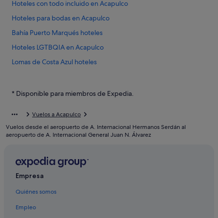
Hoteles con todo incluido en Acapulco
Hoteles para bodas en Acapulco
Bahía Puerto Marqués hoteles
Hoteles LGTBQIA en Acapulco
Lomas de Costa Azul hoteles
Pie de la Cuesta hoteles
Costa Azul hoteles
* Disponible para miembros de Expedia.
La Sabana hoteles
Vuelos a Acapulco
Avalon Resorts en Acapulco
Vuelos desde el aeropuerto de A. Internacional Hermanos Serdán al
Hoteles baratos en Acapulco
aeropuerto de A. Internacional General Juan N. Álvarez
Condominios en Acapulco
Icacos hoteles
Empresa
Magallanes hoteles
Quiénes somos
Área del bulevar Barra Vieja hoteles
La Venta hoteles
Empleo