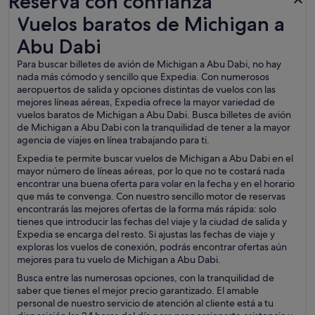
Reserva con confianza
Vuelos baratos de Michigan a Abu Dabi
Vuelos baratos de Michigan a
Abu Dabi
Para buscar billetes de avión de Michigan a Abu Dabi, no hay
nada más cómodo y sencillo que Expedia. Con numerosos
aeropuertos de salida y opciones distintas de vuelos con las
mejores líneas aéreas, Expedia ofrece la mayor variedad de
vuelos baratos de Michigan a Abu Dabi. Busca billetes de avión
de Michigan a Abu Dabi con la tranquilidad de tener a la mayor
agencia de viajes en línea trabajando para ti.
Expedia te permite buscar vuelos de Michigan a Abu Dabi en el
mayor número de líneas aéreas, por lo que no te costará nada
encontrar una buena oferta para volar en la fecha y en el horario
que más te convenga. Con nuestro sencillo motor de reservas
encontrarás las mejores ofertas de la forma más rápida: solo
tienes que introducir las fechas del viaje y la ciudad de salida y
Expedia se encarga del resto. Si ajustas las fechas de viaje y
exploras los vuelos de conexión, podrás encontrar ofertas aún
mejores para tu vuelo de Michigan a Abu Dabi.
Busca entre las numerosas opciones, con la tranquilidad de
saber que tienes el mejor precio garantizado. El amable
personal de nuestro servicio de atención al cliente está a tu