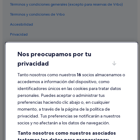
Términos y condiciones generales (excepto para reservas de Vrbo)
Términos y condiciones de Vrbo
Accesibilidad
Privacidad
Cookies
Nos preocupamos por tu
Condiciones de uso
privacidad
Información legal/contacto
Tanto nosotros como nuestros
16
socios almacenamos o
Pautas sobre el contenido y cómo denunciar contenido
accedemos a información del dispositivo, como
identificadores únicos en las cookies para tratar datos
Ayuda
personales. Puedes aceptar o administrar tus
Ayuda
preferencias haciendo clic abajo o, en cualquier
momento, a través de la página de la política de
Cancelar un vuelo
privacidad. Tus preferencias se notificarán a nuestros
Cancelar una reserva de hotel o de un alquiler vacacional
socios y no afectarán a los datos de navegación.
Plazos de reembolso
Tanto nosotros como nuestros asociados
tratamos los datos para proporcionar: