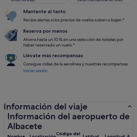
British Airways
Swiss International Air Lines
Mantente al tanto
Recibe alertas si los precios de vuelos suben o bajan.*
Reserva por menos
Ahorra hasta un 10 % en una selección de hoteles por
haber reservado un vuelo.*
Llévate más recompensas
Consigue millas de la aerolínea y nuestras recompensas.
Iniciar sesión
Información del viaje
Información del aeropuerto de
Albacete
Código del
Nombre
Localización
Latitud
Longitud
Alti