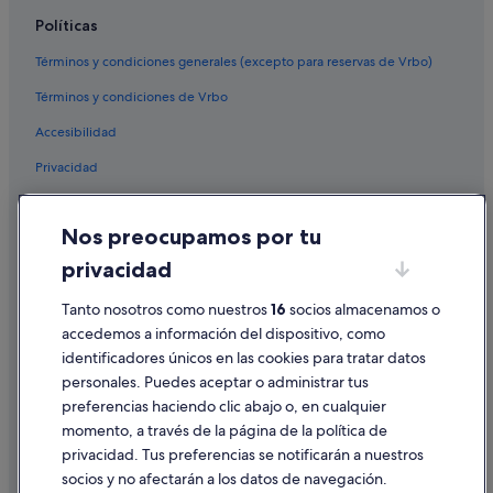
Políticas
Términos y condiciones generales (excepto para reservas de Vrbo)
Términos y condiciones de Vrbo
Accesibilidad
Privacidad
Cookies
Nos preocupamos por tu
Condiciones de uso
privacidad
Información legal/contacto
Tanto nosotros como nuestros
16
socios almacenamos o
Pautas sobre el contenido y cómo denunciar contenido
accedemos a información del dispositivo, como
identificadores únicos en las cookies para tratar datos
Ayuda
personales. Puedes aceptar o administrar tus
Ayuda
preferencias haciendo clic abajo o, en cualquier
momento, a través de la página de la política de
Cancelar un vuelo
privacidad. Tus preferencias se notificarán a nuestros
Cancelar una reserva de hotel o de un alquiler vacacional
socios y no afectarán a los datos de navegación.