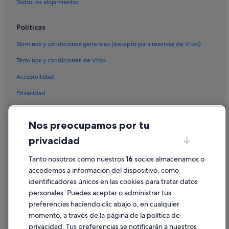
Todos los alojamientos
Políticas
Términos y condiciones generales (excepto para reservas de Vrbo)
Términos y condiciones de Vrbo
Accesibilidad
Privacidad
Cookies
Nos preocupamos por tu
Condiciones de uso
privacidad
Información legal/contacto
Pautas sobre el contenido y cómo denunciar contenido
Tanto nosotros como nuestros
16
socios almacenamos o
accedemos a información del dispositivo, como
identificadores únicos en las cookies para tratar datos
Ayuda
personales. Puedes aceptar o administrar tus
Ayuda
preferencias haciendo clic abajo o, en cualquier
momento, a través de la página de la política de
Cancelar un vuelo
privacidad. Tus preferencias se notificarán a nuestros