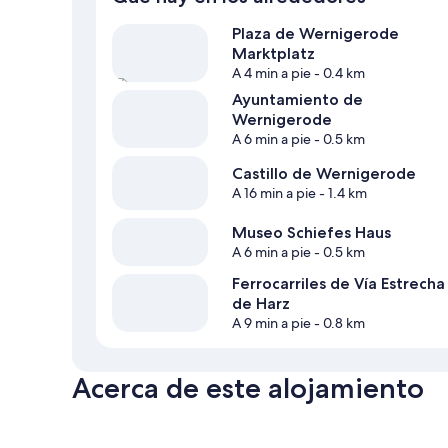
Plaza de Wernigerode
Marktplatz
A 4 min a pie
- 0.4 km
Ayuntamiento de
Wernigerode
A 6 min a pie
- 0.5 km
Castillo de Wernigerode
A 16 min a pie
- 1.4 km
Museo Schiefes Haus
A 6 min a pie
- 0.5 km
Ferrocarriles de Vía Estrecha
de Harz
A 9 min a pie
- 0.8 km
Acerca de este alojamiento