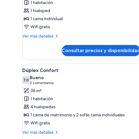
1 habitación
Habitación
1 huésped
individual
1 cama individual
Wifi gratis
Más
Ver más detalles
detalles
de
Consultar precios y disponibilida
Habitación
individual
Abrir
Una habitación moderna con una
5
Dúplex Confort
todas
Bueno
las
7,0
7,0 de 10
(2 comentarios)
2 comentarios
fotos
36 m²
de
1 habitación
Dúplex
4 huéspedes
Confort
1 cama de matrimonio y 2 sofás cama individuales
Wifi gratis
Más
Ver más detalles
detalles