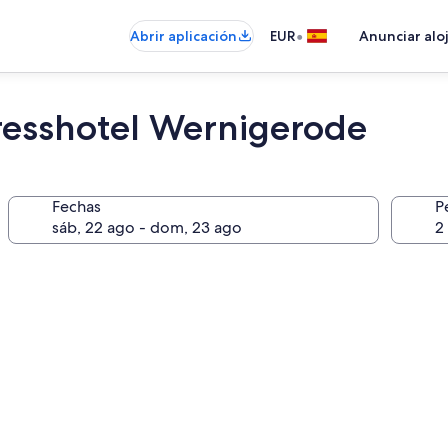
•
Abrir aplicación
EUR
Anunciar alo
resshotel Wernigerode
Fechas
P