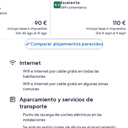
8.6
Excelente
8,6
sobre
389 comentarios
e
10,
arios
Excelente,
El
El
90 €
110 €
389 comentarios
precio
precio
os
incluye tasas e impuestos
incluye tasas e impuestos
actual
actual
Del 30 ago al 31 ago
Del 8 sept al 9 sept
es
es
de
de
Comparar alojamientos parecidos
90 €
110 €
Internet
Wifi e Internet por cable gratis en todas las
habitaciones
Wifi e Internet por cable gratis en algunas zonas
comunes
Aparcamiento y servicios de
transporte
Punto de recarga de coches eléctricos en las
instalaciones
Se aplican restricciones de altura en el aparcamiento