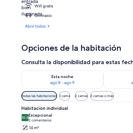
Wifi gratis
Exterior
Gimnasio
Abrir todos
Opciones de la habitación
Consulta la disponibilidad para estas fec
Consulta la disponibilidad para esta noche, ago 8 - 
Consulta la d
Esta noche
ago 8 - ago 9
Filtros
Todas las habitaciones
1 cama
2 camas
3 camas o más
disponibles
Abrir
Una habitación de hotel con cama
para
3
Habitación individual
todas
las
Excepcional
las
10,0
habitaciones
10,0 de 10
(2 comentarios)
2 comentarios
fotos
14 m²
de