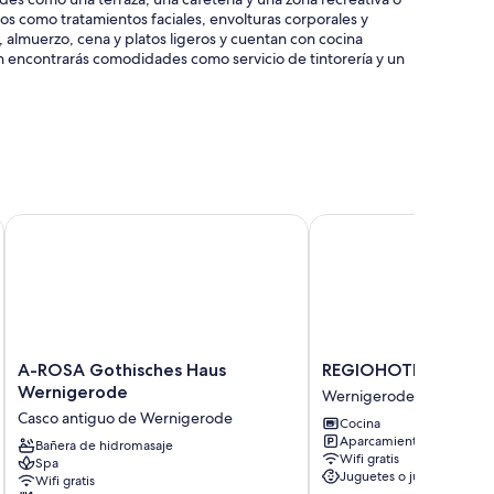
ios como tratamientos faciales, envolturas corporales y
, almuerzo, cena y platos ligeros y cuentan con cocina
ién encontrarás comodidades como servicio de tintorería y un
 y servicios de conserjería
de reuniones
a caja fuerte en recepción
A-ROSA Gothisches Haus Wernigerode
REGIOHOTEL Harzresi
para trabajar con ordenador portátil, además de ciertas
norizadas.
nes incluyen los siguientes:
A-
REGIOHOTEL
A-ROSA Gothisches Haus
REGIOHOTEL Harzre
ROSA
Harzresidenz
Wernigerode
Wernigerode
Gothisches
Wernigerode
Casco antiguo de Wernigerode
Cocina
Haus
Aparcamiento incluido
Wernigerode
Bañera de hidromasaje
Wifi gratis
Spa
Casco
Juguetes o juegos
Wifi gratis
antiguo