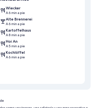
Wiecker
A 6 min a pie
Alte Brennerei
A 6 min a pie
Kartoffelhaus
A 8 min a pie
Hoi An
A 5 min a pie
Kochlöffel
A 6 min a pie
ode
s como una terraza, una cafetería y una zona recreativa o