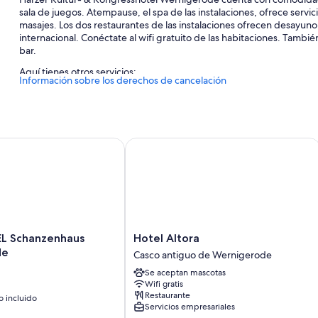
sala de juegos. Atempause, el spa de las instalaciones, ofrece servic
masajes. Los dos restaurantes de las instalaciones ofrecen desayuno
internacional. Conéctate al wifi gratuito de las habitaciones. Tamb
bar.
Aquí tienes otros servicios:
Información sobre los derechos de cancelación
Un punto de recarga para coches, café o té en las zonas comunes
Un salón de eventos, salas de tratamientos o masajes y 10 salas 
Un servicio de recepción las 24 horas, personal multilingüe y un
Schanzenhaus Wernigerode
Hotel Altora
Características de la habitación
Las 258 habitaciones brindan características que incluyen espacios 
comodidades adicionales, tales como wifi gratis y habitaciones inso
Además, otros servicios de los que disfrutarás en todas las habitacio
Hotel
Secadores de pelo y champú
L Schanzenhaus
Hotel Altora
Altora
de
Casco antiguo de Wernigerode
Televisiones de pantalla plana con canales por satélite
Casco
Se aceptan mascotas
Armarios o roperos, calefacción y servicio de limpieza
antiguo
Wifi gratis
de
Restaurante
 incluido
Wernigerode
Servicios empresariales