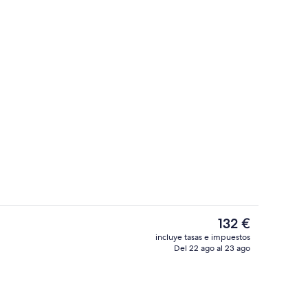
dromasaje cubierta
Bufé
El
132 €
precio
incluye tasas e impuestos
actual
Del 22 ago al 23 ago
 el alojamiento
Habitación familiar | Edredones de plu
es
de
132 €