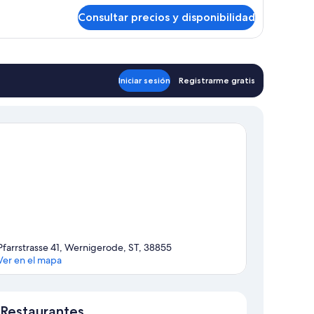
bitación
iliar
Consultar precios y disponibilidad
Iniciar sesión
Registrarme gratis
Pfarrstrasse 41, Wernigerode, ST, 38855
Ver en el mapa
Mapa
Restaurantes