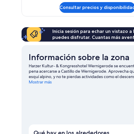
de
Consultar precios y disponibilida
Dúplex
Confort
Inicia sesión para echar un vistazo a
puedes disfrutar. Cuantas más aven
Información sobre la zona
Harzer Kultur- & Kongresshotel Wernigerode se encuentr
pena acercarse a Castillo de Wernigerode. Aprovecha que
esquí alpino, y no te pierdas actividades como el descens
Wernigerode
Mostrar más
Qué hay en los alrededores