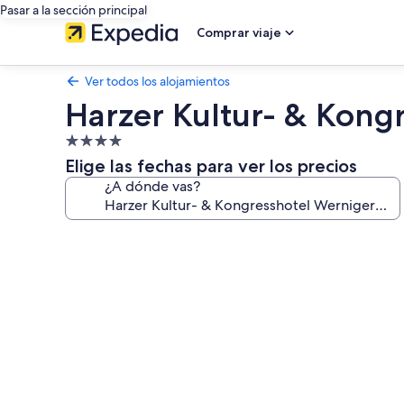
Pasar a la sección principal
Comprar viaje
Ver todos los alojamientos
Harzer Kultur- & Kong
Alojamiento
de
Elige las fechas para ver los precios
4.0 estrellas
¿A dónde vas?
Galería
de
imágenes
de
Harzer
Kultur-
&