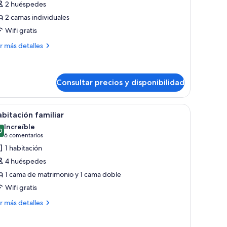
2 huéspedes
abitación
2 camas individuales
onfort
Wifi gratis
ás
r más detalles
talles
bitación
nfort
Consultar precios y disponibilidad
nta blanca en maceta, un mueble gris y un televisor de pantalla plana en la
 escritorio con lámpara, una planta en maceta y sillas coloridas.
brir
Habitación de hotel con un sofá, una mesa redo
3
bitación familiar
odas
Increíble
s
0
9,0 de 10
(6 comentarios)
6 comentarios
otos
1 habitación
e
4 huéspedes
abitación
1 cama de matrimonio y 1 cama doble
miliar
Wifi gratis
ás
r más detalles
talles