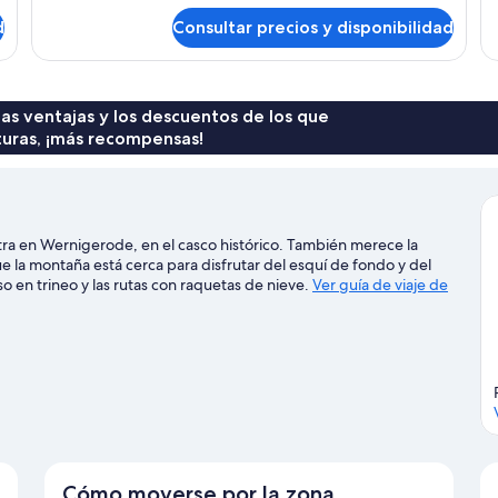
Ha
de
fam
d
Consultar precios y disponibilidad
Habitación
familiar
 las ventajas y los descuentos de los que
turas, ¡más recompensas!
a en Wernigerode, en el casco histórico. También merece la
 la montaña está cerca para disfrutar del esquí de fondo y del
o en trineo y las rutas con raquetas de nieve.
Ver guía de viaje de
Cómo moverse por la zona