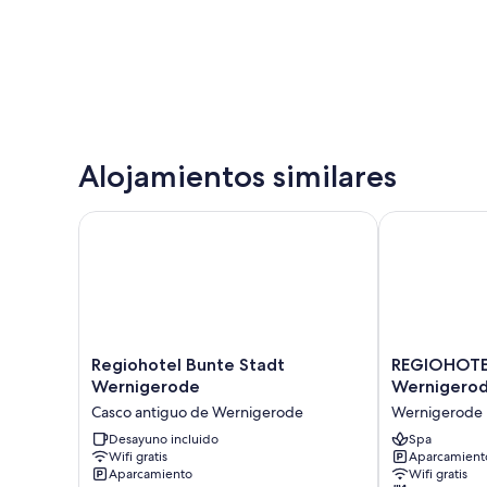
Alojamientos similares
Regiohotel Bunte Stadt Wernigerode
REGIOHOTEL 
Regiohotel
REGIOHOTEL
Regiohotel Bunte Stadt
REGIOHOTE
Bunte
Schanzenhaus
Wernigerode
Wernigero
Stadt
Wernigerode
Casco antiguo de Wernigerode
Wernigerode
Wernigerode
Wernigerode
Casco
Desayuno incluido
Spa
Wifi gratis
Aparcamiento
antiguo
Aparcamiento
Wifi gratis
de