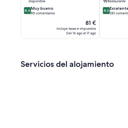
disponible
Restaurante
Wernigerode
8.4
8.6
Muy bueno
Excelent
8,4
8,6
sobre
sobre
85 comentarios
281 coment
10,
10,
El
81 €
Muy
Excelente,
precio
bueno,
281 comentari
incluye tasas e impuestos
actual
Del 16 ago al 17 ago
85 comentarios
es
de
81 €
Servicios del alojamiento