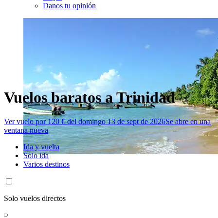
Danos tu opinión
Vuelos baratos a Trinidad
Ver vuelo por 120 € del domingo 13 de sept de 2026
Se abre en una
ventana nueva
Ida y vuelta
Solo ida
Varios destinos
Solo vuelos directos