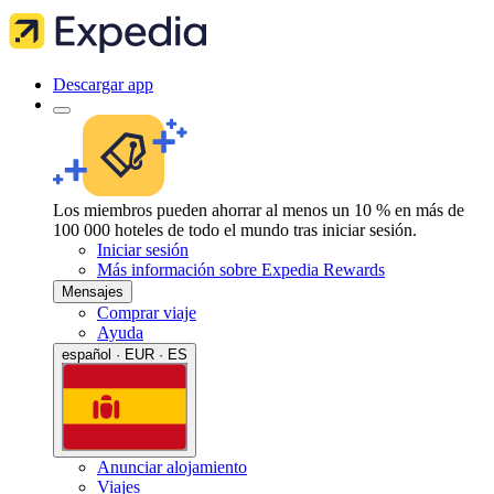
Descargar app
Los miembros pueden ahorrar al menos un 10 % en más de
100 000 hoteles de todo el mundo tras iniciar sesión.
Iniciar sesión
Más información sobre Expedia Rewards
Mensajes
Comprar viaje
Ayuda
español · EUR · ES
Anunciar alojamiento
Viajes