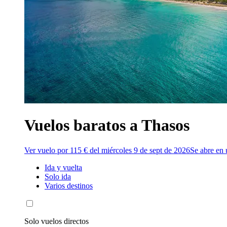
Vuelos baratos a Thasos
Ver vuelo por 115 € del miércoles 9 de sept de 2026
Se abre en
Ida y vuelta
Solo ida
Varios destinos
Solo vuelos directos