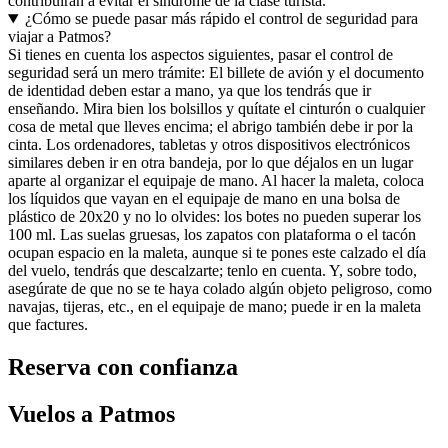
contribuirán a evitar el síndrome de la clase turista.
¿Cómo se puede pasar más rápido el control de seguridad para
viajar a Patmos?
Si tienes en cuenta los aspectos siguientes, pasar el control de
seguridad será un mero trámite: El billete de avión y el documento
de identidad deben estar a mano, ya que los tendrás que ir
enseñando. Mira bien los bolsillos y quítate el cinturón o cualquier
cosa de metal que lleves encima; el abrigo también debe ir por la
cinta. Los ordenadores, tabletas y otros dispositivos electrónicos
similares deben ir en otra bandeja, por lo que déjalos en un lugar
aparte al organizar el equipaje de mano. Al hacer la maleta, coloca
los líquidos que vayan en el equipaje de mano en una bolsa de
plástico de 20x20 y no lo olvides: los botes no pueden superar los
100 ml. Las suelas gruesas, los zapatos con plataforma o el tacón
ocupan espacio en la maleta, aunque si te pones este calzado el día
del vuelo, tendrás que descalzarte; tenlo en cuenta. Y, sobre todo,
asegúrate de que no se te haya colado algún objeto peligroso, como
navajas, tijeras, etc., en el equipaje de mano; puede ir en la maleta
que factures.
Reserva con confianza
Vuelos a Patmos