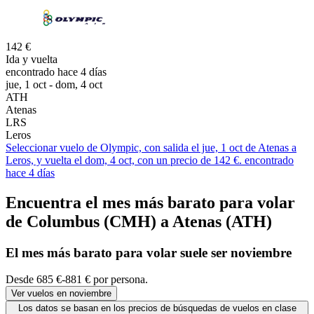
142 €
Ida y vuelta
encontrado hace 4 días
jue, 1 oct - dom, 4 oct
ATH
Atenas
LRS
Leros
Seleccionar vuelo de Olympic, con salida el jue, 1 oct de Atenas a
Leros, y vuelta el dom, 4 oct, con un precio de 142 €. encontrado
hace 4 días
Encuentra el mes más barato para volar
de Columbus (CMH) a Atenas (ATH)
El mes
más barato
para volar suele ser noviembre
Desde 685 €-881 € por persona.
Ver vuelos en noviembre
Los datos se basan en los precios de búsquedas de vuelos en clase