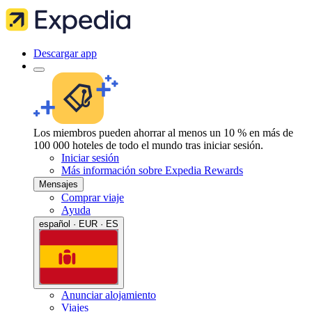
Descargar app
Los miembros pueden ahorrar al menos un 10 % en más de
100 000 hoteles de todo el mundo tras iniciar sesión.
Iniciar sesión
Más información sobre Expedia Rewards
Mensajes
Comprar viaje
Ayuda
español · EUR · ES
Anunciar alojamiento
Viajes