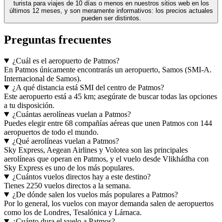
turista para viajes de 10 días o menos en nuestros sitios web en los
últimos 12 meses, y son meramente informativos: los precios actuales
pueden ser distintos.
Preguntas frecuentes
¿Cuál es el aeropuerto de Patmos?
En Patmos únicamente encontrarás un aeropuerto, Samos (SMI-A.
Internacional de Samos).
¿A qué distancia está SMI del centro de Patmos?
Este aeropuerto está a 45 km; asegúrate de buscar todas las opciones
a tu disposición.
¿Cuántas aerolíneas vuelan a Patmos?
Puedes elegir entre 68 compañías aéreas que unen Patmos con 144
aeropuertos de todo el mundo.
¿Qué aerolíneas vuelan a Patmos?
Sky Express, Aegean Airlines y Volotea son las principales
aerolíneas que operan en Patmos, y el vuelo desde Vlikhádha con
Sky Express es uno de los más populares.
¿Cuántos vuelos directos hay a este destino?
Tienes 2250 vuelos directos a la semana.
¿De dónde salen los vuelos más populares a Patmos?
Por lo general, los vuelos con mayor demanda salen de aeropuertos
como los de Londres, Tesalónica y Lárnaca.
¿Cuánto dura el vuelo a Patmos?