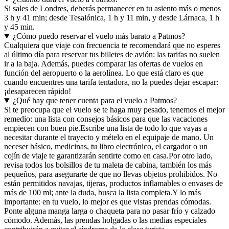
Si sales de Londres, deberás permanecer en tu asiento más o menos
3 h y 41 min; desde Tesalónica, 1 h y 11 min, y desde Lárnaca, 1 h
y 45 min.
¿Cómo puedo reservar el vuelo más barato a Patmos?
Cualquiera que viaje con frecuencia te recomendará que no esperes
al último día para reservar tus billetes de avión: las tarifas no suelen
ir a la baja. Además, puedes comparar las ofertas de vuelos en
función del aeropuerto o la aerolínea. Lo que está claro es que
cuando encuentres una tarifa tentadora, no la puedes dejar escapar:
¡desaparecen rápido!
¿Qué hay que tener cuenta para el vuelo a Patmos?
Si te preocupa que el vuelo se te haga muy pesado, tenemos el mejor
remedio: una lista con consejos básicos para que las vacaciones
empiecen con buen pie.
Escribe una lista de todo lo que vayas a
necesitar durante el trayecto y mételo en el equipaje de mano. Un
neceser básico, medicinas, tu libro electrónico, el cargador o un
cojín de viaje te garantizarán sentirte como en casa.
Por otro lado,
revisa todos los bolsillos de tu maleta de cabina, también los más
pequeños, para asegurarte de que no llevas objetos prohibidos. No
están permitidos navajas, tijeras, productos inflamables o envases de
más de 100 ml; ante la duda, busca la lista completa.
Y lo más
importante: en tu vuelo, lo mejor es que vistas prendas cómodas.
Ponte alguna manga larga o chaqueta para no pasar frío y calzado
cómodo. Además, las prendas holgadas o las medias especiales