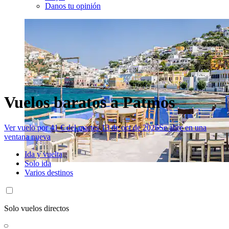
Danos tu opinión
Vuelos baratos a Patmos
Ver vuelo por 41 € del martes 13 de oct de 2026
Se abre en una
ventana nueva
Ida y vuelta
Solo ida
Varios destinos
Solo vuelos directos