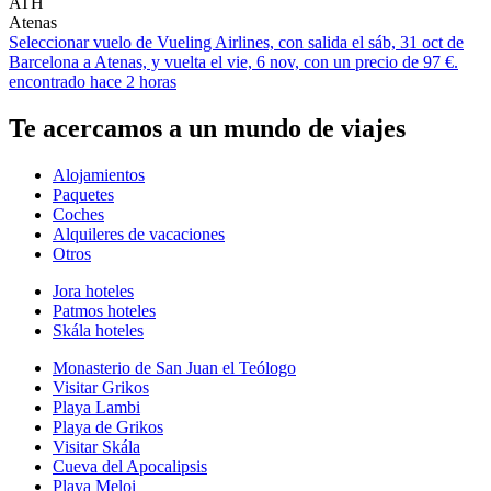
ATH
Atenas
Seleccionar vuelo de Vueling Airlines, con salida el sáb, 31 oct de
Barcelona a Atenas, y vuelta el vie, 6 nov, con un precio de 97 €.
encontrado hace 2 horas
Te acercamos a un mundo de viajes
Alojamientos
Paquetes
Coches
Alquileres de vacaciones
Otros
Jora hoteles
Patmos hoteles
Skála hoteles
Monasterio de San Juan el Teólogo
Visitar Grikos
Playa Lambi
Playa de Grikos
Visitar Skála
Cueva del Apocalipsis
Playa Meloi