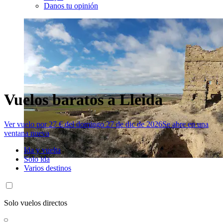
Danos tu opinión
Vuelos baratos a Lleida
Ver vuelo por 27 € del domingo 27 de dic de 2026
Se abre en una
ventana nueva
Ida y vuelta
Solo ida
Varios destinos
Solo vuelos directos