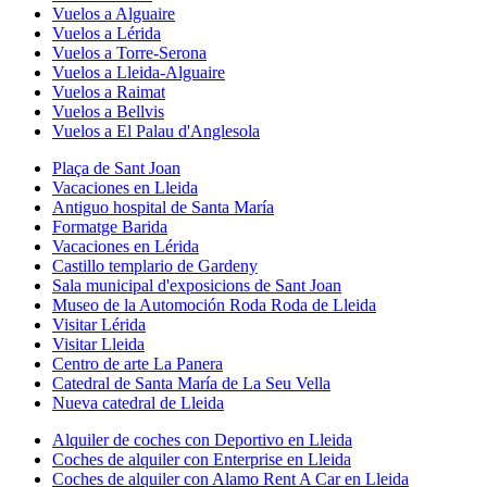
Vuelos a Alguaire
Vuelos a Lérida
Vuelos a Torre-Serona
Vuelos a Lleida-Alguaire
Vuelos a Raimat
Vuelos a Bellvis
Vuelos a El Palau d'Anglesola
Plaça de Sant Joan
Vacaciones en Lleida
Antiguo hospital de Santa María
Formatge Barida
Vacaciones en Lérida
Castillo templario de Gardeny
Sala municipal d'exposicions de Sant Joan
Museo de la Automoción Roda Roda de Lleida
Visitar Lérida
Visitar Lleida
Centro de arte La Panera
Catedral de Santa María de La Seu Vella
Nueva catedral de Lleida
Alquiler de coches con Deportivo en Lleida
Coches de alquiler con Enterprise en Lleida
Coches de alquiler con Alamo Rent A Car en Lleida