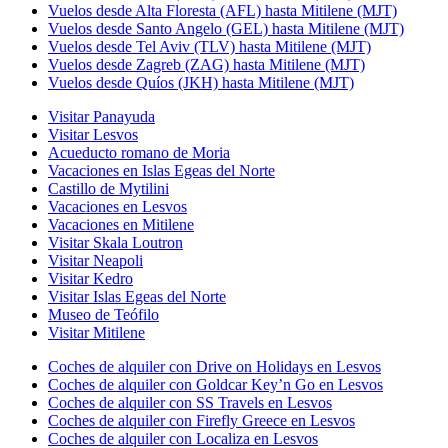
Vuelos desde Alta Floresta (AFL) hasta Mitilene (MJT)
Vuelos desde Santo Angelo (GEL) hasta Mitilene (MJT)
Vuelos desde Tel Aviv (TLV) hasta Mitilene (MJT)
Vuelos desde Zagreb (ZAG) hasta Mitilene (MJT)
Vuelos desde Quíos (JKH) hasta Mitilene (MJT)
Visitar Panayuda
Visitar Lesvos
Acueducto romano de Moria
Vacaciones en Islas Egeas del Norte
Castillo de Mytilini
Vacaciones en Lesvos
Vacaciones en Mitilene
Visitar Skala Loutron
Visitar Neapoli
Visitar Kedro
Visitar Islas Egeas del Norte
Museo de Teófilo
Visitar Mitilene
Coches de alquiler con Drive on Holidays en Lesvos
Coches de alquiler con Goldcar Key’n Go en Lesvos
Coches de alquiler con SS Travels en Lesvos
Coches de alquiler con Firefly Greece en Lesvos
Coches de alquiler con Localiza en Lesvos