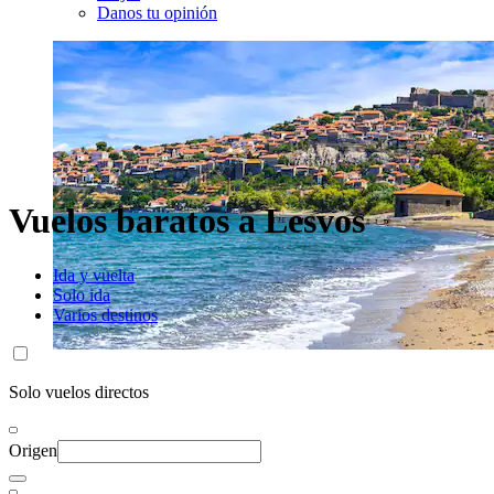
Danos tu opinión
Vuelos baratos a Lesvos
Ida y vuelta
Solo ida
Varios destinos
Solo vuelos directos
Origen