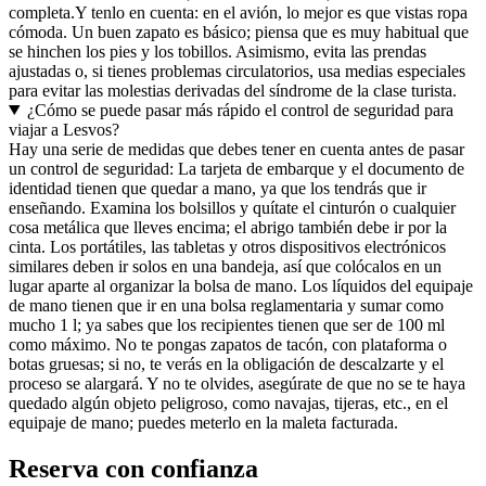
completa.
Y tenlo en cuenta: en el avión, lo mejor es que vistas ropa
cómoda. Un buen zapato es básico; piensa que es muy habitual que
se hinchen los pies y los tobillos. Asimismo, evita las prendas
ajustadas o, si tienes problemas circulatorios, usa medias especiales
para evitar las molestias derivadas del síndrome de la clase turista.
¿Cómo se puede pasar más rápido el control de seguridad para
viajar a Lesvos?
Hay una serie de medidas que debes tener en cuenta antes de pasar
un control de seguridad: La tarjeta de embarque y el documento de
identidad tienen que quedar a mano, ya que los tendrás que ir
enseñando. Examina los bolsillos y quítate el cinturón o cualquier
cosa metálica que lleves encima; el abrigo también debe ir por la
cinta. Los portátiles, las tabletas y otros dispositivos electrónicos
similares deben ir solos en una bandeja, así que colócalos en un
lugar aparte al organizar la bolsa de mano. Los líquidos del equipaje
de mano tienen que ir en una bolsa reglamentaria y sumar como
mucho 1 l; ya sabes que los recipientes tienen que ser de 100 ml
como máximo. No te pongas zapatos de tacón, con plataforma o
botas gruesas; si no, te verás en la obligación de descalzarte y el
proceso se alargará. Y no te olvides, asegúrate de que no se te haya
quedado algún objeto peligroso, como navajas, tijeras, etc., en el
equipaje de mano; puedes meterlo en la maleta facturada.
Reserva con confianza