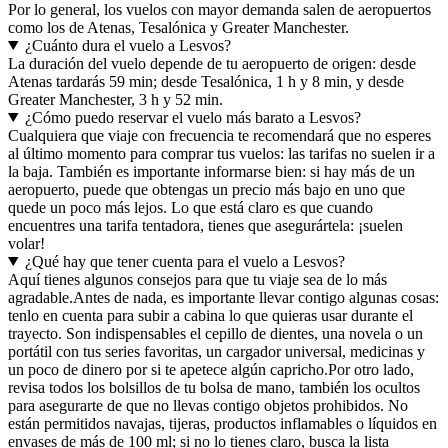
Por lo general, los vuelos con mayor demanda salen de aeropuertos
como los de Atenas, Tesalónica y Greater Manchester.
¿Cuánto dura el vuelo a Lesvos?
La duración del vuelo depende de tu aeropuerto de origen: desde
Atenas tardarás 59 min; desde Tesalónica, 1 h y 8 min, y desde
Greater Manchester, 3 h y 52 min.
¿Cómo puedo reservar el vuelo más barato a Lesvos?
Cualquiera que viaje con frecuencia te recomendará que no esperes
al último momento para comprar tus vuelos: las tarifas no suelen ir a
la baja. También es importante informarse bien: si hay más de un
aeropuerto, puede que obtengas un precio más bajo en uno que
quede un poco más lejos. Lo que está claro es que cuando
encuentres una tarifa tentadora, tienes que asegurártela: ¡suelen
volar!
¿Qué hay que tener cuenta para el vuelo a Lesvos?
Aquí tienes algunos consejos para que tu viaje sea de lo más
agradable.
Antes de nada, es importante llevar contigo algunas cosas:
tenlo en cuenta para subir a cabina lo que quieras usar durante el
trayecto. Son indispensables el cepillo de dientes, una novela o un
portátil con tus series favoritas, un cargador universal, medicinas y
un poco de dinero por si te apetece algún capricho.
Por otro lado,
revisa todos los bolsillos de tu bolsa de mano, también los ocultos
para asegurarte de que no llevas contigo objetos prohibidos. No
están permitidos navajas, tijeras, productos inflamables o líquidos en
envases de más de 100 ml; si no lo tienes claro, busca la lista