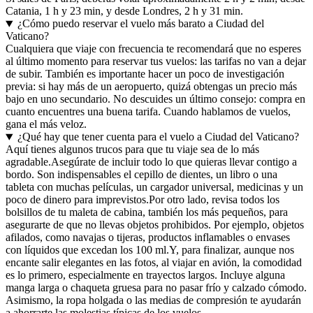
Catania, 1 h y 23 min, y desde Londres, 2 h y 31 min.
¿Cómo puedo reservar el vuelo más barato a Ciudad del
Vaticano?
Cualquiera que viaje con frecuencia te recomendará que no esperes
al último momento para reservar tus vuelos: las tarifas no van a dejar
de subir. También es importante hacer un poco de investigación
previa: si hay más de un aeropuerto, quizá obtengas un precio más
bajo en uno secundario. No descuides un último consejo: compra en
cuanto encuentres una buena tarifa. Cuando hablamos de vuelos,
gana el más veloz.
¿Qué hay que tener cuenta para el vuelo a Ciudad del Vaticano?
Aquí tienes algunos trucos para que tu viaje sea de lo más
agradable.
Asegúrate de incluir todo lo que quieras llevar contigo a
bordo. Son indispensables el cepillo de dientes, un libro o una
tableta con muchas películas, un cargador universal, medicinas y un
poco de dinero para imprevistos.
Por otro lado, revisa todos los
bolsillos de tu maleta de cabina, también los más pequeños, para
asegurarte de que no llevas objetos prohibidos. Por ejemplo, objetos
afilados, como navajas o tijeras, productos inflamables o envases
con líquidos que excedan los 100 ml.
Y, para finalizar, aunque nos
encante salir elegantes en las fotos, al viajar en avión, la comodidad
es lo primero, especialmente en trayectos largos. Incluye alguna
manga larga o chaqueta gruesa para no pasar frío y calzado cómodo.
Asimismo, la ropa holgada o las medias de compresión te ayudarán
a ahorrarte las molestias típicas de los vuelos.