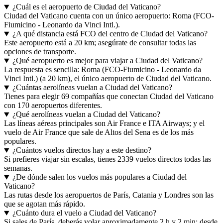
¿Cuál es el aeropuerto de Ciudad del Vaticano?
Ciudad del Vaticano cuenta con un único aeropuerto: Roma (FCO-
Fiumicino - Leonardo da Vinci Intl.).
¿A qué distancia está FCO del centro de Ciudad del Vaticano?
Este aeropuerto está a 20 km; asegúrate de consultar todas las
opciones de transporte.
¿Qué aeropuerto es mejor para viajar a Ciudad del Vaticano?
La respuesta es sencilla: Roma (FCO-Fiumicino - Leonardo da
Vinci Intl.) (a 20 km), el único aeropuerto de Ciudad del Vaticano.
¿Cuántas aerolíneas vuelan a Ciudad del Vaticano?
Tienes para elegir 69 compañías que conectan Ciudad del Vaticano
con 170 aeropuertos diferentes.
¿Qué aerolíneas vuelan a Ciudad del Vaticano?
Las líneas aéreas principales son Air France e ITA Airways; y el
vuelo de Air France que sale de Altos del Sena es de los más
populares.
¿Cuántos vuelos directos hay a este destino?
Si prefieres viajar sin escalas, tienes 2339 vuelos directos todas las
semanas.
¿De dónde salen los vuelos más populares a Ciudad del
Vaticano?
Las rutas desde los aeropuertos de París, Catania y Londres son las
que se agotan más rápido.
¿Cuánto dura el vuelo a Ciudad del Vaticano?
Si sales de París, deberás volar aproximadamente 2 h y 2 min; desde