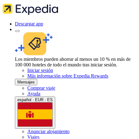
Descargar app
Los miembros pueden ahorrar al menos un 10 % en más de
100 000 hoteles de todo el mundo tras iniciar sesión.
Iniciar sesión
Más información sobre Expedia Rewards
Mensajes
Comprar viaje
Ayuda
español · EUR · ES
Anunciar alojamiento
Viajes