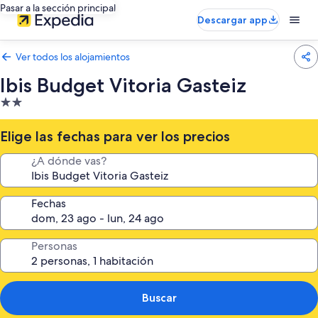
Pasar a la sección principal
Descargar app
Ver todos los alojamientos
Ibis Budget Vitoria Gasteiz
Alojamiento
de
2.0 estrellas
Elige las fechas para ver los precios
¿A dónde vas?
Fechas
Personas
Buscar