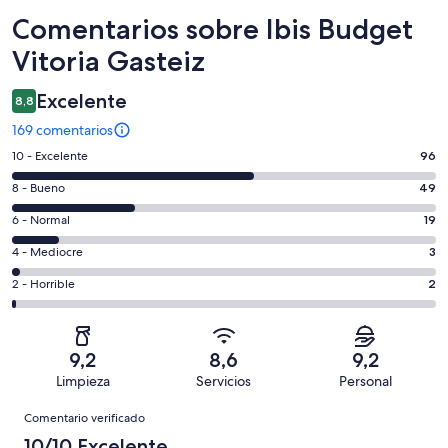
Comentarios
Comentarios sobre Ibis Budget
Vitoria Gasteiz
Excelente
8,8
169 comentarios
96
10 - Excelente
96
comentarios
49
8 - Bueno
49
de
comentarios
un
19
6 - Normal
19
de
total
comentarios
un
3
4 - Mediocre
3
de
de
total
comentarios
169
un
2
2 - Horrible
2
de
de
con
total
comentarios
169
un
una
de
de
con
total
puntuación
169
un
una
de
9,2
8,6
9,2
de
con
total
puntuación
169
Limpieza
Servicios
Personal
10
una
de
de
con
Comentarios
-
puntuación
169
8
Comentario verificado
una
Excelente
de
con
-
puntuación
10/10 Excelente