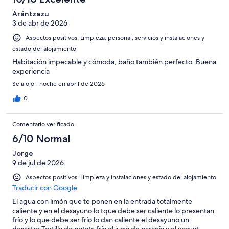
6
una
Bueno
de
-
puntuación
Arántzazu
4
Normal
3 de abr de 2026
de
-
2
Aspectos positivos: Limpieza, personal, servicios y instalaciones y
Mediocre
-
estado del alojamiento
Horrible
Habitación impecable y cómoda, baño también perfecto. Buena
experiencia
Se alojó 1 noche en abril de 2026
0
Comentario verificado
6/10 Normal
Jorge
9 de jul de 2026
Aspectos positivos: Limpieza y instalaciones y estado del alojamiento
Traducir con Google
El agua con limón que te ponen en la entrada totalmente
caliente y en el desayuno lo tque debe ser caliente lo presentan
frío y lo que debe ser frío lo dan caliente el desayuno un
desastre Tortilla de patata fría el jugo de naranja y el yogurt