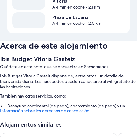
Vitoria
A 4 min en coche
- 2.1 km
Plaza de España
A 4 min en coche
- 2.5 km
Acerca de este alojamiento
Ibis Budget Vitoria Gasteiz
Quédate en este hotel que se encuentra en Sansomendi
Ibis Budget Vitoria Gasteiz dispone de, entre otros, un detalle de
bienvenida diario. Los huéspedes pueden conectarse al wifi gratuito de
las habitaciones.
También hay otros servicios, como:
Desayuno continental (de pago), aparcamiento (de pago) y un
Información sobre los derechos de cancelación
punto de recarga para coches
Aparcamiento para bicicletas, espacios de coworking y un servicio
Alojamientos similares
de recepción las 24 horas
Consigna de equipaje, información de visitas en bicicleta y un
Holiday Inn Express Vitoria by IHG
IRAIPE 