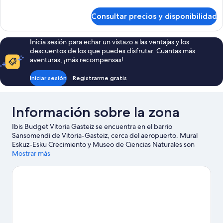
(double
detalles
bed
de
Consultar precios y disponibilidad
Habitación
and
estándar
extra
(double
Inicia sesión para echar un vistazo a las ventajas y los
bed)
bed
descuentos de los que puedes disfrutar. Cuantas más
and
aventuras, ¡más recompensas!
extra
bed)
Iniciar sesión
Registrarme gratis
Información sobre la zona
Ibis Budget Vitoria Gasteiz se encuentra en el barrio
Sansomendi de Vitoria-Gasteiz, cerca del aeropuerto. Mural
Eskuz-Esku Crecimiento y Museo de Ciencias Naturales son
algunos de los lugares emblemáticos de la región, cuya belleza
Mostrar más
natural puedes admirar en Parque La Florida y Parque de
Salburua. ¿Te apetece disfrutar de un evento especial? Puedes
consultar el calendario de Estadio Mendizorroza o Estadio
Fernando Buesa.
Ver guía de viaje de Vitoria-Gasteiz