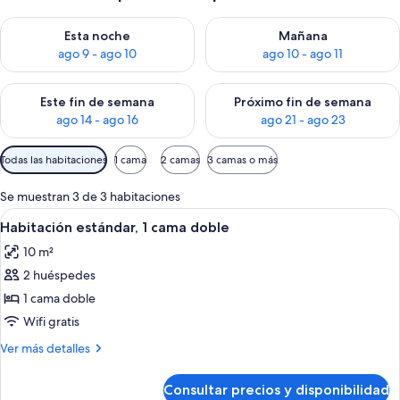
Consulta la disponibilidad para esta noche, ago 9 - ago 10
Consulta la disponibilidad par
Esta noche
Mañana
ago 9 - ago 10
ago 10 - ago 11
Consulta la disponibilidad para este fin de semana, ago 14 - a
Consulta la disponibilidad par
Este fin de semana
Próximo fin de semana
ago 14 - ago 16
ago 21 - ago 23
Filtros
Todas las habitaciones
1 cama
2 camas
3 camas o más
disponibles
para
Se muestran 3 de 3 habitaciones
las
Abrir
Una habitación de hotel con cama, male
10
Habitación estándar, 1 cama doble
habitaciones
todas
10 m²
las
2 huéspedes
fotos
de
1 cama doble
Habitación
Wifi gratis
estándar,
Más
Ver más detalles
1
detalles
cama
de
Consultar precios y disponibilidad
Habitación