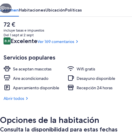
Gasteiz
erior
Siguiente
39+
Resumen
Habitaciones
Ubicación
Políticas
El
72 €
precio
incluye tasas e impuestos
actual
Del 1 sept al 2 sept
es
Comentarios
Excelente
8,8
Ver 169 comentarios
8,8 de 10
de
72 €
Servicios populares
Se aceptan mascotas
Wifi gratis
Interior
Aire acondicionado
Desayuno disponible
Aparcamiento disponible
Recepción 24 horas
Abrir todos
Opciones de la habitación
Consulta la disponibilidad para estas fechas