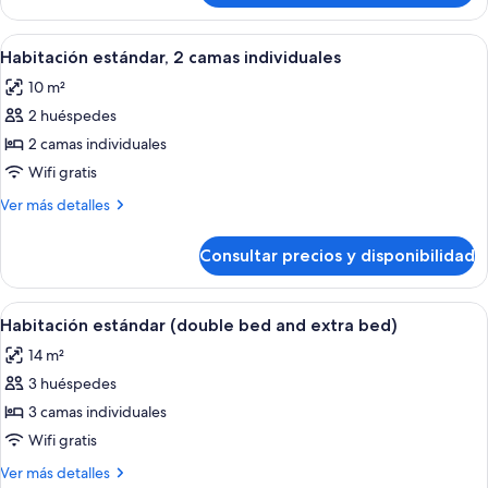
doble
estándar,
1
Abrir
Una habitación de hotel con cama, escri
12
cama
Habitación estándar, 2 camas individuales
todas
doble
10 m²
las
2 huéspedes
fotos
de
2 camas individuales
Habitación
Wifi gratis
estándar,
Más
Ver más detalles
2
detalles
camas
de
Consultar precios y disponibilidad
Habitación
individuales
estándar,
2
Abrir
Una habitación con una cama, un telev
12
camas
Habitación estándar (double bed and extra bed)
todas
individuales
14 m²
las
3 huéspedes
fotos
de
3 camas individuales
Habitación
Wifi gratis
estándar
Más
Ver más detalles