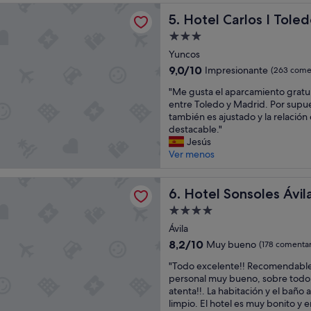
c
C
o
rlos I Toledo
u
Hotel Carlos I Toledo
U
5. Hotel Carlos I Tole
m
i
L
o
Alojamiento
d
A
e
de
a
Yuncos
R
x
3.0 estrellas
d
T
t
9.0
9,0/10
Impresionante
(263 comen
o
O
e
sobre
"
a
"Me gusta el aparcamiento gratuit
D
r
10,
M
l
entre Toledo y Madrid. Por supue
O
i
Impresionante,
e
m
también es ajustado y la relación 
F
o
(263 comentarios)
g
i
destacable."
R
r
u
n
Jesús
E
e
s
i
Ver menos
S
s
t
m
C
p
a
o
O
a
nsoles Ávila
e
Hotel Sonsoles Ávila
d
6. Hotel Sonsoles Ávil
Y
r
l
e
D
a
Alojamiento
a
t
E
e
de
p
Ávila
a
B
l
4.0 estrellas
a
l
U
8.2
p
8,2/10
Muy bueno
(178 comentar
r
l
E
sobre
r
"
c
"Todo excelente!! Recomendable, 
e
N
10,
e
T
a
personal muy bueno, sobre todo 
.
A
Muy
c
o
m
atenta!!. La habitación y el baño
M
C
bueno,
i
d
i
limpio. El hotel es muy bonito y 
u
A
(178 comentarios)
o