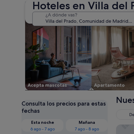
Hoteles en Villa del
Buscar alojamientos que aceptan mascotas
Buscar apartament
¿A dónde vas?
Acepta mascotas
Apartamento
Nues
Consulta los precios para estas
fechas
De
Esta noche
Mañana
Hospede
6 ago - 7 ago
7 ago - 8 ago