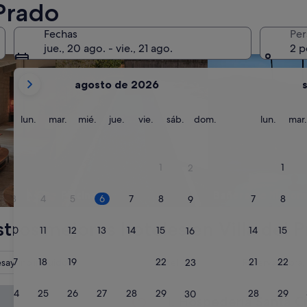
 Prado
os
Buscar alojamientos con piscina
Buscar alojamiento
Fechas
Per
jue., 20 ago. - vie., 21 ago.
2 p
Tus
agosto de 2026
meses
actuales
son
lunes
martes
miércoles
jueves
viernes
sábado
domingo
lunes
lun.
mar.
mié.
jue.
vie.
sáb.
dom.
lun.
mar.
August
de
2026
1
1
2
y
September
Piscina
Bañera de hidrom
3
4
5
6
7
8
7
8
9
de
2026.
tros mejores hoteles en Villa del 
10
11
12
13
14
15
14
15
16
17
18
19
20
21
22
21
22
sayuno incluido
Hotel
Reserva ahora
23
ría Santa Cruz
24
25
26
27
28
29
28
29
30
Hospedería Santa Cruz
1. Hospedería Santa C