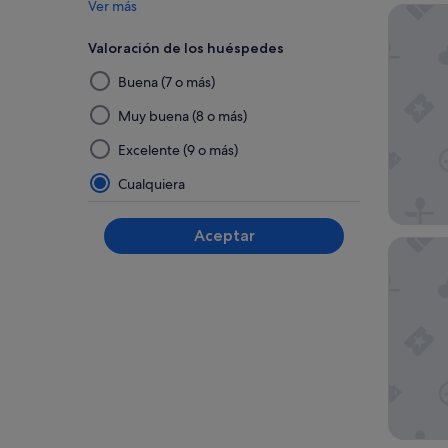
Ver más
Eurostar
Valoración de los huéspedes
Al
Buena (7 o más)
seleccionar
y
Muy buena (8 o más)
aplicar
Excelente (9 o más)
un
filtro
Cualquiera
de
este
Aceptar
grupo,
Miluna
los
resultados
se
actualizarán
en
una
página
nueva