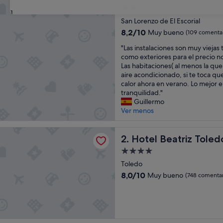
Alojamiento
31
de
San Lorenzo de El Escorial
2.0 estrellas
8.2
8,2/10
Muy bueno
(109 comentar
sobre
"
"Las instalaciones son muy viejas 
10,
L
como exteriores para el precio n
Muy
a
Las habitaciones( al menos la que
bueno,
s
aire acondicionado, si te toca que
(109 comentarios)
i
calor ahora en verano. Lo mejor el
n
tranquilidad."
s
Guillermo
t
Ver menos
a
l
eatriz Toledo Auditorium & Spa
a
Hotel Beatriz Toledo Audit
2. Hotel Beatriz Tole
c
Alojamiento
i
de
o
Toledo
4.0 estrellas
n
8.0
8,0/10
Muy bueno
(748 comentar
e
sobre
s
10,
s
Muy
o
bueno,
n
(748 comentarios)