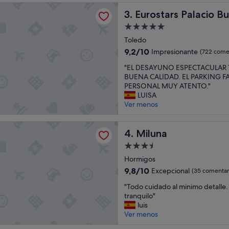
m
s Palacio Buenavista
Eurostars Palacio Buenavista
u
3. Eurostars Palacio B
y
Alojamiento
v
de
Toledo
i
5.0 estrellas
e
9.2
9,2/10
Impresionante
(722 come
j
sobre
"
"EL DESAYUNO ESPECTACULAR
a
10,
E
BUENA CALIDAD. EL PARKING FA
s
Impresionante,
L
PERSONAL MUY ATENTO."
t
(722 comentarios)
D
LUISA
a
E
Ver menos
n
S
t
A
o
Y
Miluna
4. Miluna
i
U
n
Alojamiento
N
t
de
O
Hormigos
e
3.5 estrellas
E
r
9.8
9,8/10
Excepcional
(35 comentar
S
i
sobre
"
P
"Todo cuidado al minimo detall
o
10,
T
E
tranquilo"
r
Excepcional,
o
C
luis
e
(35 comentarios)
d
T
Ver menos
s
o
A
c