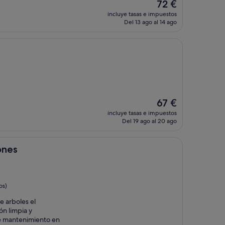
El
72 €
precio
incluye tasas e impuestos
actual
Del 13 ago al 14 ago
es
de
72 €
El
67 €
precio
incluye tasas e impuestos
actual
Del 19 ago al 20 ago
es
de
67 €
ones
os)
e arboles el
ón limpia y
de mantenimiento en