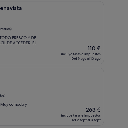
de
82 €
uenavista
ntarios)
 TODO FRESCO Y DE
CIL DE ACCEDER. EL
El
110 €
precio
incluye tasas e impuestos
actual
Del 9 ago al 10 ago
es
de
110 €
ios)
e. Muy comodo y
El
263 €
precio
incluye tasas e impuestos
actual
Del 2 sept al 3 sept
es