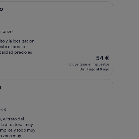
de
263 €
do
tarios)
o y la localización
sto el precio
calidad precio es
El
54 €
precio
incluye tasas e impuestos
actual
Del 7 ago al 8 ago
es
de
54 €
a
ios)
el trato del
la directora, muy
 amplios y todo muy
en zona muy