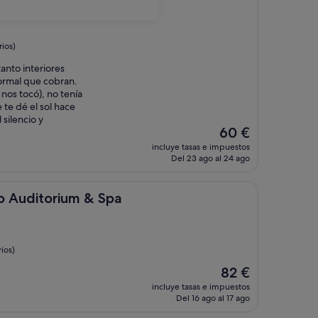
ios)
tanto interiores
ormal que cobran.
 nos tocó), no tenía
 te dé el sol hace
 silencio y
El
60 €
precio
incluye tasas e impuestos
actual
Del 23 ago al 24 ago
es
de
60 €
orium & Spa
do Auditorium & Spa
ios)
El
82 €
precio
incluye tasas e impuestos
actual
Del 16 ago al 17 ago
es