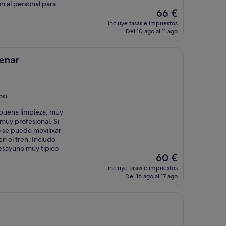
n al personal para
El
66 €
precio
incluye tasas e impuestos
actual
Del 10 ago al 11 ago
es
de
66 €
enar
os)
buena limpieza, muy
muy profesional. Si
o se puede movilixar
n el tren. Includo
desayuno muy tipico
El
60 €
precio
incluye tasas e impuestos
actual
Del 16 ago al 17 ago
es
de
60 €
s