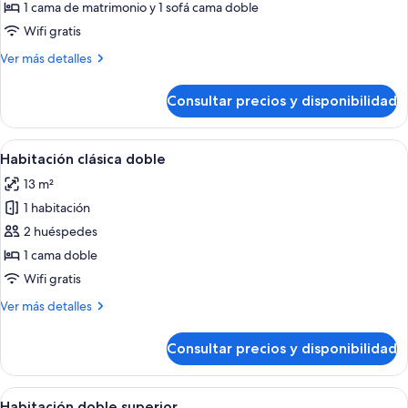
Habitación
1 cama de matrimonio y 1 sofá cama doble
cuádruple
Wifi gratis
superior
Más
Ver más detalles
detalles
de
Consultar precios y disponibilidad
Habitación
cuádruple
superior
Abrir
Un dormitorio ordenado con cama, mes
15
Habitación clásica doble
todas
13 m²
las
1 habitación
fotos
de
2 huéspedes
Habitación
1 cama doble
clásica
Wifi gratis
doble
Más
Ver más detalles
detalles
de
Consultar precios y disponibilidad
Habitación
clásica
doble
Abrir
Habitación de hotel con dos camas, u
1
Habitación doble superior