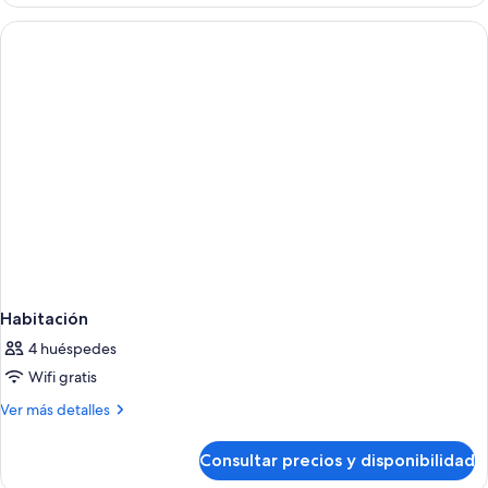
Habitación
4 huéspedes
Wifi gratis
Más
Ver más detalles
detalles
de
Consultar precios y disponibilidad
Habitación