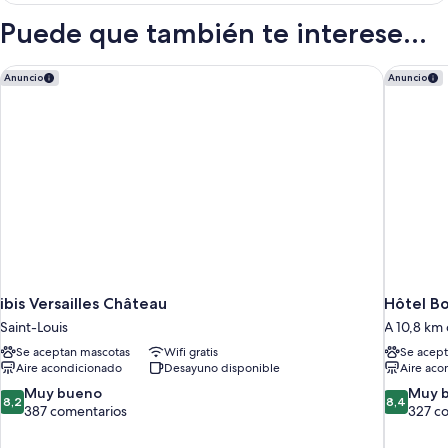
Puede que también te interese...
ibis Versailles Château
Hôtel B
Anuncio
Anuncio
ibis Versailles Château
Hôtel B
Saint-Louis
A 10,8 km 
Se aceptan mascotas
Wifi gratis
Se acept
Aire acondicionado
Desayuno disponible
Aire aco
8.2
8.4
Muy bueno
Muy 
8,2
8,4
sobre
sobre
387 comentarios
327 c
10,
10,
Muy
Muy