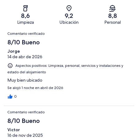
869
un
una
de
de
con
total
puntuación
869
un
una
de
8,6
9,2
8,8
de
con
total
puntuación
869
Limpieza
Ubicación
Personal
10
una
de
de
con
Comentarios
-
puntuación
869
8
Comentario verificado
una
Excelente
de
con
-
puntuación
8/10 Bueno
6
una
Bueno
de
-
puntuación
Jorge
4
Normal
14 de abr de 2026
de
-
2
Aspectos positivos: Limpieza, personal, servicios y instalaciones y
Mediocre
-
estado del alojamiento
Horrible
Muy bien ubicado
Se alojó 1 noche en abril de 2026
0
Comentario verificado
8/10 Bueno
Victor
16 de nov de 2025