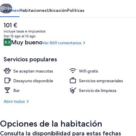
Roys
erior
Siguiente
78+
Resumen
Habitaciones
Ubicación
Políticas
El
101 €
precio
incluye tasas e impuestos
actual
Del 12 ago al 13 ago
es
Comentarios
Muy bueno
8,2
Ver 869 comentarios
8,2 de 10
de
101 €
Servicios populares
Se aceptan mascotas
Wifi gratis
Fachada del alojamiento - Noche
Desayuno disponible
Servicios empresariales
Bar
Servicio de limpieza
Abrir todos
Opciones de la habitación
Consulta la disponibilidad para estas fechas