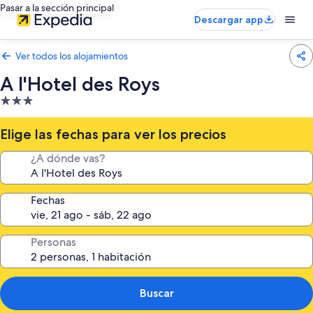
Pasar a la sección principal
Descargar app
Ver todos los alojamientos
A l'Hotel des Roys
Alojamiento
de
3.0 estrellas
Elige las fechas para ver los precios
¿A dónde vas?
Fechas
Personas
Buscar