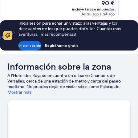
El
90 €
bueno,
bueno,
precio
incluye tasas e impuestos
387 comentarios
327 comen
actual
Del 23 ago al 24 ago
es
Inicia sesión para echar un vistazo a las ventajas y los
de
descuentos de los que puedes disfrutar. Cuantas más
90 €
aventuras, ¡más recompensas!
Iniciar sesión
Registrarme gratis
Información sobre la zona
A l'Hotel des Roys se encuentra en el barrio Chantiers de
Versalles, cerca de una estación de metro y cerca del paseo
marítimo. No puedes dejar de visitar sitios como Palacio de
Versalles y Plaza del Trocadero. Y, si quieres dar un toque
Mostrar más
cultural a tus vacaciones, no te pierdas Museo del Louvre. ¿Te
apetece disfrutar de un evento especial? Puedes consultar el
calendario de Parc des Princes. Intenta sacar tiempo para pasar
por Jardines de Luxemburgo, que también es una muy buena
opción. Practica tu swing en un campo de golf cercano, o
disfruta de otras actividades al aire libre como las rutas a pie o en
bicicleta o el ecoturismo por los alrededores.
Ver guía de viaje
de Versalles