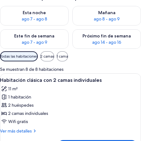
Consulta la disponibilidad para esta noche, ago 7 - ago 8
Consulta la disponibilidad pa
Esta noche
Mañana
ago 7 - ago 8
ago 8 - ago 9
Consulta la disponibilidad para este fin de semana, ago 7 - ag
Consulta la disponibilidad par
Este fin de semana
Próximo fin de semana
ago 7 - ago 9
ago 14 - ago 16
Filtros
Todas las habitaciones
2 camas
1 cama
disponibles
para
Se muestran 8 de 8 habitaciones
las
Abrir
Una habitación de hotel con dos camas, 
3
Habitación clásica con 2 camas individuales
habitaciones
todas
11 m²
las
1 habitación
fotos
de
2 huéspedes
Habitación
2 camas individuales
clásica
Wifi gratis
con
Más
Ver más detalles
2
detalles