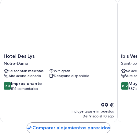
Hotel Des Lys
ibis Vers
Hotel
ibis
Hotel Des Lys
ibis Ve
Des
Versaille
Notre-Dame
Saint-Lo
Lys
Château
Se aceptan mascotas
Wifi gratis
Se ace
Notre-
Saint-
Aire acondicionado
Desayuno disponible
Aire a
Dame
Louis
9.0
8.2
Impresionante
Muy
9,0
8,2
sobre
sobre
515 comentarios
387 
10,
10,
Impresionante,
Muy
El
99 €
515 comentarios
bueno,
precio
387 com
incluye tasas e impuestos
actual
Del 9 ago al 10 ago
es
de
Comparar alojamientos parecidos
99 €