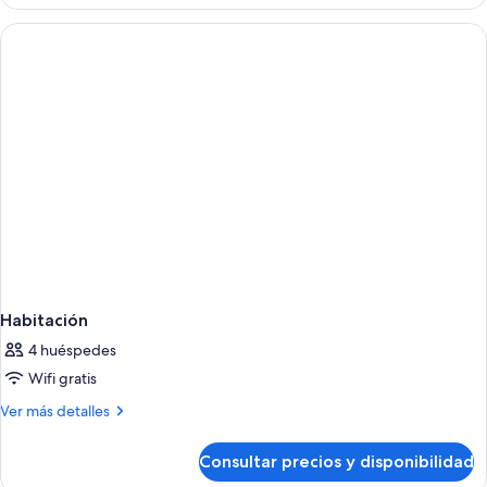
CLASSIC
Habitación
4 huéspedes
Wifi gratis
Más
Ver más detalles
detalles
de
Consultar precios y disponibilidad
Habitación