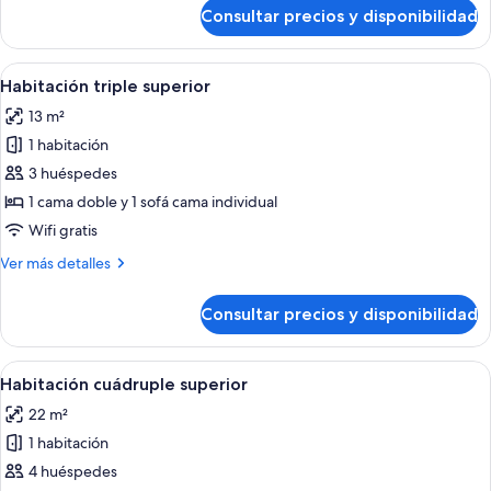
camas
de
Consultar precios y disponibilidad
Habitación
individuales
clásica
con
Abrir
Habitación de hotel con dos camas, tele
2
2
Habitación triple superior
todas
camas
13 m²
individuales
las
1 habitación
fotos
de
3 huéspedes
Habitación
1 cama doble y 1 sofá cama individual
triple
Wifi gratis
superior
Más
Ver más detalles
detalles
de
Consultar precios y disponibilidad
Habitación
triple
superior
Abrir
Habitación de hotel con cama, escritori
17
Habitación cuádruple superior
todas
22 m²
las
1 habitación
fotos
de
4 huéspedes