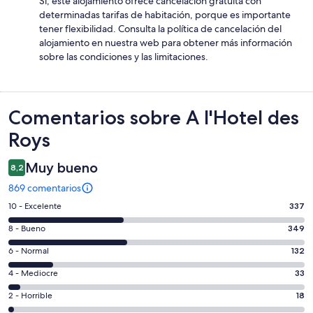
Sí, este alojamiento ofrece cancelación gratuita con
determinadas tarifas de habitación, porque es importante
tener flexibilidad. Consulta la política de cancelación del
alojamiento en nuestra web para obtener más información
sobre las condiciones y las limitaciones.
Comentarios
Comentarios sobre A l'Hotel des
Roys
Muy bueno
8,2
869 comentarios
337
10 - Excelente
337
comentarios
349
8 - Bueno
349
de
comentarios
un
132
6 - Normal
132
de
total
comentarios
un
33
4 - Mediocre
33
de
de
total
comentarios
869
un
18
2 - Horrible
18
de
de
con
total
comentarios