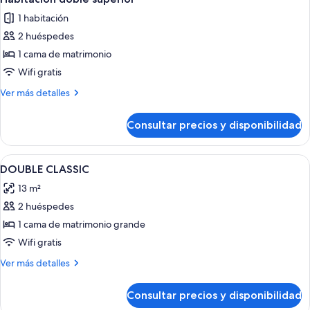
todas
1 habitación
las
2 huéspedes
fotos
de
1 cama de matrimonio
Habitación
Wifi gratis
doble
Más
Ver más detalles
superior
detalles
de
Consultar precios y disponibilidad
Habitación
doble
superior
Abrir
Caja fuerte, escritorio, espacio para tr
18
DOUBLE CLASSIC
todas
13 m²
las
2 huéspedes
fotos
de
1 cama de matrimonio grande
DOUBLE
Wifi gratis
CLASSIC
Más
Ver más detalles
detalles
de
Consultar precios y disponibilidad
DOUBLE