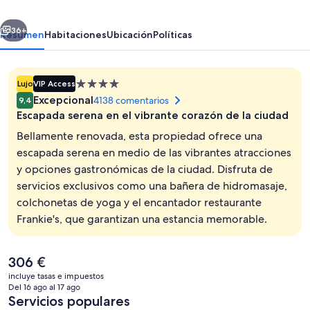
WorldHotels
erior
Siguiente
Elite
36+
Resumen
Habitaciones
Ubicación
Políticas
Alojamiento
Lujo
VIP Access
de
Excepcional
4138 comentarios
9,4
4.0 estrellas
Escapada serena en el vibrante corazón de la ciudad
Bellamente renovada, esta propiedad ofrece una
escapada serena en medio de las vibrantes atracciones
y opciones gastronómicas de la ciudad. Disfruta de
Suite, 2 habitaciones, no fumadores, fr
servicios exclusivos como una bañera de hidromasaje,
colchonetas de yoga y el encantador restaurante
Frankie's, que garantizan una estancia memorable.
El
306 €
precio
incluye tasas e impuestos
actual
Del 16 ago al 17 ago
es
Servicios populares
de