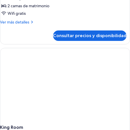
2 camas de matrimonio
Wifi gratis
Más
Ver más detalles
detalles
de
Consultar precios y disponibilidad
Two
Queen
Room
King Room