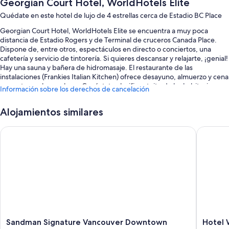
Georgian Court Hotel, WorldHotels Elite
Quédate en este hotel de lujo de 4 estrellas cerca de Estadio BC Place
Georgian Court Hotel, WorldHotels Elite se encuentra a muy poca
distancia de Estadio Rogers y de Terminal de cruceros Canada Place.
Dispone de, entre otros, espectáculos en directo o conciertos, una
cafetería y servicio de tintorería. Si quieres descansar y relajarte, ¡genial!
Hay una sauna y bañera de hidromasaje. El restaurante de las
instalaciones (Frankies Italian Kitchen) ofrece desayuno, almuerzo y cena
y cuenta con happy hour. Conéctate al wifi gratuito de las habitaciones.
Información sobre los derechos de cancelación
También encontrarás comodidades como una chimenea en el vestíbulo
y un bar.
Alojamientos similares
Estos son otros servicios:
Sandman Signature Vancouver Downtown Hotel
Hotel Wi
Desayuno completo (de pago), bicicletas de alquiler y aparcamiento
(de pago)
Un punto de recarga para coches, servicio de registro de salida
exprés y entretenimiento nocturno
Portero o botones, servicio local de entrega de comida y una sala de
ordenadores
Los viajeros destacan su restaurante, la relación calidad-precio y su
céntrica ubicación
Sandman
Hotel
Sandman Signature Vancouver Downtown
Hotel 