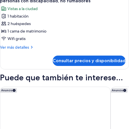
personas con discapacidad, no fumadores
las
Vistas a la ciudad
fotos
1 habitación
de
2 huéspedes
Habitación
estándar,
1 cama de matrimonio
1
Wifi gratis
cama
Más
Ver más detalles
de
detalles
matrimonio,
de
Consultar precios y disponibilidad
Habitación
accesible
estándar,
para
1
Puede que también te interese...
personas
cama
de
con
matrimonio,
Newton Suite
Vancouve
discapacidad,
Anuncio
Anuncio
accesible
no
para
fumadores
personas
con
discapacidad,
no
fumadores