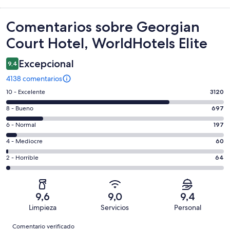
Comentarios
Comentarios sobre Georgian
Court Hotel, WorldHotels Elite
Excepcional
9,4
4138 comentarios
3120
10 - Excelente
3120
comentarios
697
8 - Bueno
697
de
comentarios
un
197
6 - Normal
197
de
total
comentarios
un
60
4 - Mediocre
60
de
de
total
comentarios
4138
un
64
2 - Horrible
64
de
de
con
total
comentarios
4138
un
una
de
de
con
total
puntuación
4138
un
una
de
9,6
9,0
9,4
de
con
total
puntuación
4138
Limpieza
Servicios
Personal
10
una
de
de
con
Comentarios
-
puntuación
4138
8
Comentario verificado
una