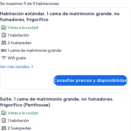
para
Se muestran 9 de 9 habitaciones
las
Abrir
Habitación de hotel con una cama grande
5
Habitación estándar, 1 cama de matrimonio grande, no
habitaciones
todas
fumadores, frigorífico
las
Vistas a la ciudad
fotos
1 habitación
de
2 huéspedes
Habitación
estándar,
1 cama de matrimonio grande
1
Wifi gratis
cama
Más
Ver más detalles
de
detalles
matrimonio
de
Consultar precios y disponibilidad
Habitación
grande,
estándar,
no
1
Abrir
Una sala de estar moderna con un sof
fumadores,
8
cama
Suite, 1 cama de matrimonio grande, no fumadores,
todas
de
frigorífico
frigorífico (Penthouse)
matrimonio
las
Vistas a la ciudad
grande,
fotos
no
1 habitación
de
fumadores,
2 huéspedes
Suite,
frigorífico