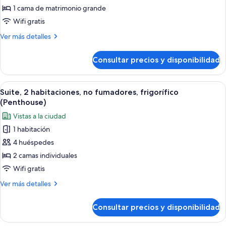
1
1 cama de matrimonio grande
cama
Wifi gratis
de
Más
Ver más detalles
matrimonio
detalles
grande,
de
Consultar precios y disponibilidad
Suite,
no
1
fumadores,
cama
Abrir
Una cama grande con cabecera capiton
frigorífico
7
de
Suite, 2 habitaciones, no fumadores, frigorífico
todas
matrimonio
(Penthouse)
(Penthouse)
grande,
las
Vistas a la ciudad
no
fotos
fumadores,
1 habitación
de
frigorífico
4 huéspedes
Suite,
(Penthouse)
2
2 camas individuales
habitaciones,
Wifi gratis
no
Más
Ver más detalles
fumadores,
detalles
frigorífico
de
Consultar precios y disponibilidad
Suite,
(Penthouse)
2