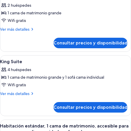
2 huéspedes
1 cama de matrimonio grande
Wifi gratis
Más
Ver más detalles
detalles
de
Consultar precios y disponibilidad
King
Room
Abrir
Una cama grande con cabecera capiton
7
King Suite
todas
4 huéspedes
las
1 cama de matrimonio grande y 1 sofá cama individual
fotos
de
Wifi gratis
King
Más
Ver más detalles
Suite
detalles
de
Consultar precios y disponibilidad
King
Suite
Abrir
Una habitación de hotel con una cama g
6
Habitación estándar, 1 cama de matrimonio, accesible para
todas