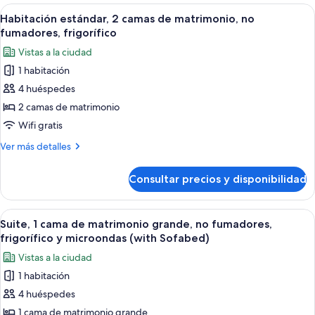
habitaciones,
Abrir
Habitación de hotel con dos camas, un 
6
no
Habitación estándar, 2 camas de matrimonio, no
todas
fumadores,
fumadores, frigorífico
frigorífico
las
Vistas a la ciudad
(Penthouse)
fotos
1 habitación
de
4 huéspedes
Habitación
estándar,
2 camas de matrimonio
2
Wifi gratis
camas
Más
Ver más detalles
de
detalles
matrimonio,
de
Consultar precios y disponibilidad
Habitación
no
estándar,
fumadores,
2
Abrir
Una habitación de hotel moderna con 
frigorífico
10
camas
Suite, 1 cama de matrimonio grande, no fumadores,
todas
de
frigorífico y microondas (with Sofabed)
matrimonio,
las
Vistas a la ciudad
no
fotos
fumadores,
1 habitación
de
frigorífico
4 huéspedes
Suite,
1
1 cama de matrimonio grande