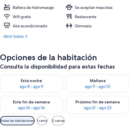
306 €
Bañera de hidromasaje
Se aceptan mascotas
Wifi gratis
Restaurante
Aire acondicionado
Gimnasio
Abrir todos
Opciones de la habitación
Consulta la disponibilidad para estas fechas
Consulta la disponibilidad para esta noche, ago 8 - ago 9
Consulta la disponibilidad pa
Esta noche
Mañana
ago 8 - ago 9
ago 9 - ago 10
Consulta la disponibilidad para este fin de semana, ago 14 - a
Consulta la disponibilidad par
Este fin de semana
Próximo fin de semana
ago 14 - ago 16
ago 21 - ago 23
Filtros
Todas las habitaciones
1 cama
2 camas
disponibles