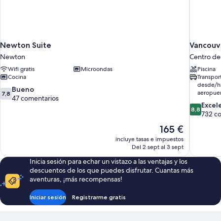
Newton Suite
Vancouve
Newton
Centro de
Wifi gratis
Microondas
Piscina
Cocina
Transpor
desde/ha
7.8
Bueno
aeropue
7,8
sobre
47 comentarios
8.8
Excel
10,
8,8
sobre
732 c
Bueno,
10,
47 comentarios
El
165 €
Excelente
precio
incluye tasas e impuestos
732 comen
actual
Del 2 sept al 3 sept
es
Inicia sesión para echar un vistazo a las ventajas y los
de
descuentos de los que puedes disfrutar. Cuantas más
165 €
aventuras, ¡más recompensas!
Iniciar sesión
Registrarme gratis