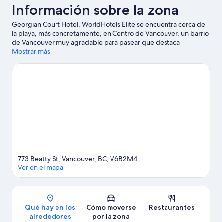
Información sobre la zona
Georgian Court Hotel, WorldHotels Elite se encuentra cerca de
la playa, más concretamente, en Centro de Vancouver, un barrio
de Vancouver muy agradable para pasear que destaca
especialmente por su gran variedad de tiendas. Muelle de
Mostrar más
Vancouver y Terminal de cruceros Canada Place son excelentes
opciones si buscas unas vacaciones activas; para sumergirte en
la naturaleza, nada como Parque Stanley. ¿Te apetece disfrutar
de un evento especial? Puedes consultar el calendario de
Estadio BC Place o Estadio Rogers. Puedes practicar tu swing en
un campo de golf cercano; si lo prefieres, otra opción es
disfrutar de otras actividades al aire libre, como las rutas a pie o
en bicicleta, en los alrededores. Los huéspedes destacan la
ubicación céntrica de este hotel.
Ver guía de viaje de Vancouver
773 Beatty St, Vancouver, BC, V6B2M4
Ver en el mapa
Mapa
Qué hay en los
Cómo moverse
Restaurantes
alrededores
por la zona