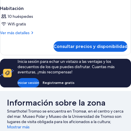
Habitación
10 huéspedes
Wifi gratis
Más
Ver más detalles
detalles
de
Consultar precios y disponibilidad
Habitación
Inicia sesión para echar un vistazo a las ventajas y los
descuentos de los que puedes disfrutar. Cuantas más
aventuras, ¡más recompensas!
Iniciar sesión
Registrarme gratis
Información sobre la zona
Smarthotel Tromso se encuentra en Tromsø, en el centro y cerca
del mar. Museo Polar y Museo de la Universidad de Tromso son
lugares de visita obligada para los aficionados a la cultura;
tampoco te pierdas Jardín botánico polar alpino y Laponia de
Mostrar más