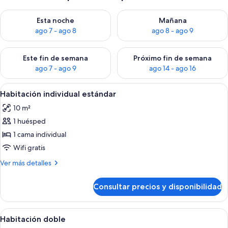
Consulta la disponibilidad para esta noche, ago 7 - ago 8
Consulta la disponibilidad pa
Esta noche
Mañana
ago 7 - ago 8
ago 8 - ago 9
Consulta la disponibilidad para este fin de semana, ago 7 - ag
Consulta la disponibilidad par
Este fin de semana
Próximo fin de semana
ago 7 - ago 9
ago 14 - ago 16
Abrir
Habitación individual estándar | Escrit
2
Habitación individual estándar
todas
10 m²
las
1 huésped
fotos
de
1 cama individual
Habitación
Wifi gratis
individual
Más
Ver más detalles
estándar
detalles
de
Consultar precios y disponibilidad
Habitación
individual
estándar
Abrir
Habitación doble | Escritorio, cortinas
2
Habitación doble
todas