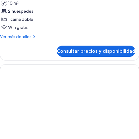
10 m²
las
2 huéspedes
fotos
de
1 cama doble
Habitación
Wifi gratis
doble
Más
Ver más detalles
detalles
de
Consultar precios y disponibilidad
Habitación
doble