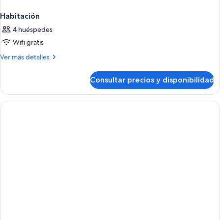
Habitación
4 huéspedes
Wifi gratis
Más
Ver más detalles
detalles
de
Consultar precios y disponibilidad
Habitación