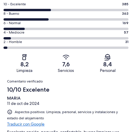
385
10 - Excelente
385
comentarios
363
8 - Bueno
363
de
comentarios
un
169
6 - Normal
169
de
total
comentarios
un
57
4 - Mediocre
57
de
de
total
comentarios
1005
un
31
2 - Horrible
31
de
de
con
total
comentarios
1005
un
una
de
de
con
total
puntuación
1005
un
una
de
8,2
7,6
8,4
de
con
total
puntuación
1005
Limpieza
Servicios
Personal
10
una
de
de
con
Comentarios
-
puntuación
1005
8
Comentario verificado
una
Excelente
de
con
-
puntuación
10/10 Excelente
6
una
Bueno
de
-
puntuación
MARIA
4
Normal
11 de oct de 2024
de
-
2
Aspectos positivos: Limpieza, personal, servicios y instalaciones y
Mediocre
-
estado del alojamiento
Horrible
Traducir con Google