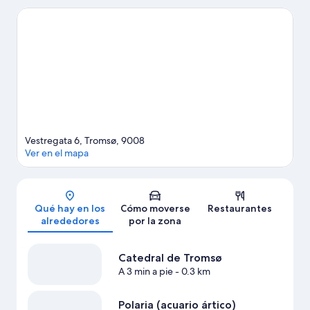
Tromso. También merece la pena acercarse a Catedral de
Tromsø y Polaria (acuario ártico). Dedica algo de tiempo a
descubrir cuáles son las actividades de la zona, entre las que se
incluyen el avistamiento de ballenas, el snowboard y el esquí.
Ver guía de viaje de Tromsø
Vestregata 6, Tromsø, 9008
Ver en el mapa
Mapa
Qué hay en los
Cómo moverse
Restaurantes
alrededores
por la zona
Catedral de Tromsø
A 3 min a pie
- 0.3 km
Polaria (acuario ártico)