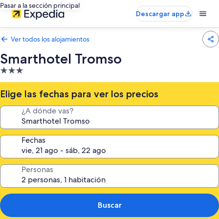
Pasar a la sección principal
Descargar app
Ver todos los alojamientos
Smarthotel Tromso
Alojamiento
de
3.0 estrellas
Elige las fechas para ver los precios
¿A dónde vas?
Fechas
Personas
Buscar