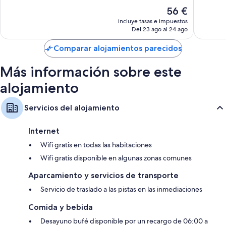
10,
Muy
El
56 €
Bueno,
bueno,
precio
1.004 c
incluye tasas e impuestos
1.591 comentarios
actual
Del 23 ago al 24 ago
es
de
Comparar alojamientos parecidos
56 €
Más información sobre este
alojamiento
Servicios del alojamiento
Internet
Wifi gratis en todas las habitaciones
Wifi gratis disponible en algunas zonas comunes
Aparcamiento y servicios de transporte
Servicio de traslado a las pistas en las inmediaciones
Comida y bebida
Desayuno bufé disponible por un recargo de 06:00 a