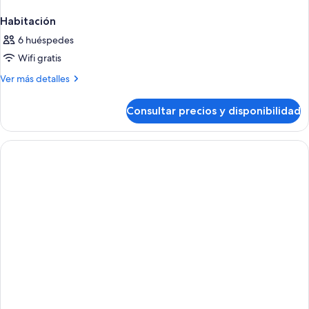
Habitación
6 huéspedes
Wifi gratis
Más
Ver más detalles
detalles
de
Consultar precios y disponibilidad
Habitación