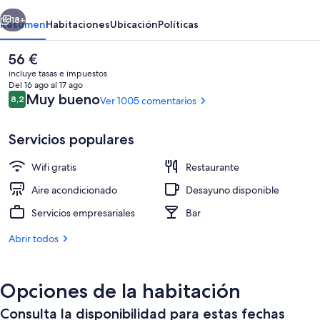
erior
Siguiente
18+
Resumen
Habitaciones
Ubicación
Políticas
El
56 €
precio
incluye tasas e impuestos
actual
Del 16 ago al 17 ago
es
Comentarios
Muy bueno
8,2
Ver 1005 comentarios
8,2 de 10
de
56 €
Servicios populares
Wifi gratis
Restaurante
Entrada al alojamiento
Aire acondicionado
Desayuno disponible
Servicios empresariales
Bar
Abrir todos
Opciones de la habitación
Consulta la disponibilidad para estas fechas