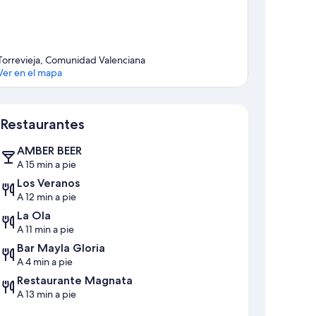
Torrevieja, Comunidad Valenciana
Ver en el mapa
Mapa
Restaurantes
AMBER BEER
A 15 min a pie
Los Veranos
A 12 min a pie
La Ola
A 11 min a pie
Bar Mayla Gloria
A 4 min a pie
Restaurante Magnata
A 13 min a pie