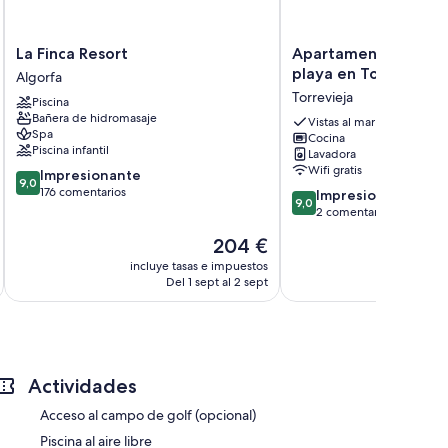
La
Apartamento
La Finca Resort
Apartamento en prim
Finca
en
playa en Torrevieja 
Algorfa
Resort
primera
Torrevieja
Piscina
Algorfa
línea
Bañera de hidromasaje
de
Vistas al mar
Spa
Cocina
playa
Piscina infantil
Lavadora
en
Wifi gratis
9.0
Impresionante
Torrevieja
9,0
sobre
176 comentarios
9.0
con
Impresionante
9,0
10,
sobre
WiFi
2 comentarios
Impresionante,
10,
Torrevieja
El
204 €
176 comentarios
Impresionante,
precio
2 comentarios
incluye tasas e impuestos
actual
Del 1 sept al 2 sept
es
de
204 €
Actividades
Acceso al campo de golf (opcional)
Piscina al aire libre