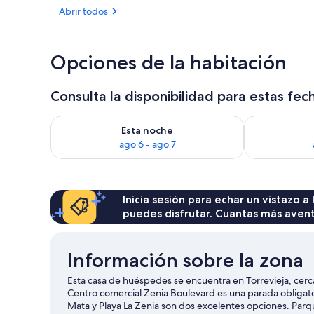
Abrir todos
Ubicación a p
Opciones de la habitación
Consulta la disponibilidad para estas fec
Consulta la disponibilidad para esta noche, ago 6 - 
Consulta la d
Esta noche
ago 6 - ago 7
Inicia sesión para echar un vistazo a
puedes disfrutar. Cuantas más aven
Información sobre la zona
Esta casa de huéspedes se encuentra en Torrevieja, cerca 
Centro comercial Zenia Boulevard es una parada obligator
Mata y Playa La Zenia son dos excelentes opciones. Parq