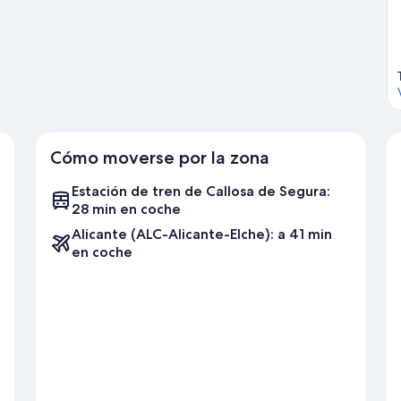
s acuáticas que podrás hacer en la zona, como paseos en moto de
 de la naturaleza al aire libre con opciones tan variadas como la
Cómo moverse por la zona
Estación de tren de Callosa de Segura:
28 min en coche
Alicante (ALC-Alicante-Elche): a 41 min
en coche