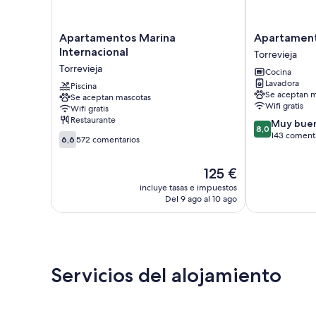
Apartamentos
Apartamentos
Apartamentos Marina
Apartamento
Marina
Turísticos
Internacional
Torrevieja
Internacional
Fresno
Torrevieja
Cocina
Torrevieja
Torrevieja
Lavadora
Piscina
Se aceptan m
Se aceptan mascotas
Wifi gratis
Wifi gratis
Restaurante
8.0
Muy bue
8,0
sobre
143 coment
6.6
6,6
572 comentarios
10,
sobre
Muy
10,
El
125 €
bueno,
572 comentarios
precio
143 comentari
incluye tasas e impuestos
actual
Del 9 ago al 10 ago
es
de
125 €
Servicios del alojamiento