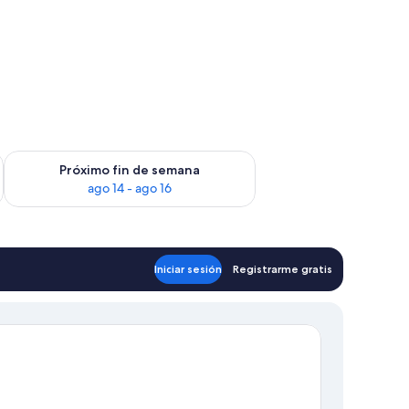
fin de semana, ago 7 - ago 9
Consulta la disponibilidad para el próximo fin de semana, ago
Próximo fin de semana
ago 14 - ago 16
Iniciar sesión
Registrarme gratis