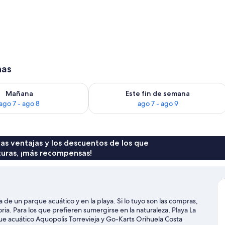
ie de playa, tumbonas y toallas de playa
has
ago 7
isponibilidad para mañana, ago 7 - ago 8
Consulta la disponibilidad para este 
Mañana
Este fin de semana
ago 7 - ago 8
ago 7 - ago 9
 las ventajas y los descuentos de los que
turas, ¡más recompensas!
de un parque acuático y en la playa. Si lo tuyo son las compras,
ia. Para los que prefieren sumergirse en la naturaleza, Playa La
ue acuático Aquopolis Torrevieja y Go-Karts Orihuela Costa