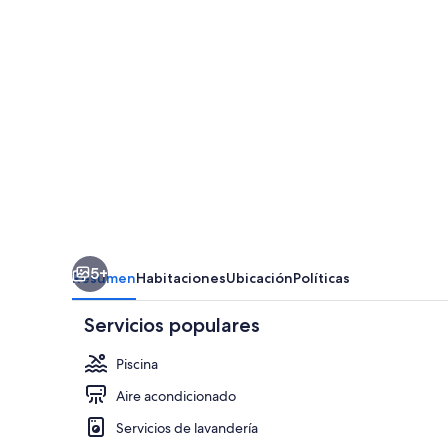
ESPAÑA
5+
Resumen
Habitaciones
Ubicación
Políticas
Servicios populares
Piscina
Aire acondicionado
Servicios de lavandería