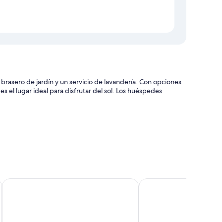
rasero de jardín y un servicio de lavandería. Con opciones
 el lugar ideal para disfrutar del sol. Los huéspedes
La Finca Resort
Apartamento en primera
ísticas entre las que se incluyen chimeneas y aire
ifi gratis y mesas de comedor.