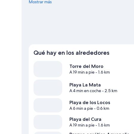
también merecen la pena. Descubre todas las actividade
Mostrar más
agua o submarinismo; además, tendrás ocasión de disfrutar
equitación o el ciclismo.
Ver guía de viaje de Torrevieja
Ver más casas de huéspedes en Torrevieja
Qué hay en los alrededores
Torre del Moro
A 19 min a pie
- 1.6 km
Playa La Mata
A 4 min en coche
- 2.5 km
Playa de los Locos
A 6 min a pie
- 0.6 km
Playa del Cura
A 19 min a pie
- 1.6 km