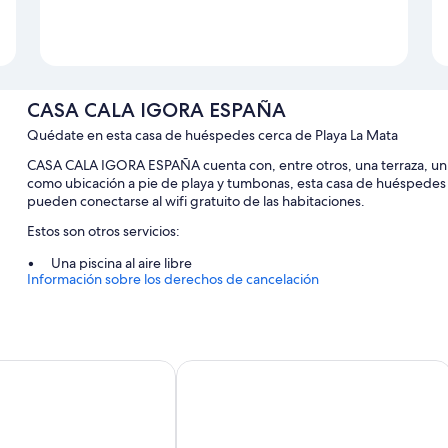
CASA CALA IGORA ESPAÑA
Quédate en esta casa de huéspedes cerca de Playa La Mata
CASA CALA IGORA ESPAÑA cuenta con, entre otros, una terraza, un b
como ubicación a pie de playa y tumbonas, esta casa de huéspedes es
pueden conectarse al wifi gratuito de las habitaciones.
Estos son otros servicios:
Una piscina al aire libre
Información sobre los derechos de cancelación
Área para parrillas, muebles de exterior y espacios sin humos
Ventajas para jugar al golf (opcional) y toallas de playa
Características de la habitación
Turísticos Fresno
CASA LAS CALAS
Todas las habitaciones en CASA CALA IGORA ESPAÑA ofrecen caracter
acondicionado, además de ciertas comodidades adicionales, como w
Además, otros de los servicios de los que disfrutarás incluyen: