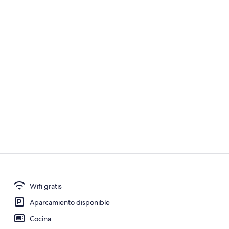
Restaurante a
Wifi gratis
Una Smart T
Aparcamiento disponible
Cocina