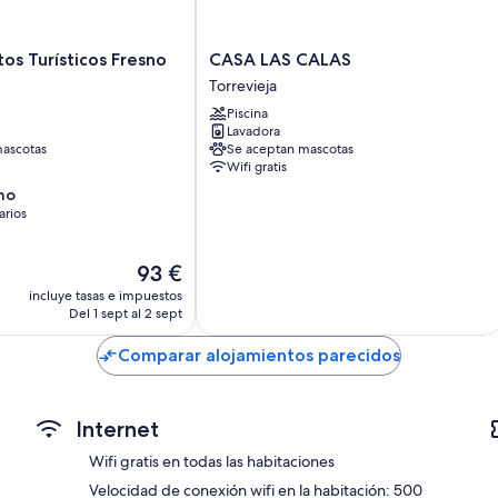
1.5 baños con secadores de pelo
Porches o terrazas hawaianas, cocinas y frigoríficos
CASA
s Turísticos Fresno
CASA LAS CALAS
LAS
Torrevieja
CALAS
Piscina
Torrevieja
Lavadora
ascotas
Se aceptan mascotas
Wifi gratis
no
arios
El
93 €
precio
os
incluye tasas e impuestos
actual
Del 1 sept al 2 sept
es
de
Comparar alojamientos parecidos
93 €
Internet
Wifi gratis en todas las habitaciones
Velocidad de conexión wifi en la habitación: 500