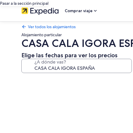
Pasar a la sección principal
Comprar viaje
Ver todos los alojamientos
Alojamiento particular
CASA CALA IGORA E
Elige las fechas para ver los precios
¿A dónde vas?
Galería
de
imágenes
de
CASA
CALA
IGORA