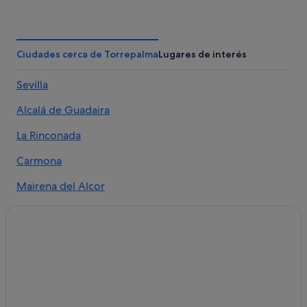
Hoteles baratos en Sevilla Este
Petit Palace hoteles en Mairena del Alcor
Torrepalma hoteles
Ciudades cerca de Torrepalma
Lugares de interés
Hoteles de 5 estrellas en Mairena del Alcor
Sevilla
B&B en Mairena del Alcor
Alcalá de Guadaira
Casas privadas de vacaciones en Torrepalma
Apartamentos en Mairena del Alcor
La Rinconada
Casas de campo en Torrepalma
Carmona
Sevilla hoteles
Mairena del Alcor
Monte hoteles en Mairena del Alcor
B&B en Torrepalma
Chalets en Torrepalma
Pensiones en Mairena del Alcor
Hoteles con todo incluido en Andalucía
Centro histórico hoteles