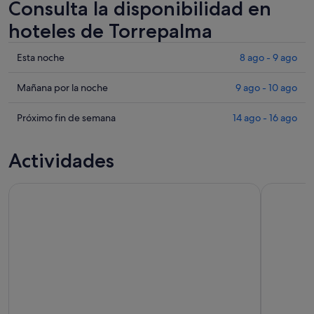
Consulta la disponibilidad en
hoteles de Torrepalma
Comprueba
Esta noche
8 ago - 9 ago
los
precios
Comprueba
Mañana por la noche
9 ago - 10 ago
en
los
Torrepalma
precios
Comprueba
Próximo fin de semana
14 ago - 16 ago
para
en
los
esta
Torrepalma
precios
Actividades
noche,
para
en
8
mañana
Torrepalma
Excursión en autobús descapotable y recorridos a pie por Se
Recorrido 
ago
por
para
-
la
el
9
noche,
próximo
ago
9
fin
ago
de
-
semana,
10
14
ago
ago
-