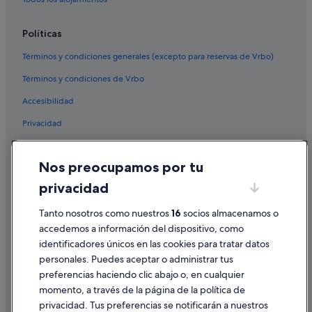
Políticas
Términos y condiciones generales (excepto para reservas de Vrbo)
Términos y condiciones de Vrbo
Accesibilidad
Privacidad
Cookies
Nos preocupamos por tu
Condiciones de uso
privacidad
Información legal/contacto
Tanto nosotros como nuestros
16
socios almacenamos o
Pautas sobre el contenido y cómo denunciar contenido
accedemos a información del dispositivo, como
identificadores únicos en las cookies para tratar datos
Ayuda
personales. Puedes aceptar o administrar tus
Ayuda
preferencias haciendo clic abajo o, en cualquier
momento, a través de la página de la política de
Cancelar un vuelo
privacidad. Tus preferencias se notificarán a nuestros