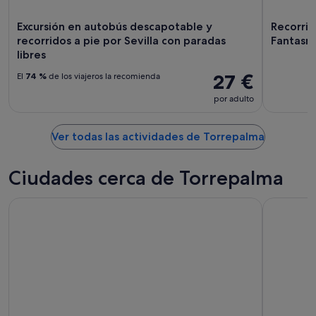
16
ago
Excursión en autobús descapotable y
Recorrid
recorridos a pie por Sevilla con paradas
Fantasma
libres
27 €
El
74 %
de los viajeros la recomienda
por adulto
Ver todas las actividades de Torrepalma
Ciudades cerca de Torrepalma