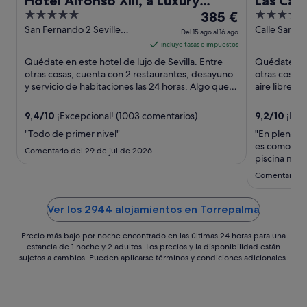
Hotel Alfonso XIII, a Luxury
Las Casa
5
El
4
Collection Hotel, Seville
385 €
Historic
out
precio
out
San Fernando 2 Seville
Calle Santa 
Del 15 ago al 16 ago
Seville
5 Seville Sev
of
es
of
incluye tasas e impuestos
5
de
5
Quédate en este hotel de lujo de Sevilla. Entre
Quédate en e
385 €
otras cosas, cuenta con 2 restaurantes, desayuno
otras cosas, 
y servicio de habitaciones las 24 horas. Algo que
por
aire libre y
los huéspedes ...
que los hués
noche
del
9,4
/
10
¡Excepcional! (1003 comentarios)
9,2
/
10
¡Impr
15
"Todo de primer nivel"
"En plena ola
ago
es como un o
Comentario del 29 de jul de 2026
al
piscina marav
acondiciona
16
Comentario de
con mejor h
ago
Céntrico, pe
experiencia .
Ver los 2944 alojamientos en Torrepalma
Precio más bajo por noche encontrado en las últimas 24 horas para una
estancia de 1 noche y 2 adultos. Los precios y la disponibilidad están
sujetos a cambios. Pueden aplicarse términos y condiciones adicionales.