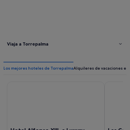
Viaja a Torrepalma
Los mejores hoteles de Torrepalma
Alquileres de vacaciones en
Hotel Alfonso XIII, a Luxury Collection Hotel, Seville
Las Casas de