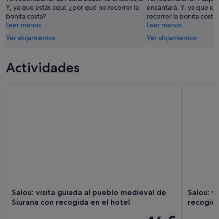
Y, ya que estás aquí, ¿por qué no recorrer la
encantará. Y, ya que es
-
semana,
bonita costa?
recorrer la bonita costa
11
14
Leer menos
Leer menos
ago
ago
Ver alojamientos
Ver alojamientos
-
16
ago
Actividades
Salou: visita guiada al pueblo medieval de Siurana con recog
Salou: vis
Salou: visita guiada al pueblo medieval de
Salou: v
Siurana con recogida en el hotel
recogida