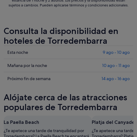
estancia de 1 noche y 2 adultos. Los precios y la disponibilidad están
sujetos a cambios. Pueden aplicarse términos y condiciones adicionales.
Consulta la disponibilidad en
hoteles de Torredembarra
Comprueba
Esta noche
9 ago - 10 ago
los
precios
Comprueba
Mañana por la noche
10 ago - 11 ago
en
los
Torredembarra
precios
Comprueba
Próximo fin de semana
14 ago - 16 ago
para
en
los
esta
Torredembarra
precios
Alójate cerca de las atracciones
noche,
para
en
9
mañana
Torredembarra
populares de Torredembarra
ago
por
para
-
la
el
La Paella Beach
Platja del Canyadel
10
noche,
próximo
ago
10
fin
¿Te apetece una tarde de tranquilidad por
¿Te apetece una tarde d
ago
Torredembarra? La Paella Beach te encantará.
de
Torredembarra? Platja d