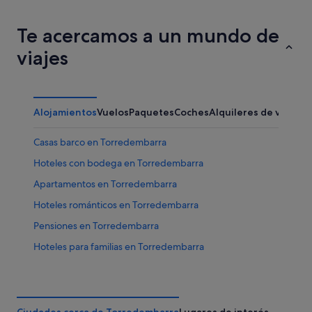
Te acercamos a un mundo de
viajes
Alojamientos
Vuelos
Paquetes
Coches
Alquileres de vacaci
Casas barco en Torredembarra
Hoteles con bodega en Torredembarra
Apartamentos en Torredembarra
Hoteles románticos en Torredembarra
Pensiones en Torredembarra
Hoteles para familias en Torredembarra
Hoteles de 3 estrellas en Torredembarra
Grupo Reside hoteles en Torredembarra
Best Hotels en Torredembarra
Ciudades cerca de Torredembarra
Lugares de interés