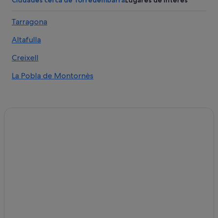
Hoteles con restaurante en Torredembarra
Tarragona
Apartamentos en Altafulla
Altafulla
Hoteles con wifi en Torredembarra
Hoteles de golf en Torredembarra
Creixell
H10 Hoteles en Altafulla
La Pobla de Montornès
Hoteles cerca de Circuito de karting Karting Altafulla
Torredembarra hoteles
Hoteles con piscina en Torredembarra
Hoteles para ir de compras en Torredembarra
Hoteles históricos en Torredembarra
Campings de caravanas en Torredembarra
Casas de huéspedes en Altafulla
Hoteles de 4 estrellas en Torredembarra
Hoteles con bar en Altafulla
Hoteles en la playa en Torredembarra