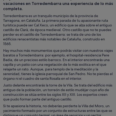
vacaciones en Torredembarra una experiencia de lo más
completa.
Torredembarra es un tranquilo municipio de la provincia de
Tarragona, en Cataluña. La primera parada de tu apasionante ruta
turística puede ser Cal Xeco, un edificio que se alza sobre el antiguo
castillo de Clarà, de época medieval. Otro castillo que no te puedes
perder es el castillo de Torredembarra: se trata de uno de los
edificios renacentistas más notables de Cataluña, construido en
1565.
Hay muchos más monumentos que podrás visitar con nuestros viajes
baratos a Torredembarra: por ejemplo, el hospital-residencia Pere
Badia, de un precioso estilo barroco. En el interior encontrarás una
capilla y un patio con una vegetación de lo más exótica en el que
relajarte un rato. Aunque, para templo de la meditación y la
serenidad, tienes la iglesia parroquial de San Pedro. No te pierdas el
órgano ni el cuadro de santa Rosalía en el interior.
Justo delante encontrarás la torre de la Vila. Se trata del edificio más
antiguo de la población, un torreón de estilo mudéjar cuyo año de
construcción se sitúa entre los siglos XII y XIII. Los expertos creen
que pudo formar parte del antiguo castillo.
Si te apasiona la historia, no deberías perderte la Villa del Moro, un
yacimiento formado por un conjunto de estructuras entre las que se
distingue un conjunto termal, un área de servicios y un sector