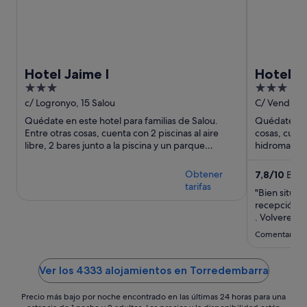
Hotel Jaime I
Hotel S
3
3
Recomme
out
out
c/ Logronyo, 15 Salou
C/ Vendrell,
Vacanc
of
of
Quédate en este hotel para familias de Salou.
Quédate en 
5
5
Entre otras cosas, cuenta con 2 piscinas al aire
cosas, cuent
libre, 2 bares junto a la piscina y un parque
hidromasaje
acuático de acceso ...
turísticas p
Obtener
7,8
/
10
Buen
tarifas
"Bien situad
recepción m
. Volveremos
Comentario de
Ver los 4333 alojamientos en Torredembarra
Precio más bajo por noche encontrado en las últimas 24 horas para una