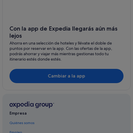
Hoteles cerca de Estación de Torredembarra
Lodges en Torredembarra
Hoteles de 5 estrellas en Torredembarra
Con la app de Expedia llegarás aún más
lejos
Apartoteles en Torredembarra
Ahorra en una selección de hoteles y llévate el doble de
Casas privadas de vacaciones en Torredembarra
puntos por reservar en la app. Con las ofertas de la app,
Hoteles boutique en Altafulla
podrás ahorrar y viajar más mientras gestionas todo tu
itinerario estés donde estés.
Hoteles baratos en Torredembarra
Chalets en Torredembarra
Cambiar a la app
Hoteles que aceptan mascotas en Torredembarra
Pensiones en Altafulla
Villas en Torredembarra
Hoteles que aceptan mascotas en Altafulla
Empresa
Hoteles de aventura en Torredembarra
Quiénes somos
Independent hoteles en Torredembarra
Empleo
Condominios en Torredembarra