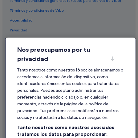
Términos y condiciones generales (excepto para reservas de Vrbo)
Términos y condiciones de Vrbo
Accesibilidad
Privacidad
Cookies
Nos preocupamos por tu
Condiciones de uso
privacidad
Información legal/contacto
Pautas sobre el contenido y cómo denunciar contenido
Tanto nosotros como nuestros
16
socios almacenamos o
accedemos a información del dispositivo, como
identificadores únicos en las cookies para tratar datos
Ayuda
personales. Puedes aceptar o administrar tus
Ayuda
preferencias haciendo clic abajo o, en cualquier
momento, a través de la página de la política de
Cancelar un vuelo
privacidad. Tus preferencias se notificarán a nuestros
Cancelar una reserva de hotel o de un alquiler vacacional
socios y no afectarán a los datos de navegación.
Plazos de reembolso
Tanto nosotros como nuestros asociados
tratamos los datos para proporcionar:
Utilizar un cupón de Expedia