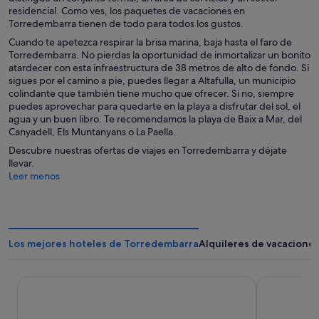
residencial. Como ves, los paquetes de vacaciones en
Torredembarra tienen de todo para todos los gustos.
Cuando te apetezca respirar la brisa marina, baja hasta el faro de
Torredembarra. No pierdas la oportunidad de inmortalizar un bonito
atardecer con esta infraestructura de 38 metros de alto de fondo. Si
sigues por el camino a pie, puedes llegar a Altafulla, un municipio
colindante que también tiene mucho que ofrecer. Si no, siempre
puedes aprovechar para quedarte en la playa a disfrutar del sol, el
agua y un buen libro. Te recomendamos la playa de Baix a Mar, del
Canyadell, Els Muntanyans o La Paella.
Descubre nuestras ofertas de viajes en Torredembarra y déjate
llevar.
Leer menos
Los mejores hoteles de Torredembarra
Alquileres de vacacione
Hotel Jaime I
Hotel Salou