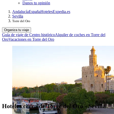
Danos tu opinión
Andalucía
España
Hoteles
Expedia.es
Sevilla
Torre del Oro
Organiza tu viaje
Guía de viaje de Centro histórico
Alquiler de coches en Torre del
Oro
Vacaciones en Torre del Oro
Hoteles cerca de Torre del Oro - Sevilla